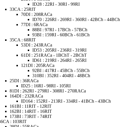
ID28 : 22RI - 30RI - 99RI
33CA : 25RIT
70DI : 208RACa
ID70 : 226RI - 269RI - 360RI - 42BCh - 44BCh
77DI : 6RACa
88BI : 97RI - 17BCh - 57BCh
93BI : 159RI - 60BCh - 61BCh
35CA : 68RIT
53DI : 243RACa
ID53 : 205RI - 236RI - 319RI
61DI : 251RACa - 1BChT - 2BChT
ID61 : 219RI - 264RI - 265RI
121DI : 205RACa
92BI : 417RI - 45BCh - 55BCh
310BI : 352RI - 404RI - 48BCh
25DI : 36RACa
ID25 : 16RI - 98RI - 105RI
81DI : 262RI - 279RI - 308RI - 270RACa
164DI : 232RACa
ID164 : 152RI - 213RI - 334RI - 41BCh - 43BCh
161BI : 11RIT - 12RIT
162BI : 14RIT - 16RIT
173BI : 73RIT - 74RIT
36CA : 103RIT
29DI : 55RACa