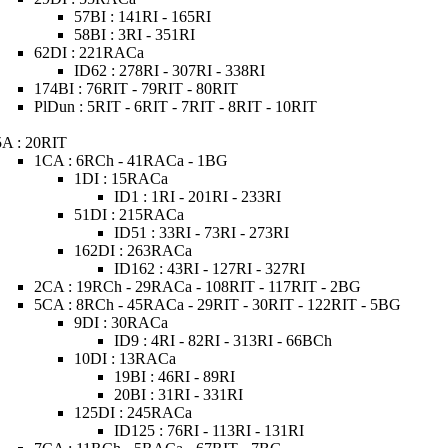
57BI : 141RI - 165RI
58BI : 3RI - 351RI
62DI : 221RACa
ID62 : 278RI - 307RI - 338RI
174BI : 76RIT - 79RIT - 80RIT
PlDun : 5RIT - 6RIT - 7RIT - 8RIT - 10RIT
5A : 20RIT
1CA : 6RCh - 41RACa - 1BG
1DI : 15RACa
ID1 : 1RI - 201RI - 233RI
51DI : 215RACa
ID51 : 33RI - 73RI - 273RI
162DI : 263RACa
ID162 : 43RI - 127RI - 327RI
2CA : 19RCh - 29RACa - 108RIT - 117RIT - 2BG
5CA : 8RCh - 45RACa - 29RIT - 30RIT - 122RIT - 5BG
9DI : 30RACa
ID9 : 4RI - 82RI - 313RI - 66BCh
10DI : 13RACa
19BI : 46RI - 89RI
20BI : 31RI - 331RI
125DI : 245RACa
ID125 : 76RI - 113RI - 131RI