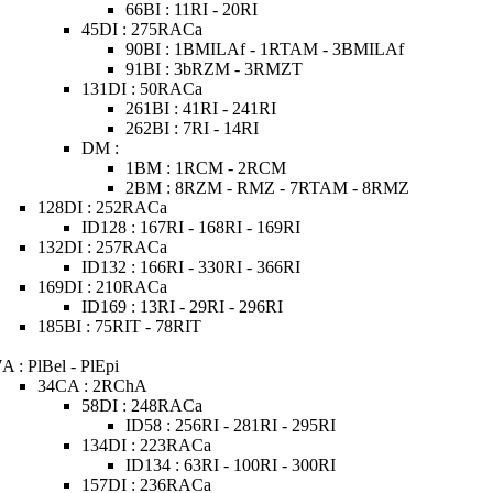
66BI : 11RI - 20RI
45DI : 275RACa
90BI : 1BMILAf - 1RTAM - 3BMILAf
91BI : 3bRZM - 3RMZT
131DI : 50RACa
261BI : 41RI - 241RI
262BI : 7RI - 14RI
DM :
1BM : 1RCM - 2RCM
2BM : 8RZM - RMZ - 7RTAM - 8RMZ
128DI : 252RACa
ID128 : 167RI - 168RI - 169RI
132DI : 257RACa
ID132 : 166RI - 330RI - 366RI
169DI : 210RACa
ID169 : 13RI - 29RI - 296RI
185BI : 75RIT - 78RIT
7A : PlBel - PlEpi
34CA : 2RChA
58DI : 248RACa
ID58 : 256RI - 281RI - 295RI
134DI : 223RACa
ID134 : 63RI - 100RI - 300RI
157DI : 236RACa