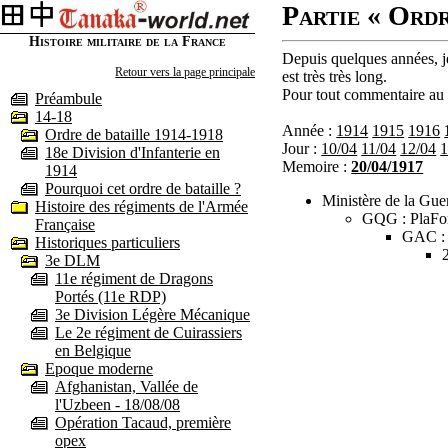
Partie « Ordr
Histoire militaire de la France
Depuis quelques années, je
Retour vers la page principale
est très très long.
Pour tout commentaire au s
Préambule
14-18
Année :
1914
1915
1916
Ordre de bataille 1914-1918
Jour :
10/04
11/04
12/04
1
18e Division d'Infanterie en
Memoire :
20/04/1917
1914
Pourquoi cet ordre de bataille ?
Ministère de la Guer
Histoire des régiments de l'Armée
GQG : PlaFo
Française
GAC :
Historiques particuliers
3e DLM
11e régiment de Dragons
Portés (11e RDP)
3e Division Légère Mécanique
Le 2e régiment de Cuirassiers
en Belgique
Epoque moderne
Afghanistan, Vallée de
l'Uzbeen - 18/08/08
Opération Tacaud, première
opex