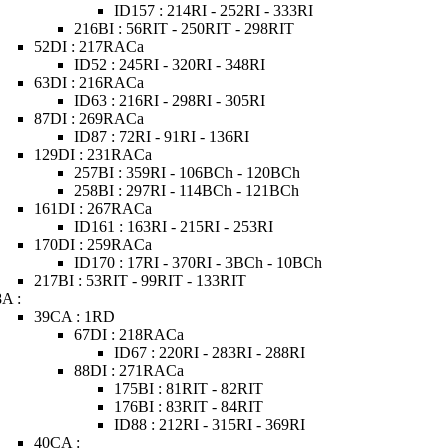
ID157 : 214RI - 252RI - 333RI
216BI : 56RIT - 250RIT - 298RIT
52DI : 217RACa
ID52 : 245RI - 320RI - 348RI
63DI : 216RACa
ID63 : 216RI - 298RI - 305RI
87DI : 269RACa
ID87 : 72RI - 91RI - 136RI
129DI : 231RACa
257BI : 359RI - 106BCh - 120BCh
258BI : 297RI - 114BCh - 121BCh
161DI : 267RACa
ID161 : 163RI - 215RI - 253RI
170DI : 259RACa
ID170 : 17RI - 370RI - 3BCh - 10BCh
217BI : 53RIT - 99RIT - 133RIT
8A :
39CA : 1RD
67DI : 218RACa
ID67 : 220RI - 283RI - 288RI
88DI : 271RACa
175BI : 81RIT - 82RIT
176BI : 83RIT - 84RIT
ID88 : 212RI - 315RI - 369RI
40CA :