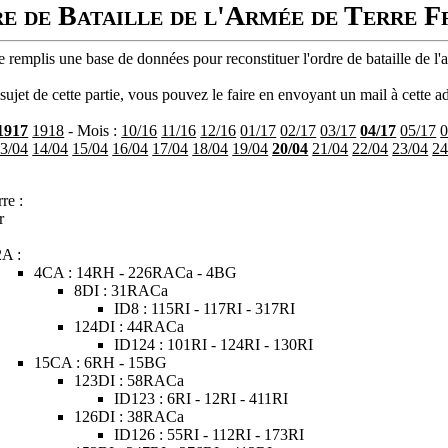
e de Bataille de l'Armée de Terre F
 remplis une base de données pour reconstituer l'ordre de bataille de l'
ujet de cette partie, vous pouvez le faire en envoyant un mail à cette ad
1917
1918
- Mois :
10/16
11/16
12/16
01/17
02/17
03/17
04/17
05/17
0
3/04
14/04
15/04
16/04
17/04
18/04
19/04
20/04
21/04
22/04
23/04
24
re :
r
2A :
4CA : 14RH - 226RACa - 4BG
8DI : 31RACa
ID8 : 115RI - 117RI - 317RI
124DI : 44RACa
ID124 : 101RI - 124RI - 130RI
15CA : 6RH - 15BG
123DI : 58RACa
ID123 : 6RI - 12RI - 411RI
126DI : 38RACa
ID126 : 55RI - 112RI - 173RI