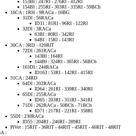
153BI : 247RI - 276RI - 412RI
154BI : 255RI - 303RI - 335RI - 59BCh
16CA : 1RH - 9RACa - 16BG
31DI : 56RACa
ID31 : 81RI - 96RI - 122RI
32DI : 3RACa
63BI : 80RI - 342RI
64BI : 15RI - 143RI
30CA : 3RD - 120RIT
72DI : 261RACa
143BI : 164RI
144BI : 324RI - 365RI - 56BCh
163DI : 244RACa
ID163 : 53RI - 142RI - 415RI
31CA : 24RD
64DI : 202RACa
ID64 : 261RI - 339RI - 340RI
65DI : 255RACa
ID65 : 203RI - 311RI - 341RI
71DI : 262RACa - 50BCh - 71BCh
ID71 : 217RI - 221RI - 358RI
55DI : 230RACa
ID55 : 204RI - 246RI - 289RI
PlVer : 15RIT - 36RIT - 44RIT - 45RIT - 46RIT - 48RIT
4A :