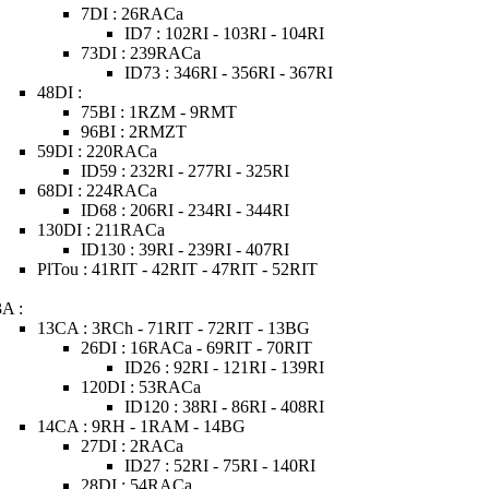
7DI : 26RACa
ID7 : 102RI - 103RI - 104RI
73DI : 239RACa
ID73 : 346RI - 356RI - 367RI
48DI :
75BI : 1RZM - 9RMT
96BI : 2RMZT
59DI : 220RACa
ID59 : 232RI - 277RI - 325RI
68DI : 224RACa
ID68 : 206RI - 234RI - 344RI
130DI : 211RACa
ID130 : 39RI - 239RI - 407RI
PlTou : 41RIT - 42RIT - 47RIT - 52RIT
3A :
13CA : 3RCh - 71RIT - 72RIT - 13BG
26DI : 16RACa - 69RIT - 70RIT
ID26 : 92RI - 121RI - 139RI
120DI : 53RACa
ID120 : 38RI - 86RI - 408RI
14CA : 9RH - 1RAM - 14BG
27DI : 2RACa
ID27 : 52RI - 75RI - 140RI
28DI : 54RACa