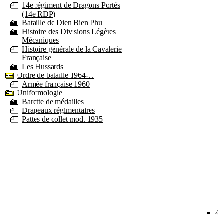
14e régiment de Dragons Portés
(14e RDP)
Bataille de Dien Bien Phu
Histoire des Divisions Légères
Mécaniques
Histoire générale de la Cavalerie
Française
Les Hussards
Ordre de bataille 1964-...
Armée française 1960
Uniformologie
Barette de médailles
Drapeaux régimentaires
Pattes de collet mod. 1935