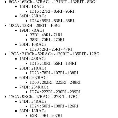
8CA : 16RCh - 37RACa - 131RIT - 132RIT - 8BG
16DI : 1RACa
ID16 : 27RI - 85RI - 95RI
34DI : 23RACa
ID34 : 59RI - 83RI - 88RI
10CA : 13RH - 28RIT - 10BG
19DI : 7RACa
37BI : 48RI - 71RI
38BI : 70RI - 270RI
20DI : 10RACa
ID20 : 2RI - 25RI - 47RI
12CA : 21RCh - 52RACa - 130RIT - 135RIT - 12BG
15DI : 48RACa
ID15 : 10RI - 56RI - 134RI
23DI : 21RACa
ID23 : 78RI - 107RI - 138RI
60DI : 207RACa
ID60 : 202RI - 225RI - 248RI
74DI : 254RACa
ID74 : 222RI - 230RI - 299RI
17CA : 9RCh - 57RACa - 27RIT - 17BG
24DI : 34RACa
ID24 : 50RI - 108RI - 126RI
33DI : 18RACa
65BI : 9RI - 207RI