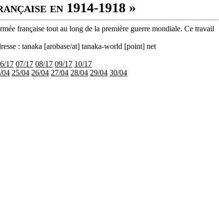
rançaise en 1914-1918 »
armée française tout au long de la première guerre mondiale. Ce travail
resse : tanaka [arobase/at] tanaka-world [point] net
6/17
07/17
08/17
09/17
10/17
/04
25/04
26/04
27/04
28/04
29/04
30/04