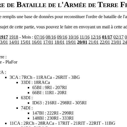
e de Bataille de l'Armée de Terre F
 remplis une base de données pour reconstituer l'ordre de bataille de l'
ujet de cette partie, vous pouvez le faire en envoyant un mail à cette ad
1917
1918
- Mois :
07/16
08/16
09/16
10/16
11/16
12/16
01/17
02/17
0
3/01
14/01
15/01
16/01
17/01
18/01
19/01
20/01
21/01
22/01
23/01
24
re :
e - PlaFor
2A :
3CA : 7RCh - 11RACa - 26RIT - 3BG
33DI : 18RACa
65BI : 9RI - 207RI
66BI : 11RI - 20RI
63DI :
ID63 : 216RI - 298RI - 305RI
74DI :
147BI : 222RI - 299RI
148BI : 230RI - 333RI
11CA : 2RCh - 28RACa - 17RIT - 21RIT - 22RIT - 11BG