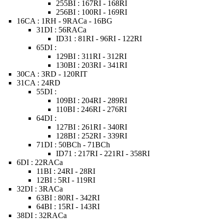
255BI : 167RI - 168RI
256BI : 100RI - 169RI
16CA : 1RH - 9RACa - 16BG
31DI : 56RACa
ID31 : 81RI - 96RI - 122RI
65DI :
129BI : 311RI - 312RI
130BI : 203RI - 341RI
30CA : 3RD - 120RIT
31CA : 24RD
55DI :
109BI : 204RI - 289RI
110BI : 246RI - 276RI
64DI :
127BI : 261RI - 340RI
128BI : 252RI - 339RI
71DI : 50BCh - 71BCh
ID71 : 217RI - 221RI - 358RI
6DI : 22RACa
11BI : 24RI - 28RI
12BI : 5RI - 119RI
32DI : 3RACa
63BI : 80RI - 342RI
64BI : 15RI - 143RI
38DI : 32RACa