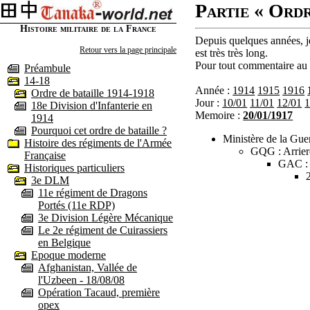
Partie « Ordr
Histoire militaire de la France
Depuis quelques années, je
Retour vers la page principale
est très très long.
Pour tout commentaire au s
Préambule
14-18
Année :
1914
1915
1916
Ordre de bataille 1914-1918
Jour :
10/01
11/01
12/01
1
18e Division d'Infanterie en
Memoire :
20/01/1917
1914
Pourquoi cet ordre de bataille ?
Ministère de la Guer
Histoire des régiments de l'Armée
GQG : Arrier
Française
GAC :
Historiques particuliers
3e DLM
11e régiment de Dragons
Portés (11e RDP)
3e Division Légère Mécanique
Le 2e régiment de Cuirassiers
en Belgique
Epoque moderne
Afghanistan, Vallée de
l'Uzbeen - 18/08/08
Opération Tacaud, première
opex