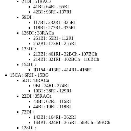
21DI : 51RACa
41BI : 64RI - 65RI
42BI : 93RI - 137RI
59DI :
117BI : 232RI - 325RI
118BI : 277RI - 335RI
126DI : 38RACa
251BI : 55RI - 112RI
252BI : 173RI - 255RI
133DI :
213BI : 401RI - 32BCh - 107BCh
214BI : 321RI - 102BCh - 116BCh
154DI :
ID154 : 413RI - 414RI - 416RI
15CA : 6RH - 15BG
5DI : 43RACa
9BI : 74RI - 274RI
10BI : 36RI - 129RI
22DI : 35RACa
43BI : 62RI - 116RI
44BI : 19RI - 118RI
72DI :
143BI : 164RI - 362RI
144BI : 324RI - 365RI - 56BCh - 59BCh
128DI :