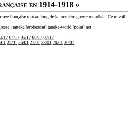
rançaise en 1914-1918 »
armée française tout au long de la première guerre mondiale. Ce travail
resse : tanaka [arobase/at] tanaka-world [point] net
3/17
04/17
05/17
06/17
07/17
/01
25/01
26/01
27/01
28/01
29/01
30/01