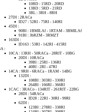
10BD : 15RD - 20RD
13BD : 5RD - 21RD
3BL : 3RH - 8RH
27DI : 2RACa
ID27 : 52RI - 75RI - 140RI
45DI :
90BI : 1BMILAf - 1RTAM - 3BMILAf
91BI : 3bRZM - 3RMZT
163DI :
ID163 : 53RI - 142RI - 415RI
3A :
10CA : 13RH - 50RACa - 28RIT - 10BG
20DI : 10RACa
39BI : 25RI - 136RI
40BI : 2RI - 47RI
14CA : 9RH - 6RACa - 1RAM - 14BG
132DI :
108BI : 303RI - 330RI
264BI : 166RI - 366RI
1CAC : 3RACo - 134RIT - 261RIT - 22BG
28DI : 54RACa
ID28 : 22RI - 30RI - 99RI
62DI :
123BI : 278RI - 338RI
124BI : 307RI - 308RI