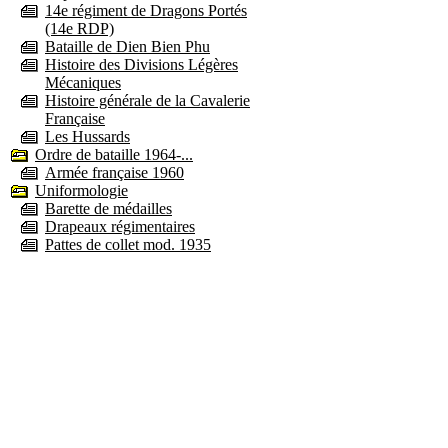
14e régiment de Dragons Portés
(14e RDP)
Bataille de Dien Bien Phu
Histoire des Divisions Légères
Mécaniques
Histoire générale de la Cavalerie
Française
Les Hussards
Ordre de bataille 1964-...
Armée française 1960
Uniformologie
Barette de médailles
Drapeaux régimentaires
Pattes de collet mod. 1935