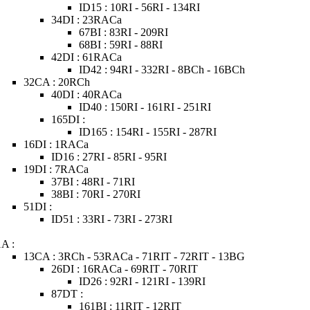
ID15 : 10RI - 56RI - 134RI
34DI : 23RACa
67BI : 83RI - 209RI
68BI : 59RI - 88RI
42DI : 61RACa
ID42 : 94RI - 332RI - 8BCh - 16BCh
32CA : 20RCh
40DI : 40RACa
ID40 : 150RI - 161RI - 251RI
165DI :
ID165 : 154RI - 155RI - 287RI
16DI : 1RACa
ID16 : 27RI - 85RI - 95RI
19DI : 7RACa
37BI : 48RI - 71RI
38BI : 70RI - 270RI
51DI :
ID51 : 33RI - 73RI - 273RI
1A :
13CA : 3RCh - 53RACa - 71RIT - 72RIT - 13BG
26DI : 16RACa - 69RIT - 70RIT
ID26 : 92RI - 121RI - 139RI
87DT :
161BI : 11RIT - 12RIT