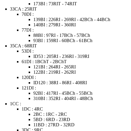
173BI : 73RIT - 74RIT
33CA : 25RIT
70DI :
139BI : 226RI - 269RI - 42BCh - 44BCh
140BI : 279RI - 360RI
77DI :
88BI : 97RI - 17BCh - 57BCh
93BI : 159RI - 60BCh - 61BCh
35CA : 68RIT
53DI :
ID53 : 205RI - 236RI - 319RI
61DI : 1BChT - 2BChT
121BI : 264RI - 265RI
122BI : 219RI - 262RI
120DI :
ID120 : 38RI - 86RI - 408RI
121DI :
92BI : 417RI - 45BCh - 55BCh
310BI : 352RI - 404RI - 48BCh
1CC :
1DC : 4RC
2BC : 1RC - 2RC
5BD : 6RD - 23RD
11BD : 27RD - 32RD
3DC : 9RC