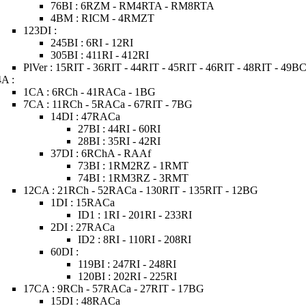
76BI : 6RZM - RM4RTA - RM8RTA
4BM : RICM - 4RMZT
123DI :
245BI : 6RI - 12RI
305BI : 411RI - 412RI
PlVer : 15RIT - 36RIT - 44RIT - 45RIT - 46RIT - 48RIT - 49B
4A :
1CA : 6RCh - 41RACa - 1BG
7CA : 11RCh - 5RACa - 67RIT - 7BG
14DI : 47RACa
27BI : 44RI - 60RI
28BI : 35RI - 42RI
37DI : 6RChA - RAAf
73BI : 1RM2RZ - 1RMT
74BI : 1RM3RZ - 3RMT
12CA : 21RCh - 52RACa - 130RIT - 135RIT - 12BG
1DI : 15RACa
ID1 : 1RI - 201RI - 233RI
2DI : 27RACa
ID2 : 8RI - 110RI - 208RI
60DI :
119BI : 247RI - 248RI
120BI : 202RI - 225RI
17CA : 9RCh - 57RACa - 27RIT - 17BG
15DI : 48RACa