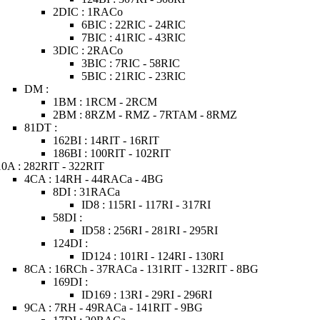
2DIC : 1RACo
6BIC : 22RIC - 24RIC
7BIC : 41RIC - 43RIC
3DIC : 2RACo
3BIC : 7RIC - 58RIC
5BIC : 21RIC - 23RIC
DM :
1BM : 1RCM - 2RCM
2BM : 8RZM - RMZ - 7RTAM - 8RMZ
81DT :
162BI : 14RIT - 16RIT
186BI : 100RIT - 102RIT
10A : 282RIT - 322RIT
4CA : 14RH - 44RACa - 4BG
8DI : 31RACa
ID8 : 115RI - 117RI - 317RI
58DI :
ID58 : 256RI - 281RI - 295RI
124DI :
ID124 : 101RI - 124RI - 130RI
8CA : 16RCh - 37RACa - 131RIT - 132RIT - 8BG
169DI :
ID169 : 13RI - 29RI - 296RI
9CA : 7RH - 49RACa - 141RIT - 9BG