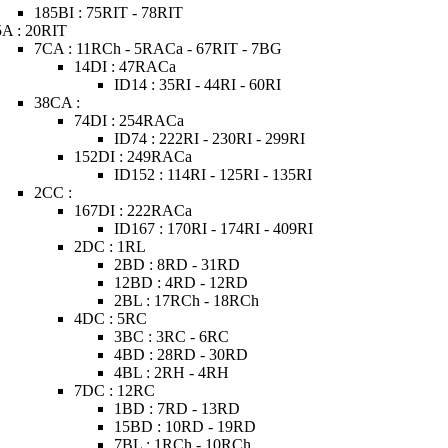
185BI : 75RIT - 78RIT
5A : 20RIT
7CA : 11RCh - 5RACa - 67RIT - 7BG
14DI : 47RACa
ID14 : 35RI - 44RI - 60RI
38CA :
74DI : 254RACa
ID74 : 222RI - 230RI - 299RI
152DI : 249RACa
ID152 : 114RI - 125RI - 135RI
2CC :
167DI : 222RACa
ID167 : 170RI - 174RI - 409RI
2DC : 1RL
2BD : 8RD - 31RD
12BD : 4RD - 12RD
2BL : 17RCh - 18RCh
4DC : 5RC
3BC : 3RC - 6RC
4BD : 28RD - 30RD
4BL : 2RH - 4RH
7DC : 12RC
1BD : 7RD - 13RD
15BD : 10RD - 19RD
7BL : 1RCh - 10RCh