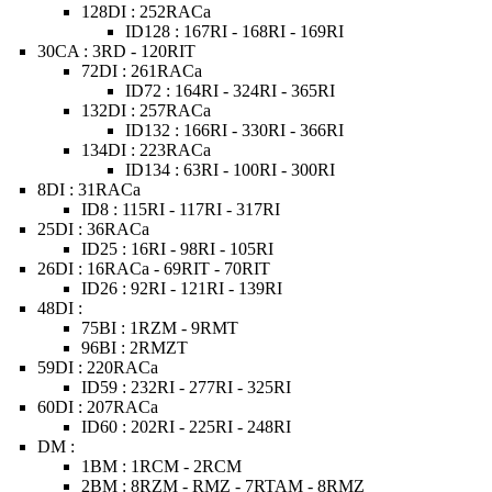
128DI : 252RACa
ID128 : 167RI - 168RI - 169RI
30CA : 3RD - 120RIT
72DI : 261RACa
ID72 : 164RI - 324RI - 365RI
132DI : 257RACa
ID132 : 166RI - 330RI - 366RI
134DI : 223RACa
ID134 : 63RI - 100RI - 300RI
8DI : 31RACa
ID8 : 115RI - 117RI - 317RI
25DI : 36RACa
ID25 : 16RI - 98RI - 105RI
26DI : 16RACa - 69RIT - 70RIT
ID26 : 92RI - 121RI - 139RI
48DI :
75BI : 1RZM - 9RMT
96BI : 2RMZT
59DI : 220RACa
ID59 : 232RI - 277RI - 325RI
60DI : 207RACa
ID60 : 202RI - 225RI - 248RI
DM :
1BM : 1RCM - 2RCM
2BM : 8RZM - RMZ - 7RTAM - 8RMZ