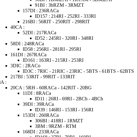
91BI : 3bRZM - 3RMZT
157DI : 236RACa
ID157 : 214RI - 252RI - 333RI
216BI : 56RIT - 250RIT - 298RIT
40CA :
52DI : 217RACa
ID52 : 245RI - 320RI - 348RI
58DI : 248RACa
ID58 : 256RI - 281RI - 295RI
161DI : 267RACa
ID161 : 163RI - 215RI - 253RI
3DIC : 2RACo
ID3C : 7RIC - 21RIC - 23RIC - 5BTS - 61BTS - 62BTS
217BI : 53RIT - 99RIT - 133RIT
8A :
20CA : 5RH - 60RACa - 142RIT - 20BG
11DI : 8RACa
ID11 : 26RI - 69RI - 2BCh - 4BCh
39DI : 39RACa
ID39 : 146RI - 153RI - 156RI
153DI : 260RACa
306BI : 418RI - 1RMZT
3BM : 9RZM - RTM
168DI : 233RACa