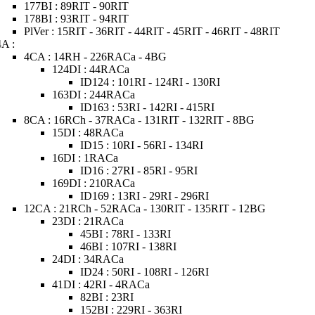
177BI : 89RIT - 90RIT
178BI : 93RIT - 94RIT
PlVer : 15RIT - 36RIT - 44RIT - 45RIT - 46RIT - 48RIT
4A :
4CA : 14RH - 226RACa - 4BG
124DI : 44RACa
ID124 : 101RI - 124RI - 130RI
163DI : 244RACa
ID163 : 53RI - 142RI - 415RI
8CA : 16RCh - 37RACa - 131RIT - 132RIT - 8BG
15DI : 48RACa
ID15 : 10RI - 56RI - 134RI
16DI : 1RACa
ID16 : 27RI - 85RI - 95RI
169DI : 210RACa
ID169 : 13RI - 29RI - 296RI
12CA : 21RCh - 52RACa - 130RIT - 135RIT - 12BG
23DI : 21RACa
45BI : 78RI - 133RI
46BI : 107RI - 138RI
24DI : 34RACa
ID24 : 50RI - 108RI - 126RI
41DI : 42RI - 4RACa
82BI : 23RI
152BI : 229RI - 363RI