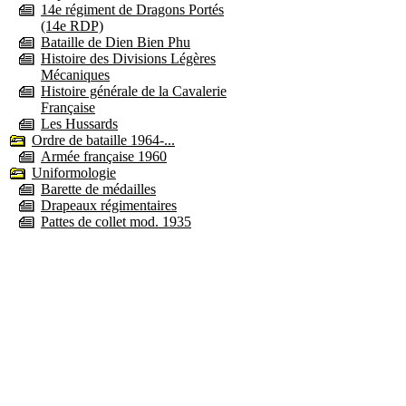
14e régiment de Dragons Portés
(14e RDP)
Bataille de Dien Bien Phu
Histoire des Divisions Légères
Mécaniques
Histoire générale de la Cavalerie
Française
Les Hussards
Ordre de bataille 1964-...
Armée française 1960
Uniformologie
Barette de médailles
Drapeaux régimentaires
Pattes de collet mod. 1935