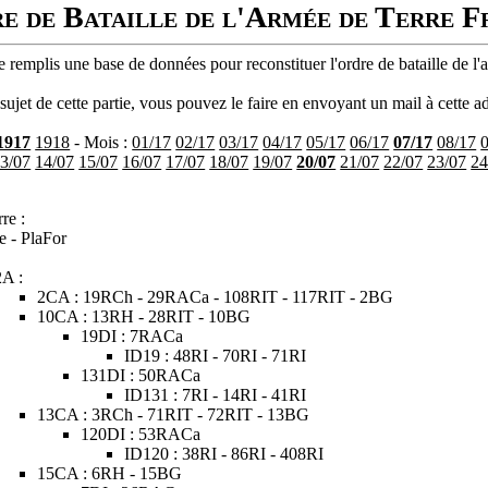
e de Bataille de l'Armée de Terre F
 remplis une base de données pour reconstituer l'ordre de bataille de l'
ujet de cette partie, vous pouvez le faire en envoyant un mail à cette ad
1917
1918
- Mois :
01/17
02/17
03/17
04/17
05/17
06/17
07/17
08/17
3/07
14/07
15/07
16/07
17/07
18/07
19/07
20/07
21/07
22/07
23/07
24
re :
e - PlaFor
2A :
2CA : 19RCh - 29RACa - 108RIT - 117RIT - 2BG
10CA : 13RH - 28RIT - 10BG
19DI : 7RACa
ID19 : 48RI - 70RI - 71RI
131DI : 50RACa
ID131 : 7RI - 14RI - 41RI
13CA : 3RCh - 71RIT - 72RIT - 13BG
120DI : 53RACa
ID120 : 38RI - 86RI - 408RI
15CA : 6RH - 15BG