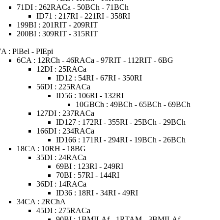
71DI : 262RACa - 50BCh - 71BCh
ID71 : 217RI - 221RI - 358RI
199BI : 201RIT - 209RIT
200BI : 309RIT - 315RIT
7A : PlBel - PlEpi
6CA : 12RCh - 46RACa - 97RIT - 112RIT - 6BG
12DI : 25RACa
ID12 : 54RI - 67RI - 350RI
56DI : 225RACa
ID56 : 106RI - 132RI
10GBCh : 49BCh - 65BCh - 69BCh
127DI : 237RACa
ID127 : 172RI - 355RI - 25BCh - 29BCh
166DI : 234RACa
ID166 : 171RI - 294RI - 19BCh - 26BCh
18CA : 10RH - 18BG
35DI : 24RACa
69BI : 123RI - 249RI
70BI : 57RI - 144RI
36DI : 14RACa
ID36 : 18RI - 34RI - 49RI
34CA : 2RChA
45DI : 275RACa
90BI : 1BMILAf - 1RTAM - 3BMILAf