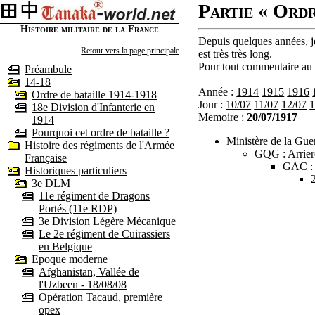
Partie « Ordr
Histoire militaire de la France
Depuis quelques années, je
Retour vers la page principale
est très très long.
Pour tout commentaire au s
Préambule
14-18
Année :
1914
1915
1916
Ordre de bataille 1914-1918
Jour :
10/07
11/07
12/07
1
18e Division d'Infanterie en
Memoire :
20/07/1917
1914
Pourquoi cet ordre de bataille ?
Ministère de la Guer
Histoire des régiments de l'Armée
GQG : Arrier
Française
GAC :
Historiques particuliers
3e DLM
11e régiment de Dragons
Portés (11e RDP)
3e Division Légère Mécanique
Le 2e régiment de Cuirassiers
en Belgique
Epoque moderne
Afghanistan, Vallée de
l'Uzbeen - 18/08/08
Opération Tacaud, première
opex