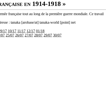
rançaise en 1914-1918 »
armée française tout au long de la première guerre mondiale. Ce travail
resse : tanaka [arobase/at] tanaka-world [point] net
09/17
10/17
11/17
12/17
01/18
/07
25/07
26/07
27/07
28/07
29/07
30/07