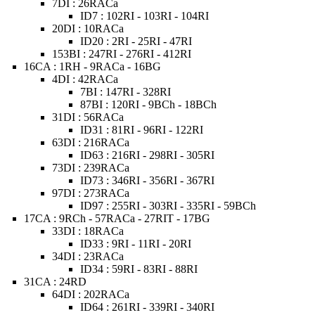
7DI : 26RACa
ID7 : 102RI - 103RI - 104RI
20DI : 10RACa
ID20 : 2RI - 25RI - 47RI
153BI : 247RI - 276RI - 412RI
16CA : 1RH - 9RACa - 16BG
4DI : 42RACa
7BI : 147RI - 328RI
87BI : 120RI - 9BCh - 18BCh
31DI : 56RACa
ID31 : 81RI - 96RI - 122RI
63DI : 216RACa
ID63 : 216RI - 298RI - 305RI
73DI : 239RACa
ID73 : 346RI - 356RI - 367RI
97DI : 273RACa
ID97 : 255RI - 303RI - 335RI - 59BCh
17CA : 9RCh - 57RACa - 27RIT - 17BG
33DI : 18RACa
ID33 : 9RI - 11RI - 20RI
34DI : 23RACa
ID34 : 59RI - 83RI - 88RI
31CA : 24RD
64DI : 202RACa
ID64 : 261RI - 339RI - 340RI