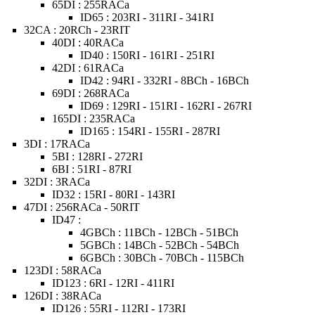
65DI : 255RACa
ID65 : 203RI - 311RI - 341RI
32CA : 20RCh - 23RIT
40DI : 40RACa
ID40 : 150RI - 161RI - 251RI
42DI : 61RACa
ID42 : 94RI - 332RI - 8BCh - 16BCh
69DI : 268RACa
ID69 : 129RI - 151RI - 162RI - 267RI
165DI : 235RACa
ID165 : 154RI - 155RI - 287RI
3DI : 17RACa
5BI : 128RI - 272RI
6BI : 51RI - 87RI
32DI : 3RACa
ID32 : 15RI - 80RI - 143RI
47DI : 256RACa - 50RIT
ID47 :
4GBCh : 11BCh - 12BCh - 51BCh
5GBCh : 14BCh - 52BCh - 54BCh
6GBCh : 30BCh - 70BCh - 115BCh
123DI : 58RACa
ID123 : 6RI - 12RI - 411RI
126DI : 38RACa
ID126 : 55RI - 112RI - 173RI