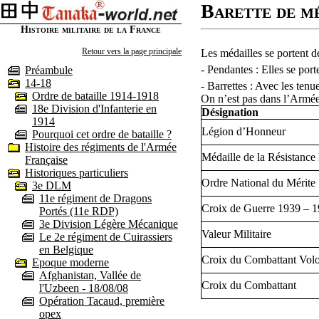
Barette de m
Histoire militaire de la France
Retour vers la page principale
Les médailles se portent de
- Pendantes : Elles se por
Préambule
14-18
- Barrettes : Avec les tenu
Ordre de bataille 1914-1918
On n’est pas dans l’Armée
18e Division d'Infanterie en
Désignation
1914
Légion d’Honneur
Pourquoi cet ordre de bataille ?
Histoire des régiments de l'Armée
Médaille de la Résistance
Française
Historiques particuliers
Ordre National du Mérite
3e DLM
11e régiment de Dragons
Croix de Guerre 1939 – 
Portés (11e RDP)
3e Division Légère Mécanique
Valeur Militaire
Le 2e régiment de Cuirassiers
en Belgique
Croix du Combattant Volo
Epoque moderne
Afghanistan, Vallée de
Croix du Combattant
l'Uzbeen - 18/08/08
Opération Tacaud, première
opex