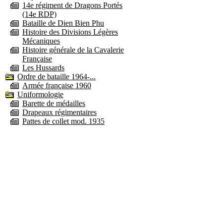
14e régiment de Dragons Portés
(14e RDP)
Bataille de Dien Bien Phu
Histoire des Divisions Légères
Mécaniques
Histoire générale de la Cavalerie
Française
Les Hussards
Ordre de bataille 1964-...
Armée française 1960
Uniformologie
Barette de médailles
Drapeaux régimentaires
Pattes de collet mod. 1935