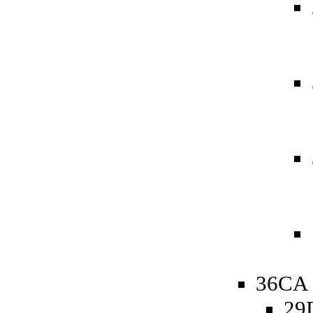
36CA 
29