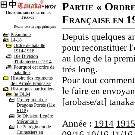
Partie « Ordre
Histoire militaire de la
Française en 1
France
Retour vers la page principale
Depuis quelques an
Préambule
14-18
pour reconstituer l'
Ordre de bataille
1914-1918
au long de la premi
18e Division
d'Infanterie en 1914
très long.
Pourquoi cet ordre de
bataille ?
Pour tout commenta
Histoire des régiments
de l'Armée Française
le faire en envoyan
Historiques particuliers
3e DLM
[arobase/at] tanaka
11e régiment de
Dragons Portés (11e
RDP)
3e Division Légère
Année :
1914
191
Mécanique
Le 2e régiment de
09/16
10/16
11/16
Cuirassiers en