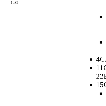
1935
4C
11
22
15