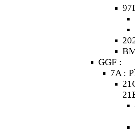
97
20
BM
GGF :
7A : P
21
21