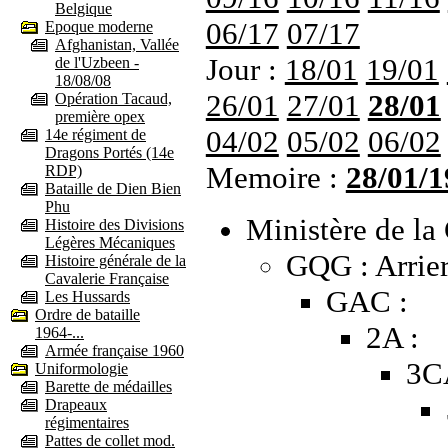
Belgique
06/17
07/17
Epoque moderne
Afghanistan, Vallée
Jour :
18/01
19/01
de l'Uzbeen -
18/08/08
26/01
27/01
28/01
Opération Tacaud,
première opex
04/02
05/02
06/02
14e régiment de
Dragons Portés (14e
Memoire :
28/01/1
RDP)
Bataille de Dien Bien
Phu
Ministère de la 
Histoire des Divisions
Légères Mécaniques
GQG : Arrier
Histoire générale de la
Cavalerie Française
GAC :
Les Hussards
Ordre de bataille
2A :
1964-...
Armée française 1960
3C
Uniformologie
Barette de médailles
Drapeaux
régimentaires
Pattes de collet mod.