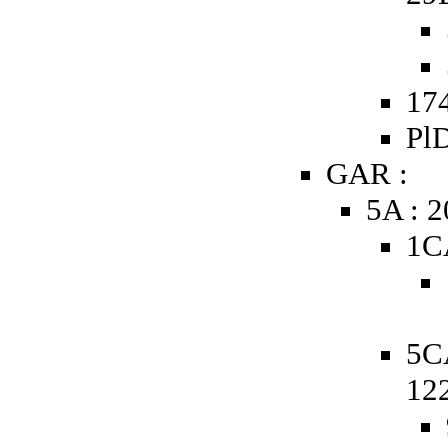
174
PlD
GAR :
5A : 
1C
5C
12