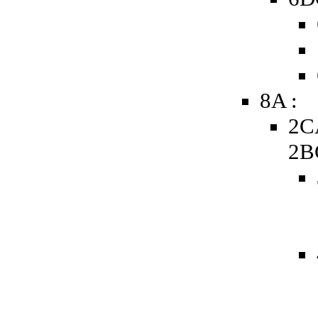
8A :
2C
2B