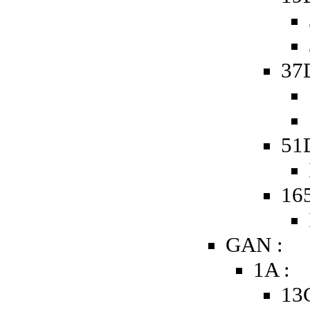
37
51D
165
GAN :
1A :
13