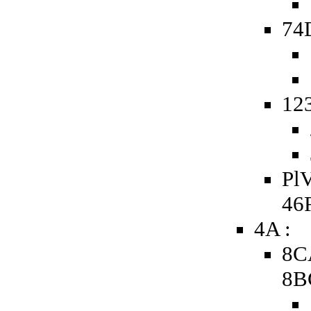
74D
123
PlV
46
4A :
8C
8B