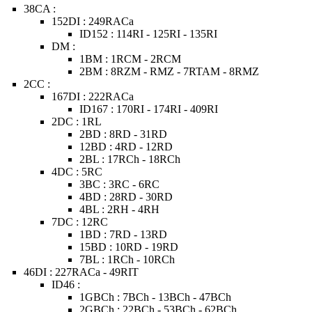
38CA :
152DI : 249RACa
ID152 : 114RI - 125RI - 135RI
DM :
1BM : 1RCM - 2RCM
2BM : 8RZM - RMZ - 7RTAM - 8RMZ
2CC :
167DI : 222RACa
ID167 : 170RI - 174RI - 409RI
2DC : 1RL
2BD : 8RD - 31RD
12BD : 4RD - 12RD
2BL : 17RCh - 18RCh
4DC : 5RC
3BC : 3RC - 6RC
4BD : 28RD - 30RD
4BL : 2RH - 4RH
7DC : 12RC
1BD : 7RD - 13RD
15BD : 10RD - 19RD
7BL : 1RCh - 10RCh
46DI : 227RACa - 49RIT
ID46 :
1GBCh : 7BCh - 13BCh - 47BCh
2GBCh : 22BCh - 53BCh - 62BCh