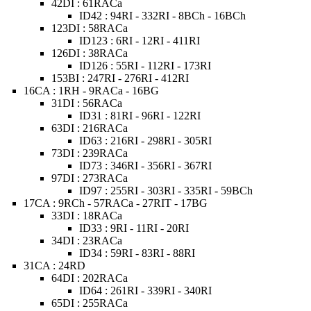
42DI : 61RACa
ID42 : 94RI - 332RI - 8BCh - 16BCh
123DI : 58RACa
ID123 : 6RI - 12RI - 411RI
126DI : 38RACa
ID126 : 55RI - 112RI - 173RI
153BI : 247RI - 276RI - 412RI
16CA : 1RH - 9RACa - 16BG
31DI : 56RACa
ID31 : 81RI - 96RI - 122RI
63DI : 216RACa
ID63 : 216RI - 298RI - 305RI
73DI : 239RACa
ID73 : 346RI - 356RI - 367RI
97DI : 273RACa
ID97 : 255RI - 303RI - 335RI - 59BCh
17CA : 9RCh - 57RACa - 27RIT - 17BG
33DI : 18RACa
ID33 : 9RI - 11RI - 20RI
34DI : 23RACa
ID34 : 59RI - 83RI - 88RI
31CA : 24RD
64DI : 202RACa
ID64 : 261RI - 339RI - 340RI
65DI : 255RACa