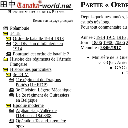
Partie « Ordr
Histoire militaire de la France
Depuis quelques années, je
Retour vers la page principale
est très très long.
Pour tout commentaire au s
Préambule
14-18
Année :
1914
1915
1916
Ordre de bataille 1914-1918
Jour :
18/06
19/06
20/06
18e Division d'Infanterie en
Memoire :
28/06/1917
1914
Pourquoi cet ordre de bataille ?
Ministère de la Guer
Histoire des régiments de l'Armée
GQG : Arrier
Française
GAC :
Historiques particuliers
3e DLM
11e régiment de Dragons
Portés (11e RDP)
3e Division Légère Mécanique
Le 2e régiment de Cuirassiers
en Belgique
Epoque moderne
Afghanistan, Vallée de
l'Uzbeen - 18/08/08
Opération Tacaud, première
opex