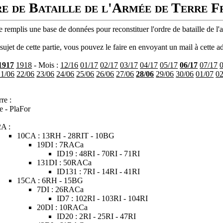
e de Bataille de l'Armée de Terre F
 remplis une base de données pour reconstituer l'ordre de bataille de l'
ujet de cette partie, vous pouvez le faire en envoyant un mail à cette ad
1917
1918
- Mois :
12/16
01/17
02/17
03/17
04/17
05/17
06/17
07/17
21/06
22/06
23/06
24/06
25/06
26/06
27/06
28/06
29/06
30/06
01/07
02
re :
e - PlaFor
2A :
10CA : 13RH - 28RIT - 10BG
19DI : 7RACa
ID19 : 48RI - 70RI - 71RI
131DI : 50RACa
ID131 : 7RI - 14RI - 41RI
15CA : 6RH - 15BG
7DI : 26RACa
ID7 : 102RI - 103RI - 104RI
20DI : 10RACa
ID20 : 2RI - 25RI - 47RI