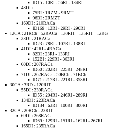
ID15 : 10RI - 56RI - 134RI
48DI :
75BI : 1RZM - 9RMT
96BI : 2RMZT
169DI : 210RACa
ID169 : 13RI - 29RI - 296RI
12CA : 21RCh - 52RACa - 130RIT - 135RIT - 12BG
23DI : 21RACa
ID23 : 78RI - 107RI - 138RI
41DI : 42RI - 4RACa
82BI : 23RI - 133RI
152BI : 229RI - 363RI
60DI : 207RACa
ID60 : 202RI - 225RI - 248RI
71DI : 262RACa - 50BCh - 71BCh
ID71 : 217RI - 221RI - 358RI
30CA : 3RD - 120RIT
55DI : 230RACa
ID55 : 204RI - 246RI - 289RI
134DI : 223RACa
ID134 : 63RI - 100RI - 300RI
32CA : 20RCh - 23RIT
69DI : 268RACa
ID69 : 129RI - 151RI - 162RI - 267RI
165DI : 235RACa