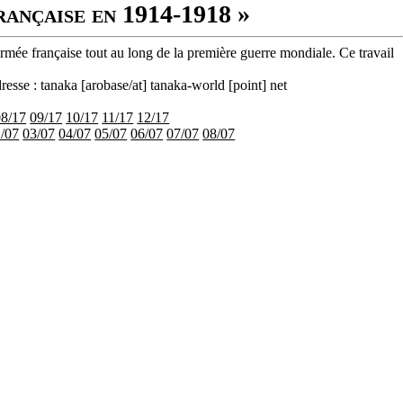
rançaise en 1914-1918 »
armée française tout au long de la première guerre mondiale. Ce travail
resse : tanaka [arobase/at] tanaka-world [point] net
08/17
09/17
10/17
11/17
12/17
/07
03/07
04/07
05/07
06/07
07/07
08/07