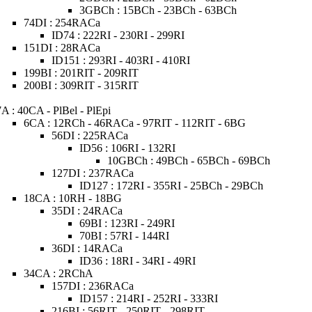
3GBCh : 15BCh - 23BCh - 63BCh
74DI : 254RACa
ID74 : 222RI - 230RI - 299RI
151DI : 28RACa
ID151 : 293RI - 403RI - 410RI
199BI : 201RIT - 209RIT
200BI : 309RIT - 315RIT
7A : 40CA - PlBel - PlEpi
6CA : 12RCh - 46RACa - 97RIT - 112RIT - 6BG
56DI : 225RACa
ID56 : 106RI - 132RI
10GBCh : 49BCh - 65BCh - 69BCh
127DI : 237RACa
ID127 : 172RI - 355RI - 25BCh - 29BCh
18CA : 10RH - 18BG
35DI : 24RACa
69BI : 123RI - 249RI
70BI : 57RI - 144RI
36DI : 14RACa
ID36 : 18RI - 34RI - 49RI
34CA : 2RChA
157DI : 236RACa
ID157 : 214RI - 252RI - 333RI
216BI : 56RIT - 250RIT - 298RIT