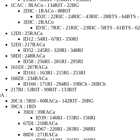
1CAC : 3RACo - 134RIT - 22BG
2DIC : 1RACo - 88RIT
ID2C : 22RIC - 24RIC - 43RIC - 28BTS - 64BTS 
3DIC : 2RACo
ID3C : 7RIC - 21RIC - 23RIC - 5BTS - 61BTS - 
12DI : 25RACa
ID12 : 54RI - 67RI - 350RI
52DI : 217RACa
ID52 : 245RI - 320RI - 348RI
58DI : 248RACa
ID58 : 256RI - 281RI - 295RI
161DI : 267RACa
ID161 : 163RI - 215RI - 253RI
166DI : 234RACa
ID166 : 171RI - 294RI - 19BCh - 26BCh
217BI : 53RIT - 99RIT - 133RIT
8A :
20CA : 5RH - 60RACa - 142RIT - 20BG
39CA : 1RD
39DI : 39RACa
ID39 : 146RI - 153RI - 156RI
67DI : 218RACa
ID67 : 220RI - 283RI - 288RI
88DI : 271RACa