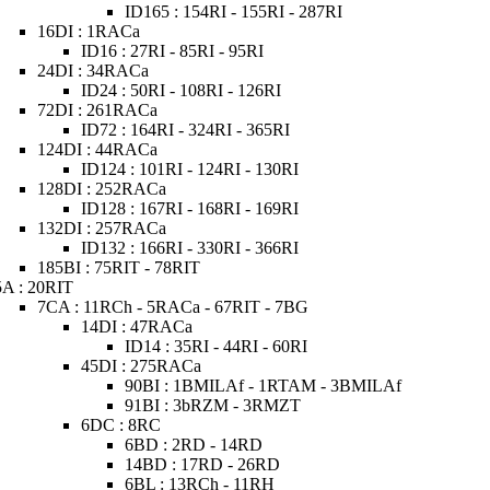
ID165 : 154RI - 155RI - 287RI
16DI : 1RACa
ID16 : 27RI - 85RI - 95RI
24DI : 34RACa
ID24 : 50RI - 108RI - 126RI
72DI : 261RACa
ID72 : 164RI - 324RI - 365RI
124DI : 44RACa
ID124 : 101RI - 124RI - 130RI
128DI : 252RACa
ID128 : 167RI - 168RI - 169RI
132DI : 257RACa
ID132 : 166RI - 330RI - 366RI
185BI : 75RIT - 78RIT
5A : 20RIT
7CA : 11RCh - 5RACa - 67RIT - 7BG
14DI : 47RACa
ID14 : 35RI - 44RI - 60RI
45DI : 275RACa
90BI : 1BMILAf - 1RTAM - 3BMILAf
91BI : 3bRZM - 3RMZT
6DC : 8RC
6BD : 2RD - 14RD
14BD : 17RD - 26RD
6BL : 13RCh - 11RH