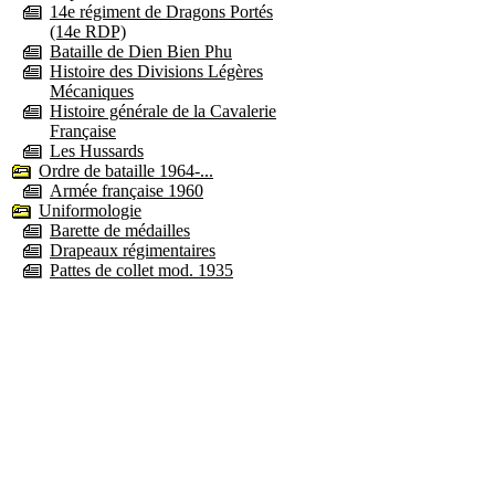
14e régiment de Dragons Portés
(14e RDP)
Bataille de Dien Bien Phu
Histoire des Divisions Légères
Mécaniques
Histoire générale de la Cavalerie
Française
Les Hussards
Ordre de bataille 1964-...
Armée française 1960
Uniformologie
Barette de médailles
Drapeaux régimentaires
Pattes de collet mod. 1935