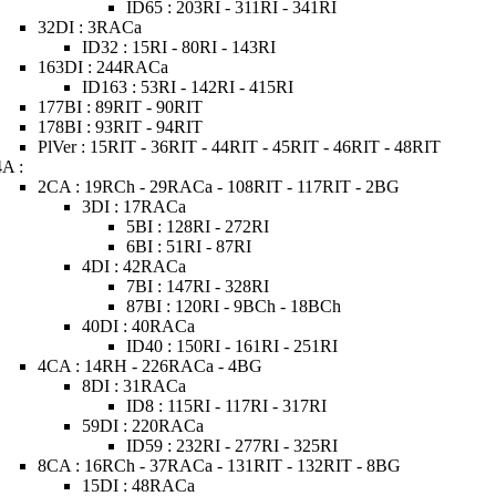
ID65 : 203RI - 311RI - 341RI
32DI : 3RACa
ID32 : 15RI - 80RI - 143RI
163DI : 244RACa
ID163 : 53RI - 142RI - 415RI
177BI : 89RIT - 90RIT
178BI : 93RIT - 94RIT
PlVer : 15RIT - 36RIT - 44RIT - 45RIT - 46RIT - 48RIT
4A :
2CA : 19RCh - 29RACa - 108RIT - 117RIT - 2BG
3DI : 17RACa
5BI : 128RI - 272RI
6BI : 51RI - 87RI
4DI : 42RACa
7BI : 147RI - 328RI
87BI : 120RI - 9BCh - 18BCh
40DI : 40RACa
ID40 : 150RI - 161RI - 251RI
4CA : 14RH - 226RACa - 4BG
8DI : 31RACa
ID8 : 115RI - 117RI - 317RI
59DI : 220RACa
ID59 : 232RI - 277RI - 325RI
8CA : 16RCh - 37RACa - 131RIT - 132RIT - 8BG
15DI : 48RACa