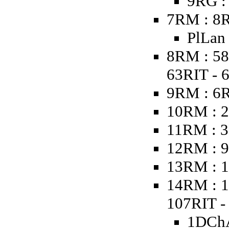
9RG :
7RM : 8R
PlLan
8RM : 58
63RIT - 
9RM : 6
10RM : 2
11RM : 3
12RM : 9
13RM : 1
14RM : 1
107RIT - 
1DChA