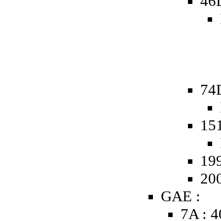
46
74
15
19
20
GAE :
7A : 4