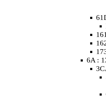
61
161
162
173
6A : 
3C