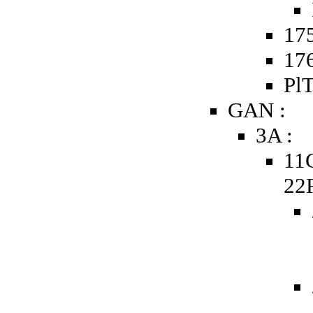
175
176
PlT
GAN :
3A :
11
22