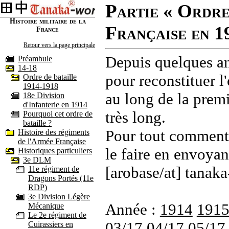
Partie « Ordre
Histoire militaire de la
Française en 1
France
Retour vers la page principale
Depuis quelques an
Préambule
14-18
pour reconstituer l'
Ordre de bataille
1914-1918
au long de la premi
18e Division
d'Infanterie en 1914
très long.
Pourquoi cet ordre de
bataille ?
Pour tout commenta
Histoire des régiments
de l'Armée Française
le faire en envoyan
Historiques particuliers
3e DLM
[arobase/at] tanaka
11e régiment de
Dragons Portés (11e
RDP)
3e Division Légère
Année :
1914
191
Mécanique
Le 2e régiment de
03/17
04/17
05/17
Cuirassiers en