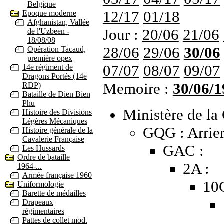
Belgique
12/17
01/18
Epoque moderne
Afghanistan, Vallée
Jour :
20/06
21/06
de l'Uzbeen -
18/08/08
28/06
29/06
30/06
Opération Tacaud,
première opex
07/07
08/07
09/07
14e régiment de
Dragons Portés (14e
Memoire :
30/06/1
RDP)
Bataille de Dien Bien
Phu
Ministère de la 
Histoire des Divisions
Légères Mécaniques
GQG : Arrier
Histoire générale de la
Cavalerie Française
GAC :
Les Hussards
Ordre de bataille
2A :
1964-...
Armée française 1960
10
Uniformologie
Barette de médailles
Drapeaux
régimentaires
Pattes de collet mod.