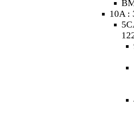
BM
10A :
5C
12