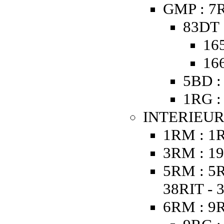
GMP : 7R
83DT 
16
16
5BD :
1RG :
INTERIEUR
1RM : 1
3RM : 19
5RM : 5R
38RIT - 
6RM : 9R