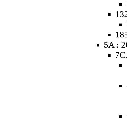
13
185
5A : 
7C