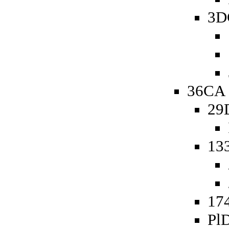
3D
36CA 
29
13
174
PlD