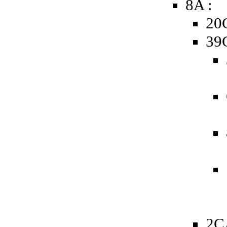
8A :
20
39
2C