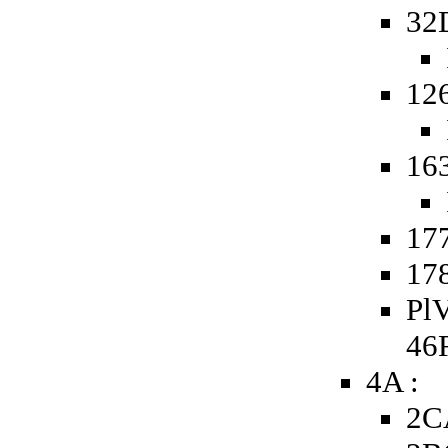
32
12
16
177
178
PlV
46
4A :
2C