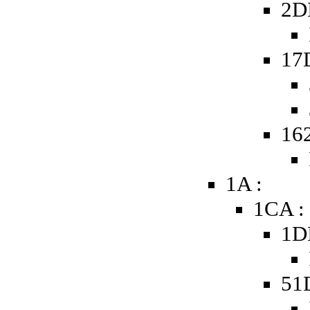
2D
17
16
1A :
1CA :
1D
51