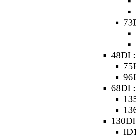
73D
48DI :
75
96
68DI :
135
136
130DI
ID1