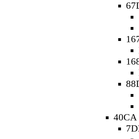
67D
167
168
88
40CA 
7D