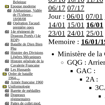
Belgique
06/17
07/17
Epoque moderne
Afghanistan, Vallée
Jour :
06/01
07/01
de l'Uzbeen -
18/08/08
14/01
15/01
16/01
Opération Tacaud,
première opex
23/01
24/01
25/01
14e régiment de
Dragons Portés (14e
Memoire :
16/01/1
RDP)
Bataille de Dien Bien
Phu
Ministère de la 
Histoire des Divisions
Légères Mécaniques
GQG : Arrier
Histoire générale de la
Cavalerie Française
GAC :
Les Hussards
Ordre de bataille
2A :
1964-...
Armée française 1960
3C
Uniformologie
Barette de médailles
Drapeaux
régimentaires
Pattes de collet mod.