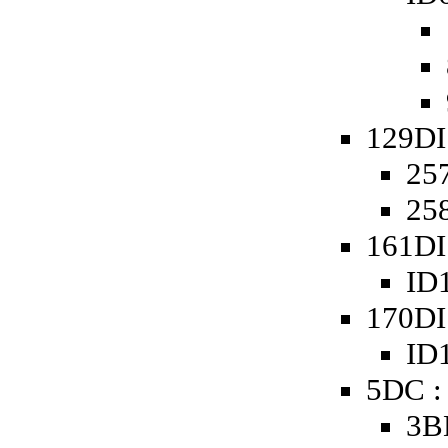
129DI
25
25
161DI
ID1
170DI
ID1
5DC :
3B