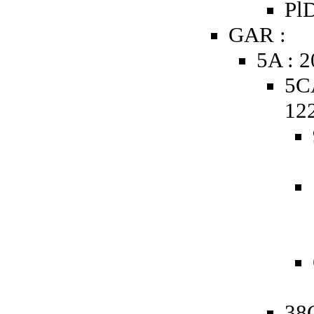
PlD
GAR :
5A : 
5C
12
38