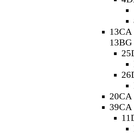
13CA 
13BG
25
26
20CA 
39CA 
11