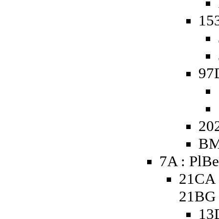
153
97
20
BM
7A : PlBe
21CA 
21BG
13