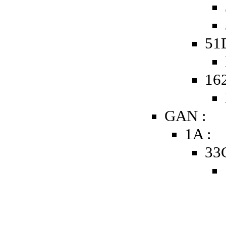
51D
162
GAN :
1A :
33