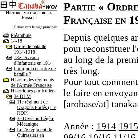
Partie « Ordre
Histoire militaire de la
Française en 1
France
Retour vers la page principale
Depuis quelques an
Préambule
14-18
pour reconstituer l'
Ordre de bataille
1914-1918
au long de la premi
18e Division
d'Infanterie en 1914
très long.
Pourquoi cet ordre de
bataille ?
Pour tout commenta
Histoire des régiments
de l'Armée Française
le faire en envoyan
Historiques particuliers
3e DLM
[arobase/at] tanaka
11e régiment de
Dragons Portés (11e
RDP)
3e Division Légère
Année :
1914
191
Mécanique
Le 2e régiment de
09/16
10/16
11/16
Cuirassiers en