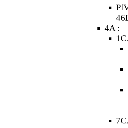
PlV
46
4A :
1C
7C