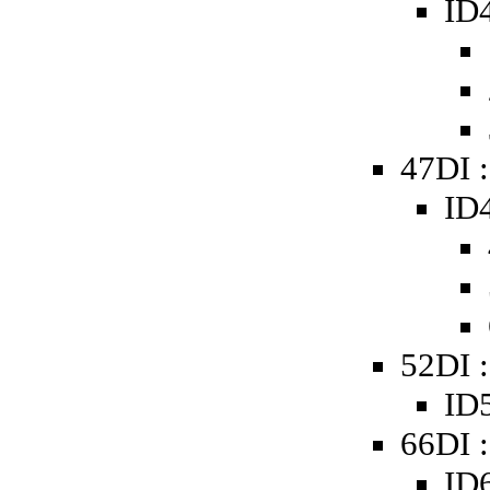
ID4
47DI 
ID4
52DI :
ID5
66DI 
ID6