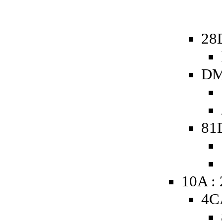
28
DM
81
10A :
4C