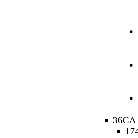
36CA 
174