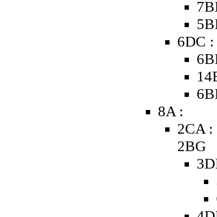
7B
5B
6DC :
6B
14
6B
8A :
2CA :
2BG
3D
4D