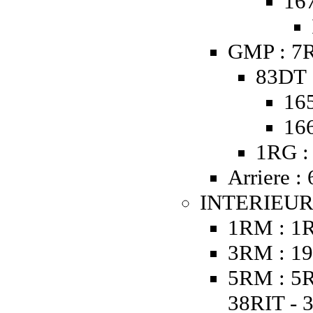
16
GMP : 7R
83DT 
16
16
1RG :
Arriere :
INTERIEUR
1RM : 1
3RM : 19
5RM : 5R
38RIT - 