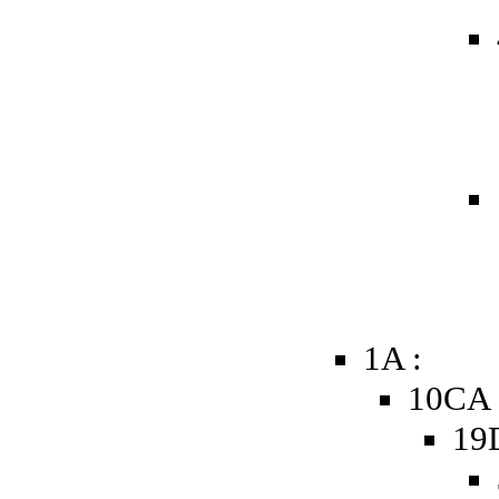
1A :
10CA 
19