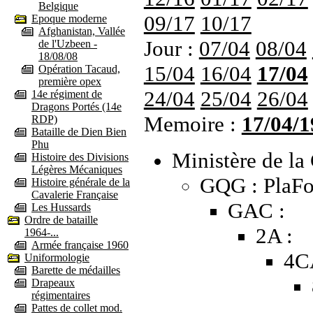
Belgique
09/17
10/17
Epoque moderne
Afghanistan, Vallée
Jour :
07/04
08/04
de l'Uzbeen -
18/08/08
15/04
16/04
17/04
Opération Tacaud,
première opex
24/04
25/04
26/04
14e régiment de
Dragons Portés (14e
Memoire :
17/04/1
RDP)
Bataille de Dien Bien
Phu
Ministère de la 
Histoire des Divisions
Légères Mécaniques
GQG : PlaFo
Histoire générale de la
Cavalerie Française
GAC :
Les Hussards
Ordre de bataille
2A :
1964-...
Armée française 1960
4C
Uniformologie
Barette de médailles
Drapeaux
régimentaires
Pattes de collet mod.