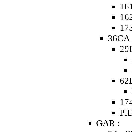
161
162
173
36CA 
29
62
174
PlD
GAR :