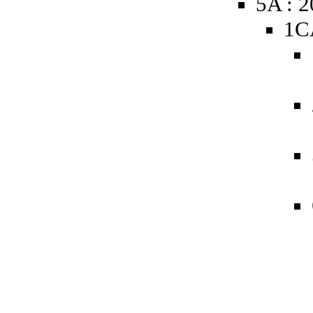
5A : 
1C