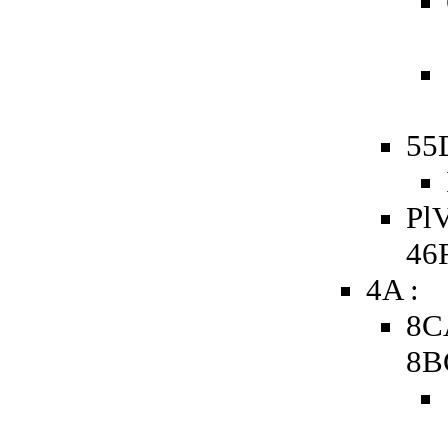
55
PlV
46
4A :
8C
8B