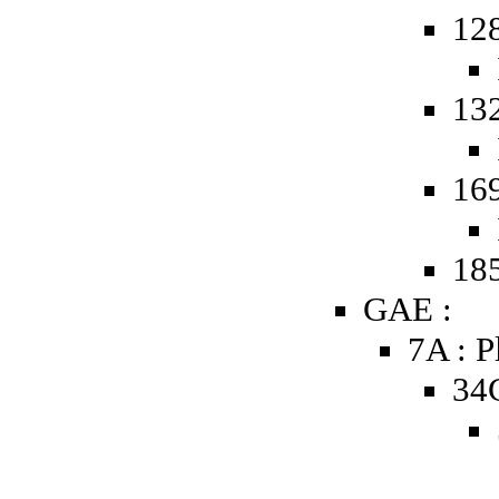
12
13
16
185
GAE :
7A : P
34