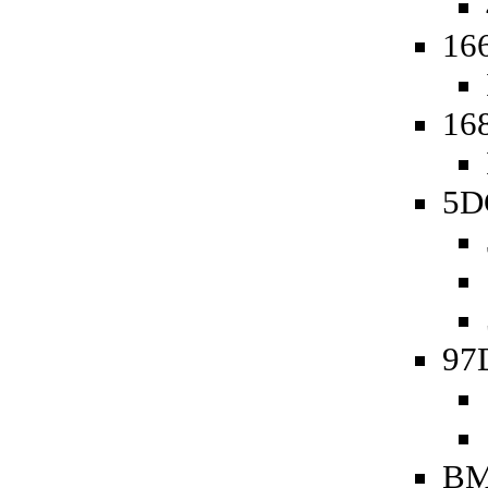
16
16
5D
97
BM