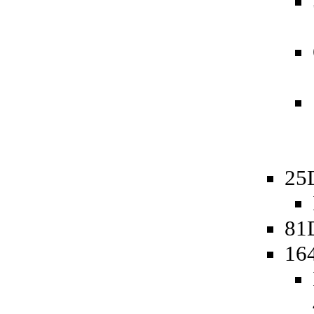
25
81D
16