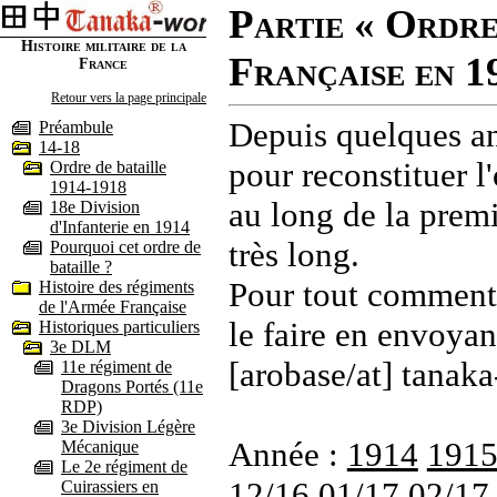
Partie « Ordre
Histoire militaire de la
Française en 1
France
Retour vers la page principale
Depuis quelques an
Préambule
14-18
pour reconstituer l'
Ordre de bataille
1914-1918
au long de la premi
18e Division
d'Infanterie en 1914
très long.
Pourquoi cet ordre de
bataille ?
Pour tout commenta
Histoire des régiments
de l'Armée Française
le faire en envoyan
Historiques particuliers
3e DLM
[arobase/at] tanaka
11e régiment de
Dragons Portés (11e
RDP)
3e Division Légère
Année :
1914
191
Mécanique
Le 2e régiment de
12/16
01/17
02/17
Cuirassiers en