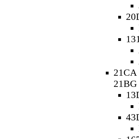
20
13
21CA 
21BG
13
43