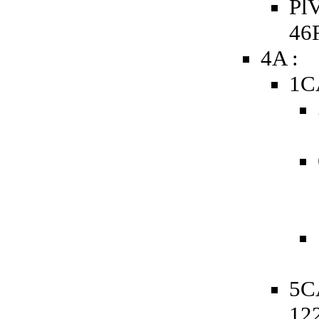
PlV
46
4A :
1C
5C
12