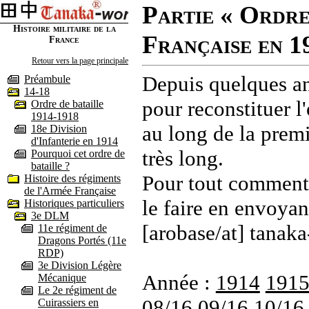
Partie « Ordre
Histoire militaire de la
Française en 1
France
Retour vers la page principale
Depuis quelques an
Préambule
14-18
pour reconstituer l'
Ordre de bataille
1914-1918
au long de la premi
18e Division
d'Infanterie en 1914
très long.
Pourquoi cet ordre de
bataille ?
Pour tout commenta
Histoire des régiments
de l'Armée Française
le faire en envoyan
Historiques particuliers
3e DLM
[arobase/at] tanaka
11e régiment de
Dragons Portés (11e
RDP)
3e Division Légère
Année :
1914
191
Mécanique
Le 2e régiment de
08/16
09/16
10/16
Cuirassiers en