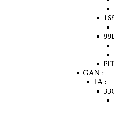
168
88
PlT
GAN :
1A :
33