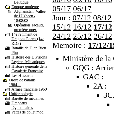
Belgique
05/17
06/17
Epoque moderne
Afghanistan, Vallée
Jour :
07/12
08/12
de l'Uzbeen -
18/08/08
15/12
16/12
17/12
Opération Tacaud,
première opex
24/12
25/12
26/12
14e régiment de
Dragons Portés (14e
Memoire :
17/12/1
RDP)
Bataille de Dien Bien
Phu
Ministère de la 
Histoire des Divisions
Légères Mécaniques
GQG : Arrier
Histoire générale de la
Cavalerie Française
GAC :
Les Hussards
Ordre de bataille
2A :
1964-...
Armée française 1960
3C
Uniformologie
Barette de médailles
Drapeaux
régimentaires
Pattes de collet mod.