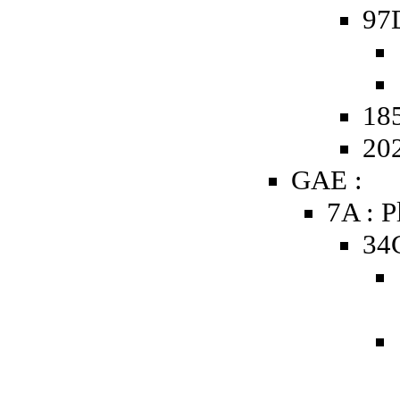
97
185
20
GAE :
7A : P
34