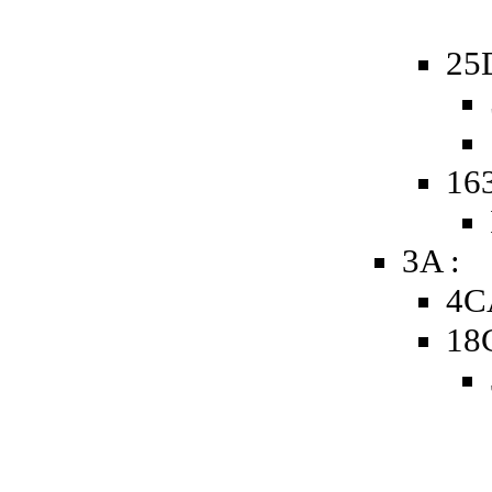
25
163
3A :
4C
18