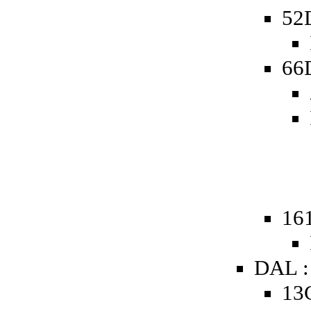
52D
66D
161
DAL :
13