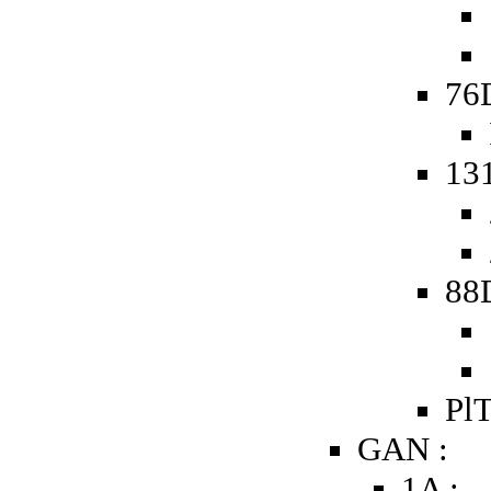
76D
131
88
PlT
GAN :
1A :