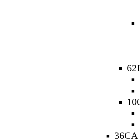
62D
10
36CA 