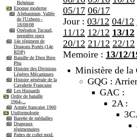
Belgique
05/17
06/17
Epoque moderne
Afghanistan, Vallée
Jour :
03/12
04/12
de l'Uzbeen -
18/08/08
11/12
12/12
13/12
Opération Tacaud,
première opex
20/12
21/12
22/12
14e régiment de
Dragons Portés (14e
Memoire :
13/12/1
RDP)
Bataille de Dien Bien
Phu
Ministère de la 
Histoire des Divisions
Légères Mécaniques
GQG : Arrier
Histoire générale de la
Cavalerie Française
GAC :
Les Hussards
Ordre de bataille
2A :
1964-...
Armée française 1960
3C
Uniformologie
Barette de médailles
Drapeaux
régimentaires
Pattes de collet mod.