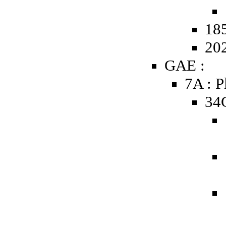
185
20
GAE :
7A : P
34