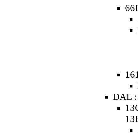
66D
161
DAL :
13
13