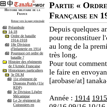
Partie « Ordre
Histoire militaire de la
Française en 1
France
Retour vers la page principale
Depuis quelques an
Préambule
14-18
pour reconstituer l'
Ordre de bataille
1914-1918
au long de la premi
18e Division
d'Infanterie en 1914
très long.
Pourquoi cet ordre de
bataille ?
Pour tout commenta
Histoire des régiments
de l'Armée Française
le faire en envoyan
Historiques particuliers
3e DLM
[arobase/at] tanaka
11e régiment de
Dragons Portés (11e
RDP)
3e Division Légère
Année :
1914
191
Mécanique
Le 2e régiment de
08/16
09/16
10/16
Cuirassiers en