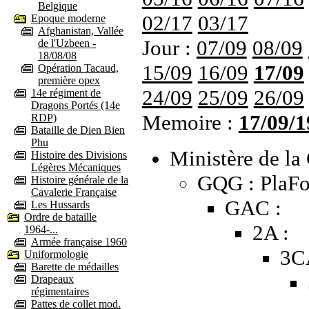
Belgique
02/17
03/17
Epoque moderne
Afghanistan, Vallée
Jour :
07/09
08/09
de l'Uzbeen -
18/08/08
15/09
16/09
17/09
Opération Tacaud,
première opex
24/09
25/09
26/09
14e régiment de
Dragons Portés (14e
Memoire :
17/09/1
RDP)
Bataille de Dien Bien
Phu
Ministère de la 
Histoire des Divisions
Légères Mécaniques
GQG : PlaFo
Histoire générale de la
Cavalerie Française
GAC :
Les Hussards
Ordre de bataille
2A :
1964-...
Armée française 1960
3C
Uniformologie
Barette de médailles
Drapeaux
régimentaires
Pattes de collet mod.