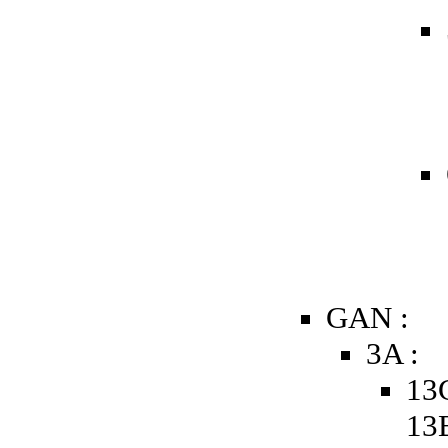
GAN :
3A :
13
13