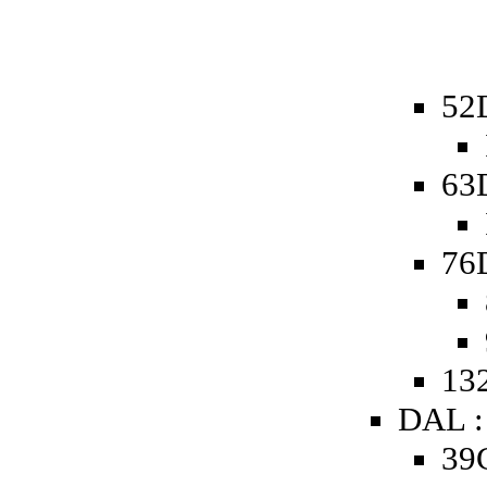
52D
63D
76D
132
DAL :
39