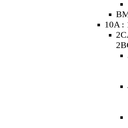
BM
10A :
2C
2B