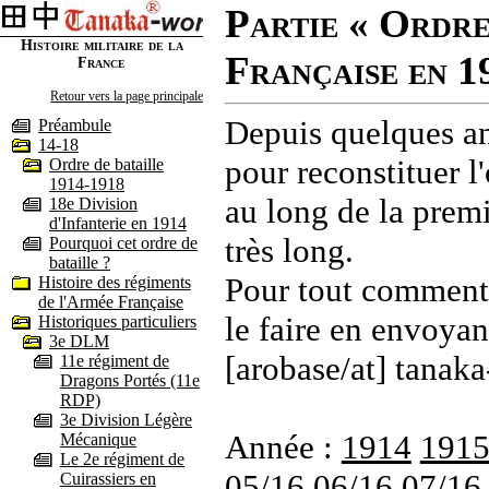
Partie « Ordre
Histoire militaire de la
Française en 1
France
Retour vers la page principale
Depuis quelques an
Préambule
14-18
pour reconstituer l'
Ordre de bataille
1914-1918
au long de la premi
18e Division
d'Infanterie en 1914
très long.
Pourquoi cet ordre de
bataille ?
Pour tout commenta
Histoire des régiments
de l'Armée Française
le faire en envoyan
Historiques particuliers
3e DLM
[arobase/at] tanaka
11e régiment de
Dragons Portés (11e
RDP)
3e Division Légère
Année :
1914
191
Mécanique
Le 2e régiment de
05/16
06/16
07/16
Cuirassiers en