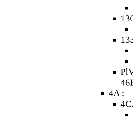
130
133
PlV
46
4A :
4C