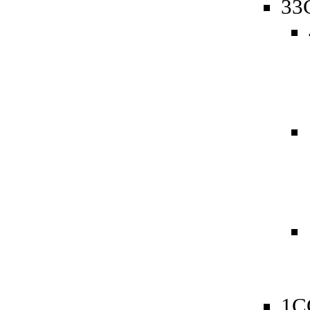
33
1C