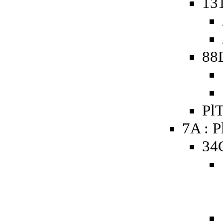
131
88
PlT
7A : P
34