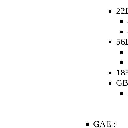
22
56D
185
GB
GAE :