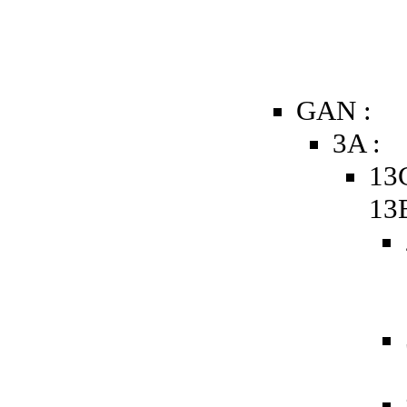
GAN :
3A :
13
13