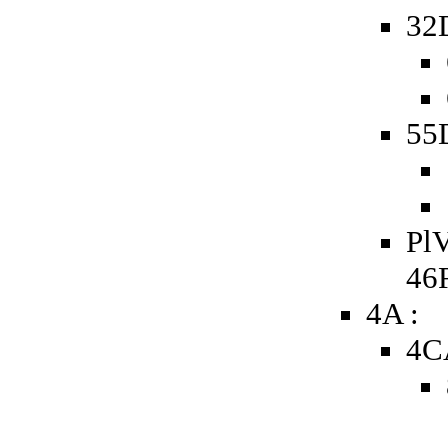
32
55D
PlV
46
4A :
4C