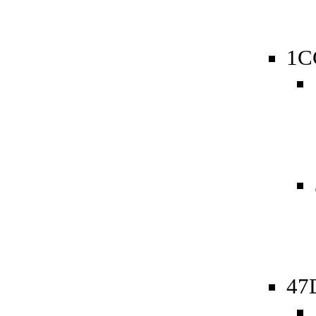
1C
47