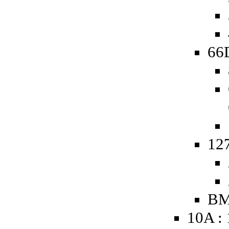
66D
127
BM
10A :