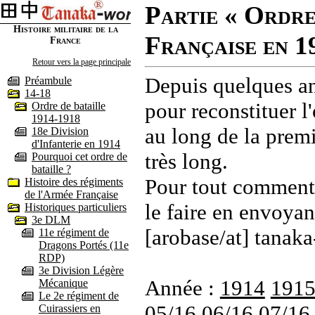
Partie « Ordre
Histoire militaire de la
Française en 1
France
Retour vers la page principale
Depuis quelques an
Préambule
14-18
pour reconstituer l'
Ordre de bataille
1914-1918
au long de la premi
18e Division
d'Infanterie en 1914
très long.
Pourquoi cet ordre de
bataille ?
Pour tout commenta
Histoire des régiments
de l'Armée Française
le faire en envoyan
Historiques particuliers
3e DLM
[arobase/at] tanaka
11e régiment de
Dragons Portés (11e
RDP)
3e Division Légère
Année :
1914
191
Mécanique
Le 2e régiment de
05/16
06/16
07/16
Cuirassiers en