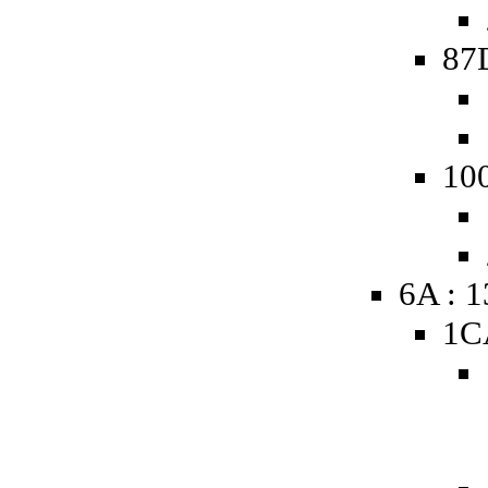
87
10
6A : 
1C