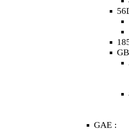
56D
185
GB
GAE :