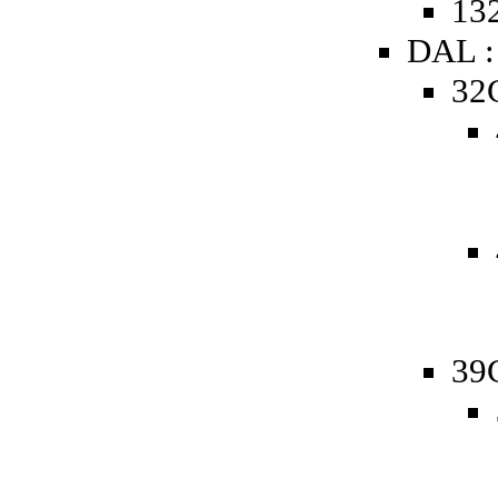
132
DAL :
32
39