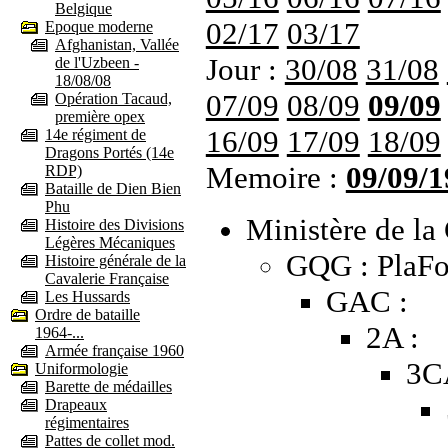
Belgique
02/17
03/17
Epoque moderne
Afghanistan, Vallée
Jour :
30/08
31/08
de l'Uzbeen -
18/08/08
07/09
08/09
09/09
Opération Tacaud,
première opex
16/09
17/09
18/09
14e régiment de
Dragons Portés (14e
Memoire :
09/09/1
RDP)
Bataille de Dien Bien
Phu
Ministère de la 
Histoire des Divisions
Légères Mécaniques
GQG : PlaFo
Histoire générale de la
Cavalerie Française
GAC :
Les Hussards
Ordre de bataille
2A :
1964-...
Armée française 1960
3C
Uniformologie
Barette de médailles
Drapeaux
régimentaires
Pattes de collet mod.