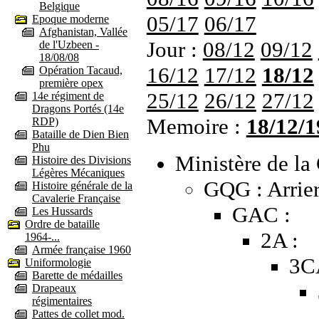
Belgique
05/17
06/17
Epoque moderne
Afghanistan, Vallée
Jour :
08/12
09/12
de l'Uzbeen -
18/08/08
16/12
17/12
18/12
Opération Tacaud,
première opex
25/12
26/12
27/12
14e régiment de
Dragons Portés (14e
Memoire :
18/12/1
RDP)
Bataille de Dien Bien
Phu
Ministère de la 
Histoire des Divisions
Légères Mécaniques
GQG : Arrier
Histoire générale de la
Cavalerie Française
GAC :
Les Hussards
Ordre de bataille
2A :
1964-...
Armée française 1960
3C
Uniformologie
Barette de médailles
Drapeaux
régimentaires
Pattes de collet mod.