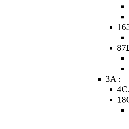
163
87
3A :
4C
18