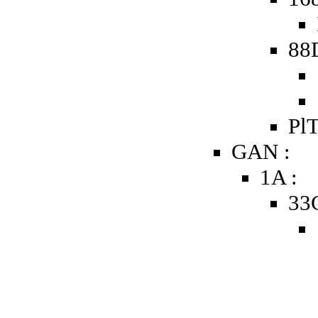
88
PlT
GAN :
1A :
33