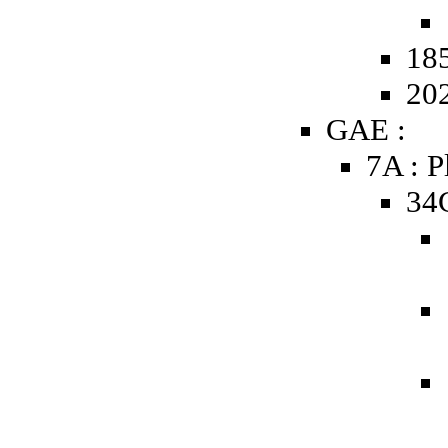
185
20
GAE :
7A : P
34