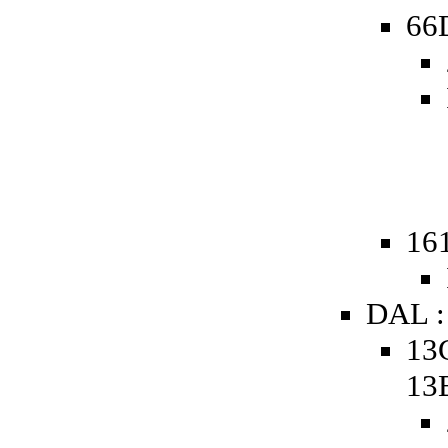
66D
161
DAL :
13
13