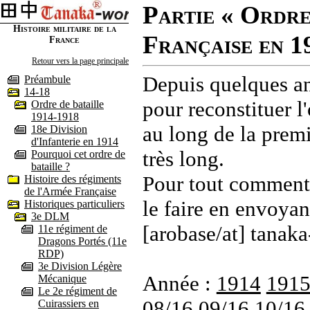
Partie « Ordre
Histoire militaire de la
Française en 1
France
Retour vers la page principale
Depuis quelques an
Préambule
14-18
pour reconstituer l'
Ordre de bataille
1914-1918
au long de la premi
18e Division
d'Infanterie en 1914
très long.
Pourquoi cet ordre de
bataille ?
Pour tout commenta
Histoire des régiments
de l'Armée Française
le faire en envoyan
Historiques particuliers
3e DLM
[arobase/at] tanaka
11e régiment de
Dragons Portés (11e
RDP)
3e Division Légère
Année :
1914
191
Mécanique
Le 2e régiment de
08/16
09/16
10/16
Cuirassiers en