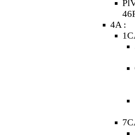
PlV
46
4A :
1C
7C