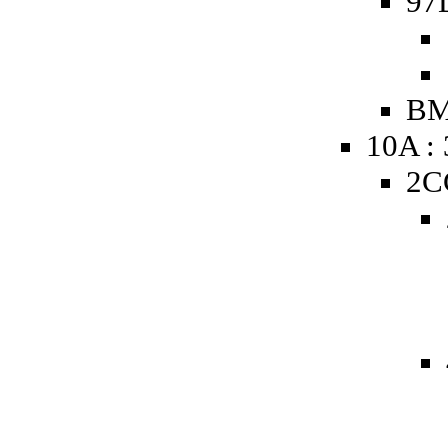
97
BM
10A :
2C