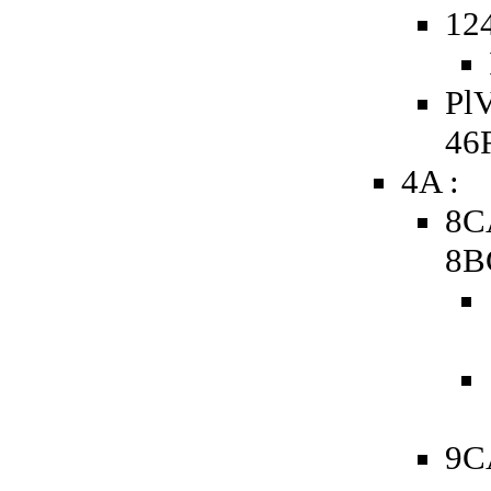
124
PlV
46
4A :
8C
8B
9C