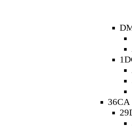
DM
1D
36CA 
29