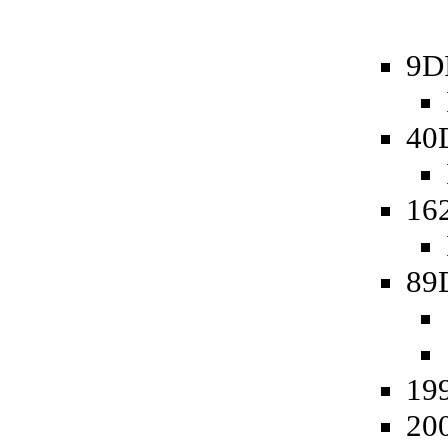
9D
40
162
89
19
20