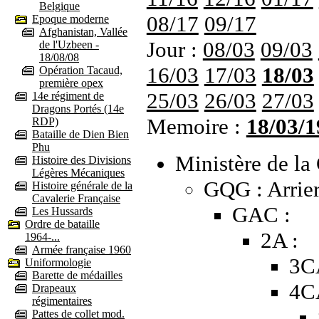
Belgique
08/17
09/17
Epoque moderne
Afghanistan, Vallée
Jour :
08/03
09/03
de l'Uzbeen -
18/08/08
16/03
17/03
18/03
Opération Tacaud,
première opex
25/03
26/03
27/03
14e régiment de
Dragons Portés (14e
Memoire :
18/03/1
RDP)
Bataille de Dien Bien
Phu
Ministère de la 
Histoire des Divisions
Légères Mécaniques
GQG : Arrier
Histoire générale de la
Cavalerie Française
GAC :
Les Hussards
Ordre de bataille
2A :
1964-...
Armée française 1960
3C
Uniformologie
Barette de médailles
4C
Drapeaux
régimentaires
Pattes de collet mod.