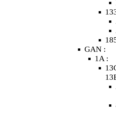
133
185
GAN :
1A :
13
13