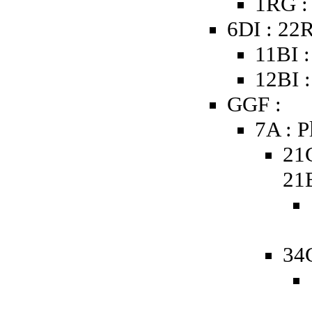
1RG :
6DI : 22
11BI :
12BI :
GGF :
7A : P
21
21
34