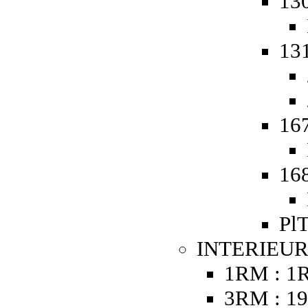
130
131
167
168
PlT
INTERIEUR
1RM : 1
3RM : 19