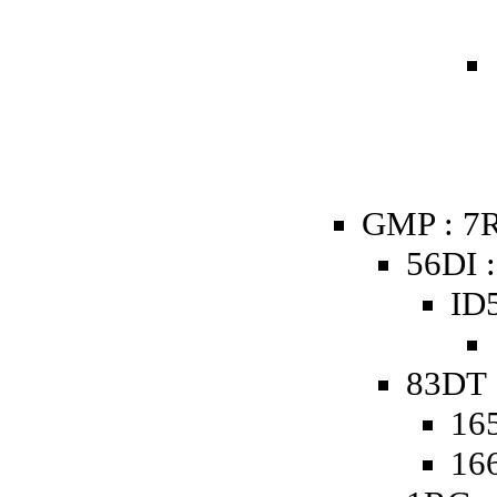
GMP : 7R
56DI :
ID5
83DT 
16
16