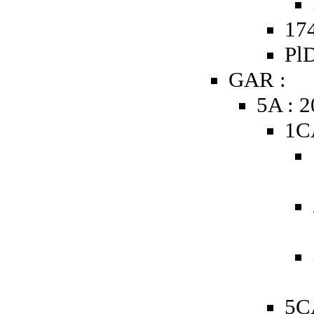
174
PlD
GAR :
5A : 
1C
5C