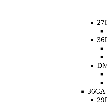
27
36
DM
36CA 
29