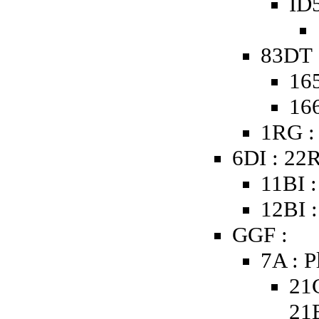
ID5
83DT 
16
16
1RG :
6DI : 22
11BI :
12BI :
GGF :
7A : P
21
21