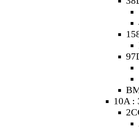
38
158
97
BM
10A :
2C