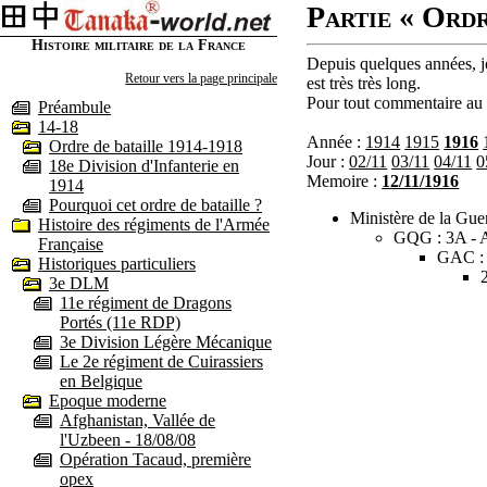
Partie « Ordr
Histoire militaire de la France
Depuis quelques années, je
Retour vers la page principale
est très très long.
Pour tout commentaire au s
Préambule
14-18
Année :
1914
1915
1916
Ordre de bataille 1914-1918
Jour :
02/11
03/11
04/11
0
18e Division d'Infanterie en
Memoire :
12/11/1916
1914
Pourquoi cet ordre de bataille ?
Ministère de la Guer
Histoire des régiments de l'Armée
GQG : 3A - A
Française
GAC :
Historiques particuliers
3e DLM
11e régiment de Dragons
Portés (11e RDP)
3e Division Légère Mécanique
Le 2e régiment de Cuirassiers
en Belgique
Epoque moderne
Afghanistan, Vallée de
l'Uzbeen - 18/08/08
Opération Tacaud, première
opex