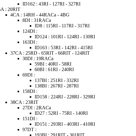
ID162 : 43RI - 127RI - 327RI
5A : 20RIT
4CA : 14RH - 44RACa - 4BG
8DI : 31RACa
ID8 : 115RI - 117RI - 317RI
124DI :
ID124 : 101RI - 124RI - 130RI
163DI :
ID163 : 53RI - 142RI - 415RI
37CA : 25RD - 65RIT - 66RIT - 124RIT
30DI : 19RACa
59BI : 40RI - 58RI
60BI : 61RI - 240RI
69DI :
137BI : 251RI - 332RI
138BI : 267RI - 287RI
158DI :
ID158 : 224RI - 228RI - 329RI
38CA : 23RIT
27DI : 2RACa
ID27 : 52RI - 75RI - 140RI
151DI :
ID151 : 293RI - 403RI - 410RI
97DT :
193BI : 291RIT - 301RIT