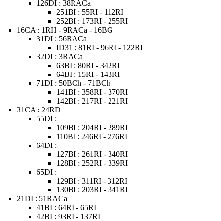
126DI : 38RACa
251BI : 55RI - 112RI
252BI : 173RI - 255RI
16CA : 1RH - 9RACa - 16BG
31DI : 56RACa
ID31 : 81RI - 96RI - 122RI
32DI : 3RACa
63BI : 80RI - 342RI
64BI : 15RI - 143RI
71DI : 50BCh - 71BCh
141BI : 358RI - 370RI
142BI : 217RI - 221RI
31CA : 24RD
55DI :
109BI : 204RI - 289RI
110BI : 246RI - 276RI
64DI :
127BI : 261RI - 340RI
128BI : 252RI - 339RI
65DI :
129BI : 311RI - 312RI
130BI : 203RI - 341RI
21DI : 51RACa
41BI : 64RI - 65RI
42BI : 93RI - 137RI