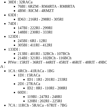
38DI : 32RACa
76BI : 6RZM - RM4RTA - RM8RTA
4BM : RICM - 4RMZT
63DI :
ID63 : 216RI - 298RI - 305RI
74DI :
147BI : 222RI - 299RI
148BI : 230RI - 333RI
123DI :
245BI : 6RI - 12RI
305BI : 411RI - 412RI
133DI :
213BI : 401RI - 32BCh - 107BCh
214BI : 321RI - 102BCh - 116BCh
PlVer : 15RIT - 36RIT - 44RIT - 45RIT - 46RIT - 48RIT - 49B
4A :
1CA : 6RCh - 41RACa - 1BG
1DI : 15RACa
ID1 : 1RI - 201RI - 233RI
2DI : 27RACa
ID2 : 8RI - 110RI - 208RI
60DI :
119BI : 247RI - 248RI
120BI : 202RI - 225RI
7CA : 11RCh - 5RACa - 67RIT - 7BG