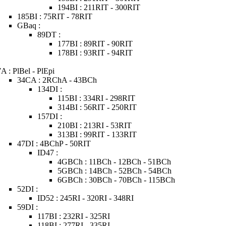
194BI : 211RIT - 300RIT
185BI : 75RIT - 78RIT
GBaq :
89DT :
177BI : 89RIT - 90RIT
178BI : 93RIT - 94RIT
7A : PlBel - PlEpi
34CA : 2RChA - 43BCh
134DI :
115BI : 334RI - 298RIT
314BI : 56RIT - 250RIT
157DI :
210BI : 213RI - 53RIT
313BI : 99RIT - 133RIT
47DI : 4BChP - 50RIT
ID47 :
4GBCh : 11BCh - 12BCh - 51BCh
5GBCh : 14BCh - 52BCh - 54BCh
6GBCh : 30BCh - 70BCh - 115BCh
52DI :
ID52 : 245RI - 320RI - 348RI
59DI :
117BI : 232RI - 325RI
118BI : 277RI - 335RI