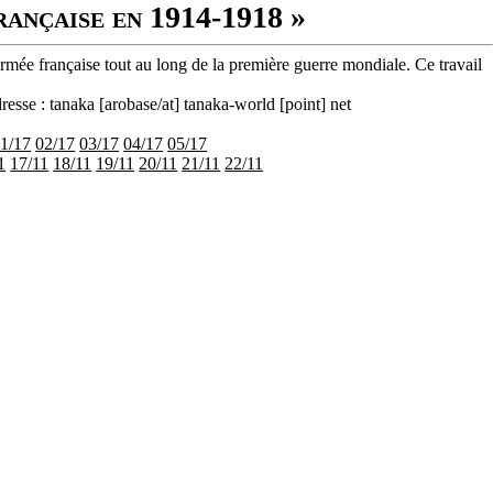
rançaise en 1914-1918 »
armée française tout au long de la première guerre mondiale. Ce travail
resse : tanaka [arobase/at] tanaka-world [point] net
1/17
02/17
03/17
04/17
05/17
1
17/11
18/11
19/11
20/11
21/11
22/11