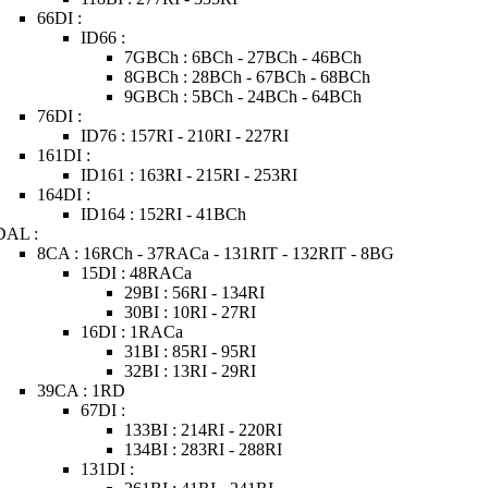
66DI :
ID66 :
7GBCh : 6BCh - 27BCh - 46BCh
8GBCh : 28BCh - 67BCh - 68BCh
9GBCh : 5BCh - 24BCh - 64BCh
76DI :
ID76 : 157RI - 210RI - 227RI
161DI :
ID161 : 163RI - 215RI - 253RI
164DI :
ID164 : 152RI - 41BCh
DAL :
8CA : 16RCh - 37RACa - 131RIT - 132RIT - 8BG
15DI : 48RACa
29BI : 56RI - 134RI
30BI : 10RI - 27RI
16DI : 1RACa
31BI : 85RI - 95RI
32BI : 13RI - 29RI
39CA : 1RD
67DI :
133BI : 214RI - 220RI
134BI : 283RI - 288RI
131DI :