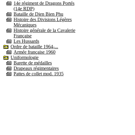
14e régiment de Dragons Portés
(14e RDP)
Bataille de Dien Bien Phu
Histoire des Divisions Légères
Mécaniques
Histoire générale de la Cavalerie
Française
Les Hussards
Ordre de bataille 1964-...
Armée française 1960
Uniformologie
Barette de médailles
Drapeaux régimentaires
Pattes de collet mod. 1935