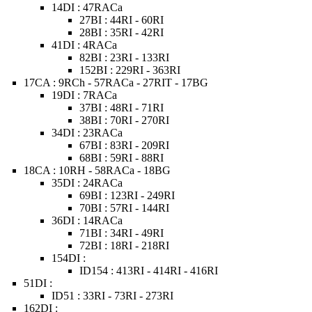
14DI : 47RACa
27BI : 44RI - 60RI
28BI : 35RI - 42RI
41DI : 4RACa
82BI : 23RI - 133RI
152BI : 229RI - 363RI
17CA : 9RCh - 57RACa - 27RIT - 17BG
19DI : 7RACa
37BI : 48RI - 71RI
38BI : 70RI - 270RI
34DI : 23RACa
67BI : 83RI - 209RI
68BI : 59RI - 88RI
18CA : 10RH - 58RACa - 18BG
35DI : 24RACa
69BI : 123RI - 249RI
70BI : 57RI - 144RI
36DI : 14RACa
71BI : 34RI - 49RI
72BI : 18RI - 218RI
154DI :
ID154 : 413RI - 414RI - 416RI
51DI :
ID51 : 33RI - 73RI - 273RI
162DI :