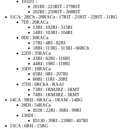
101DT :
201BI : 223RIT - 279RIT
202BI : 259RIT - 268RIT
11CA : 2RCh - 28RACa - 17RIT - 21RIT - 22RIT - 11BG
7DI : 26RACa
13BI : 102RI - 315RI
14BI : 103RI - 104RI
9DI : 30RACa
17BI : 4RI - 82RI
18BI : 113RI - 313RI - 66BCh
22DI : 35RACa
43BI : 62RI - 116RI
44BI : 19RI - 118RI
33DI : 18RACa
65BI : 9RI - 207RI
66BI : 11RI - 20RI
37DI : 6RChA - RAAf
73BI : 1RM2RZ - 1RMT
74BI : 1RM3RZ - 3RMT
14CA : 9RH - 6RACa - 1RAM - 14BG
28DI : 54RACa
ID28 : 22RI - 30RI - 99RI
130DI :
ID130 : 39RI - 239RI - 407RI
15CA : 6RH - 15BG