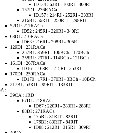
ID134 : 63RI - 100RI - 300RI
157DI : 236RACa
ID157 : 214RI - 252RI - 333RI
216BI : 56RIT - 250RIT - 298RIT
52DI : 217RACa
ID52 : 245RI - 320RI - 348RI
63DI : 216RACa
ID63 : 216RI - 298RI - 305RI
129DI : 231RACa
257BI : 359RI - 106BCh - 120BCh
258BI : 297RI - 114BCh - 121BCh
161DI : 267RACa
ID161 : 163RI - 215RI - 253RI
170DI : 259RACa
ID170 : 17RI - 370RI - 3BCh - 10BCh
217BI : 53RIT - 99RIT - 133RIT
8A :
39CA : 1RD
67DI : 218RACa
ID67 : 220RI - 283RI - 288RI
88DI : 271RACa
175BI : 81RIT - 82RIT
176BI : 83RIT - 84RIT
ID88 : 212RI - 315RI - 369RI
40CA :