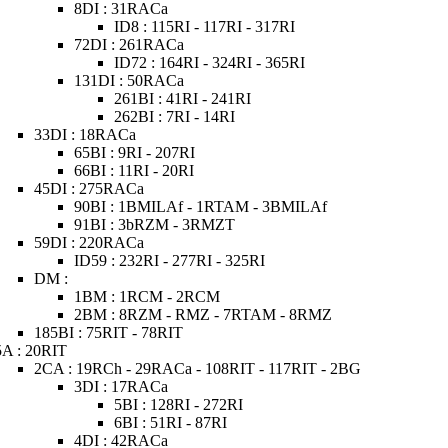
8DI : 31RACa
ID8 : 115RI - 117RI - 317RI
72DI : 261RACa
ID72 : 164RI - 324RI - 365RI
131DI : 50RACa
261BI : 41RI - 241RI
262BI : 7RI - 14RI
33DI : 18RACa
65BI : 9RI - 207RI
66BI : 11RI - 20RI
45DI : 275RACa
90BI : 1BMILAf - 1RTAM - 3BMILAf
91BI : 3bRZM - 3RMZT
59DI : 220RACa
ID59 : 232RI - 277RI - 325RI
DM :
1BM : 1RCM - 2RCM
2BM : 8RZM - RMZ - 7RTAM - 8RMZ
185BI : 75RIT - 78RIT
5A : 20RIT
2CA : 19RCh - 29RACa - 108RIT - 117RIT - 2BG
3DI : 17RACa
5BI : 128RI - 272RI
6BI : 51RI - 87RI
4DI : 42RACa