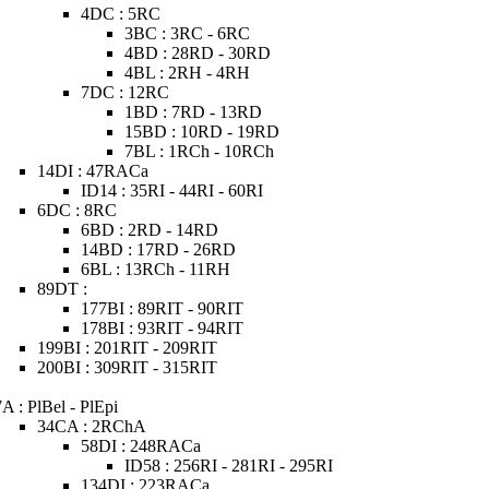
4DC : 5RC
3BC : 3RC - 6RC
4BD : 28RD - 30RD
4BL : 2RH - 4RH
7DC : 12RC
1BD : 7RD - 13RD
15BD : 10RD - 19RD
7BL : 1RCh - 10RCh
14DI : 47RACa
ID14 : 35RI - 44RI - 60RI
6DC : 8RC
6BD : 2RD - 14RD
14BD : 17RD - 26RD
6BL : 13RCh - 11RH
89DT :
177BI : 89RIT - 90RIT
178BI : 93RIT - 94RIT
199BI : 201RIT - 209RIT
200BI : 309RIT - 315RIT
7A : PlBel - PlEpi
34CA : 2RChA
58DI : 248RACa
ID58 : 256RI - 281RI - 295RI
134DI : 223RACa