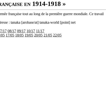
rançaise en 1914-1918 »
armée française tout au long de la première guerre mondiale. Ce travail
resse : tanaka [arobase/at] tanaka-world [point] net
7/17
08/17
09/17
10/17
11/17
/05
17/05
18/05
19/05
20/05
21/05
22/05