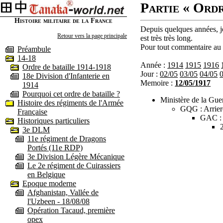
Partie « Ordr
Histoire militaire de la France
Depuis quelques années, je
Retour vers la page principale
est très très long.
Pour tout commentaire au s
Préambule
14-18
Année :
1914
1915
1916
Ordre de bataille 1914-1918
Jour :
02/05
03/05
04/05
18e Division d'Infanterie en
Memoire :
12/05/1917
1914
Pourquoi cet ordre de bataille ?
Ministère de la Guer
Histoire des régiments de l'Armée
GQG : Arrier
Française
GAC :
Historiques particuliers
3e DLM
11e régiment de Dragons
Portés (11e RDP)
3e Division Légère Mécanique
Le 2e régiment de Cuirassiers
en Belgique
Epoque moderne
Afghanistan, Vallée de
l'Uzbeen - 18/08/08
Opération Tacaud, première
opex