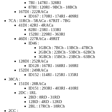
7BI : 147RI - 328RI
87BI : 120RI - 9BCh - 18BCh
167DI : 222RACa
ID167 : 170RI - 174RI - 409RI
7CA : 11RCh - 5RACa - 67RIT - 7BG
41DI : 42RI - 4RACa
82BI : 23RI - 133RI
152BI : 229RI - 363RI
46DI : 227RACa - 49RIT
ID46 :
1GBCh : 7BCh - 13BCh - 47BCh
2GBCh : 22BCh - 53BCh - 62BCh
3GBCh : 15BCh - 23BCh - 63BCh
128DI : 252RACa
ID128 : 167RI - 168RI - 169RI
152DI : 249RACa
ID152 : 114RI - 125RI - 135RI
38CA :
151DI : 28RACa
ID151 : 293RI - 403RI - 410RI
2DC : 1RL
2BD : 8RD - 31RD
12BD : 4RD - 12RD
2BL : 17RCh - 18RCh
2CC :