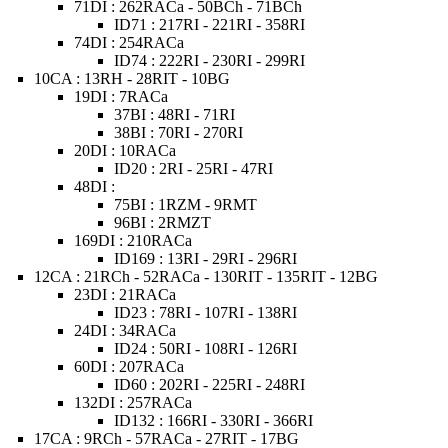
71DI : 262RACa - 50BCh - 71BCh
ID71 : 217RI - 221RI - 358RI
74DI : 254RACa
ID74 : 222RI - 230RI - 299RI
10CA : 13RH - 28RIT - 10BG
19DI : 7RACa
37BI : 48RI - 71RI
38BI : 70RI - 270RI
20DI : 10RACa
ID20 : 2RI - 25RI - 47RI
48DI :
75BI : 1RZM - 9RMT
96BI : 2RMZT
169DI : 210RACa
ID169 : 13RI - 29RI - 296RI
12CA : 21RCh - 52RACa - 130RIT - 135RIT - 12BG
23DI : 21RACa
ID23 : 78RI - 107RI - 138RI
24DI : 34RACa
ID24 : 50RI - 108RI - 126RI
60DI : 207RACa
ID60 : 202RI - 225RI - 248RI
132DI : 257RACa
ID132 : 166RI - 330RI - 366RI
17CA : 9RCh - 57RACa - 27RIT - 17BG