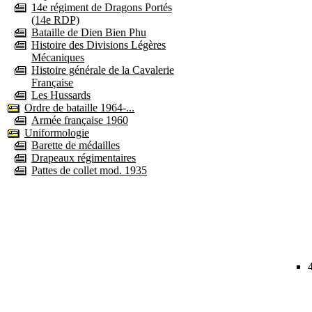
14e régiment de Dragons Portés
(14e RDP)
Bataille de Dien Bien Phu
Histoire des Divisions Légères
Mécaniques
Histoire générale de la Cavalerie
Française
Les Hussards
Ordre de bataille 1964-...
Armée française 1960
Uniformologie
Barette de médailles
Drapeaux régimentaires
Pattes de collet mod. 1935