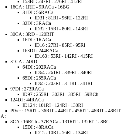
153BI : 247RI - 276RI - 412RI
16CA : 1RH - 9RACa - 16BG
31DI : 56RACa
ID31 : 81RI - 96RI - 122RI
32DI : 3RACa
ID32 : 15RI - 80RI - 143RI
30CA : 3RD - 120RIT
16DI : 1RACa
ID16 : 27RI - 85RI - 95RI
163DI : 244RACa
ID163 : 53RI - 142RI - 415RI
31CA : 24RD
64DI : 202RACa
ID64 : 261RI - 339RI - 340RI
65DI : 255RACa
ID65 : 203RI - 311RI - 341RI
97DI : 273RACa
ID97 : 255RI - 303RI - 335RI - 59BCh
124DI : 44RACa
ID124 : 101RI - 124RI - 130RI
PlVer : 15RIT - 36RIT - 44RIT - 45RIT - 46RIT - 48RIT
4A :
8CA : 16RCh - 37RACa - 131RIT - 132RIT - 8BG
15DI : 48RACa
ID15 : 10RI - 56RI - 134RI