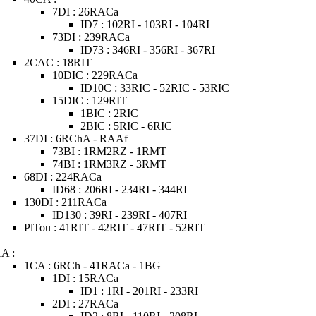
7DI : 26RACa
ID7 : 102RI - 103RI - 104RI
73DI : 239RACa
ID73 : 346RI - 356RI - 367RI
2CAC : 18RIT
10DIC : 229RACa
ID10C : 33RIC - 52RIC - 53RIC
15DIC : 129RIT
1BIC : 2RIC
2BIC : 5RIC - 6RIC
37DI : 6RChA - RAAf
73BI : 1RM2RZ - 1RMT
74BI : 1RM3RZ - 3RMT
68DI : 224RACa
ID68 : 206RI - 234RI - 344RI
130DI : 211RACa
ID130 : 39RI - 239RI - 407RI
PlTou : 41RIT - 42RIT - 47RIT - 52RIT
1A :
1CA : 6RCh - 41RACa - 1BG
1DI : 15RACa
ID1 : 1RI - 201RI - 233RI
2DI : 27RACa