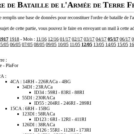
e de Bataille de l'Armée de Terre F
 remplis une base de données pour reconstituer l'ordre de bataille de l'
ujet de cette partie, vous pouvez le faire en envoyant un mail à cette ad
1917
1918
- Mois :
11/16
12/16
01/17
02/17
03/17
04/17
05/17
06/17
0
05/05
06/05
07/05
08/05
09/05
10/05
11/05
12/05
13/05
14/05
15/05
16
re :
e - PlaFor
2A :
4CA : 14RH - 226RACa - 4BG
34DI : 23RACa
ID34 : 59RI - 83RI - 88RI
55DI : 230RACa
ID55 : 204RI - 246RI - 289RI
15CA : 6RH - 15BG
123DI : 58RACa
ID123 : 6RI - 12RI - 411RI
126DI : 38RACa
ID126 : 55RI - 112RI - 173RI