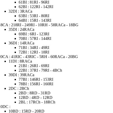
61BI : 81RI - 96RI
62BI : 122RI - 142RI
32DI : 3RACa
63BI : 53RI - 80RI
64BI : 15RI - 143RI
18CA : 218RI - 249RI - 10RH - 58RACa - 18BG
35DI : 24RACa
69BI : 6RI - 123RI
70BI : 57RI - 144RI
36DI : 14RACa
71BI : 34RI - 49RI
72BI : 12RI - 18RI
20CA : 41RIC - 43RIC - 5RH - 60RACa - 20BG
11DI : 8RACa
21BI : 26RI - 69RI
22BI : 37RI - 79RI - 4BCh
39DI : 39RACa
77BI : 146RI - 153RI
78BI : 156RI - 160RI
2DC : 2BCh
2BD : 8RD - 31RD
12BD : 4RD - 12RD
2BL : 17RCh - 18RCh
10DC :
10BD : 15RD - 20RD