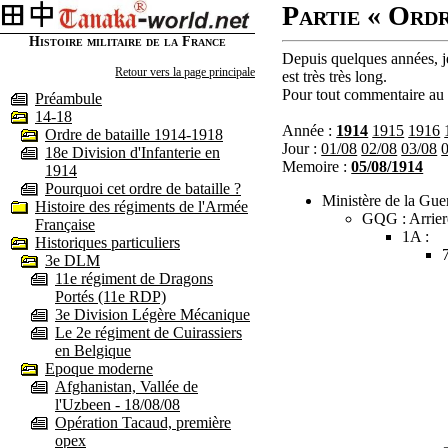
Partie « Ordr
Histoire militaire de la France
Depuis quelques années, je
Retour vers la page principale
est très très long.
Pour tout commentaire au s
Préambule
14-18
Année :
1914
1915
1916
Ordre de bataille 1914-1918
Jour :
01/08
02/08
03/08
18e Division d'Infanterie en
Memoire :
05/08/1914
1914
Pourquoi cet ordre de bataille ?
Ministère de la Guer
Histoire des régiments de l'Armée
GQG : Arrier
Française
1A :
Historiques particuliers
3e DLM
11e régiment de Dragons
Portés (11e RDP)
3e Division Légère Mécanique
Le 2e régiment de Cuirassiers
en Belgique
Epoque moderne
Afghanistan, Vallée de
l'Uzbeen - 18/08/08
Opération Tacaud, première
opex