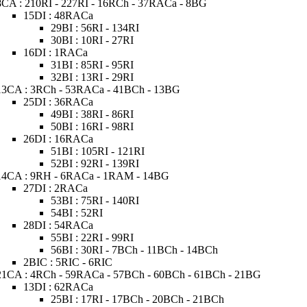
8CA : 210RI - 227RI - 16RCh - 37RACa - 8BG
15DI : 48RACa
29BI : 56RI - 134RI
30BI : 10RI - 27RI
16DI : 1RACa
31BI : 85RI - 95RI
32BI : 13RI - 29RI
13CA : 3RCh - 53RACa - 41BCh - 13BG
25DI : 36RACa
49BI : 38RI - 86RI
50BI : 16RI - 98RI
26DI : 16RACa
51BI : 105RI - 121RI
52BI : 92RI - 139RI
14CA : 9RH - 6RACa - 1RAM - 14BG
27DI : 2RACa
53BI : 75RI - 140RI
54BI : 52RI
28DI : 54RACa
55BI : 22RI - 99RI
56BI : 30RI - 7BCh - 11BCh - 14BCh
2BIC : 5RIC - 6RIC
21CA : 4RCh - 59RACa - 57BCh - 60BCh - 61BCh - 21BG
13DI : 62RACa
25BI : 17RI - 17BCh - 20BCh - 21BCh