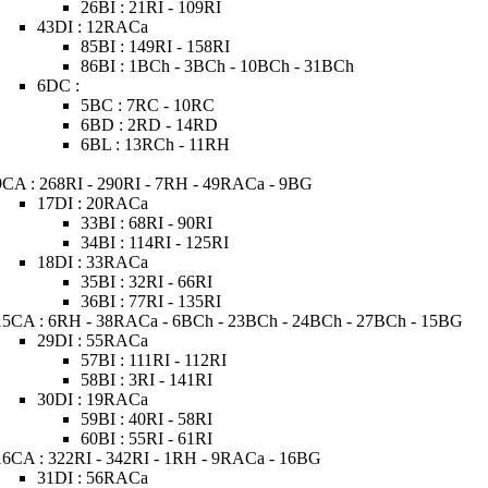
26BI : 21RI - 109RI
43DI : 12RACa
85BI : 149RI - 158RI
86BI : 1BCh - 3BCh - 10BCh - 31BCh
6DC :
5BC : 7RC - 10RC
6BD : 2RD - 14RD
6BL : 13RCh - 11RH
9CA : 268RI - 290RI - 7RH - 49RACa - 9BG
17DI : 20RACa
33BI : 68RI - 90RI
34BI : 114RI - 125RI
18DI : 33RACa
35BI : 32RI - 66RI
36BI : 77RI - 135RI
15CA : 6RH - 38RACa - 6BCh - 23BCh - 24BCh - 27BCh - 15BG
29DI : 55RACa
57BI : 111RI - 112RI
58BI : 3RI - 141RI
30DI : 19RACa
59BI : 40RI - 58RI
60BI : 55RI - 61RI
16CA : 322RI - 342RI - 1RH - 9RACa - 16BG
31DI : 56RACa