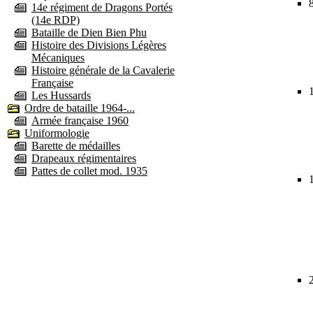
14e régiment de Dragons Portés
(14e RDP)
Bataille de Dien Bien Phu
Histoire des Divisions Légères
Mécaniques
Histoire générale de la Cavalerie
Française
Les Hussards
Ordre de bataille 1964-...
Armée française 1960
Uniformologie
Barette de médailles
Drapeaux régimentaires
Pattes de collet mod. 1935