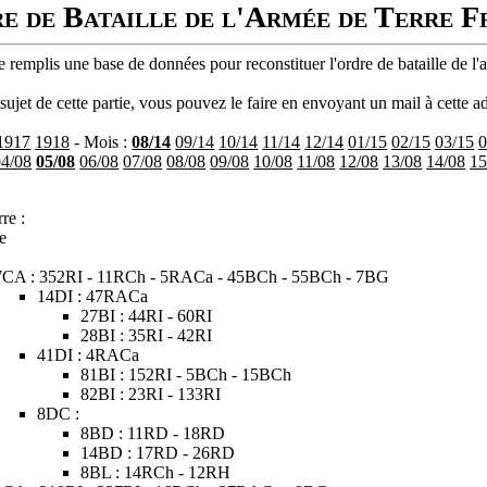
e de Bataille de l'Armée de Terre F
 remplis une base de données pour reconstituer l'ordre de bataille de l'
ujet de cette partie, vous pouvez le faire en envoyant un mail à cette ad
1917
1918
- Mois :
08/14
09/14
10/14
11/14
12/14
01/15
02/15
03/15
0
04/08
05/08
06/08
07/08
08/08
09/08
10/08
11/08
12/08
13/08
14/08
15
re :
e
7CA : 352RI - 11RCh - 5RACa - 45BCh - 55BCh - 7BG
14DI : 47RACa
27BI : 44RI - 60RI
28BI : 35RI - 42RI
41DI : 4RACa
81BI : 152RI - 5BCh - 15BCh
82BI : 23RI - 133RI
8DC :
8BD : 11RD - 18RD
14BD : 17RD - 26RD
8BL : 14RCh - 12RH