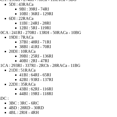
5DI : 43RACa
9BI : 39RI - 74RI
10BI : 36RI - 129RI
6DI : 22RACa
11BI : 24RI - 28RI
12BI : 5RI - 119RI
10CA : 241RI - 270RI - 13RH - 50RACa - 10BG
19DI : 7RACa
37BI : 48RI - 71RI
38BI : 41RI - 70RI
20DI : 10RACa
39BI : 25RI - 136RI
40BI : 2RI - 47RI
11CA : 293RI - 337RI - 2RCh - 28RACa - 11BG
21DI : 51RACa
41BI : 64RI - 65RI
42BI : 93RI - 137RI
22DI : 35RACa
43BI : 62RI - 116RI
44BI : 19RI - 118RI
4DC :
3BC : 3RC - 6RC
4BD : 28RD - 30RD
4BL : 2RH - 4RH