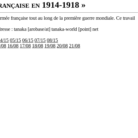
rançaise en 1914-1918 »
armée française tout au long de la première guerre mondiale. Ce travail
resse : tanaka [arobase/at] tanaka-world [point] net
4/15
05/15
06/15
07/15
08/15
/08
16/08
17/08
18/08
19/08
20/08
21/08