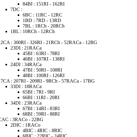
84BI : 151RI - 162RI
7DC :
6BC : 11RC - 12RC
1BD : 7RD - 13RD
7BL : 1RCh - 20RCh
1BL : 10RCh - 12RCh
12CA : 300RI - 326RI - 21RCh - 52RACa - 12BG
23DI : 21RACa
45BI : 63RI - 78RI
46BI : 107RI - 138RI
24DI : 34RACa
47BI : 50RI - 108RI
48BI : 100RI - 126RI
17CA : 207RI - 209RI - 9RCh - 57RACa - 17BG
33DI : 18RACa
65BI : 7RI - 9RI
66BI : 11RI - 20RI
34DI : 23RACa
67BI : 14RI - 83RI
68BI : 59RI - 88RI
CAC : 3RACo - 22BG
2DIC : 1RACo
4BIC : 4RIC - 8RIC
6BIC : 22RIC - 24RIC