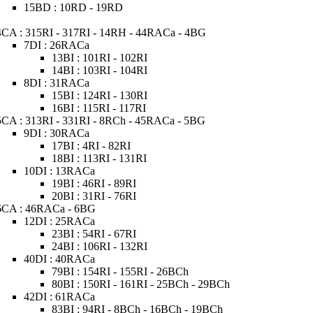
15BD : 10RD - 19RD
4CA : 315RI - 317RI - 14RH - 44RACa - 4BG
7DI : 26RACa
13BI : 101RI - 102RI
14BI : 103RI - 104RI
8DI : 31RACa
15BI : 124RI - 130RI
16BI : 115RI - 117RI
5CA : 313RI - 331RI - 8RCh - 45RACa - 5BG
9DI : 30RACa
17BI : 4RI - 82RI
18BI : 113RI - 131RI
10DI : 13RACa
19BI : 46RI - 89RI
20BI : 31RI - 76RI
6CA : 46RACa - 6BG
12DI : 25RACa
23BI : 54RI - 67RI
24BI : 106RI - 132RI
40DI : 40RACa
79BI : 154RI - 155RI - 26BCh
80BI : 150RI - 161RI - 25BCh - 29BCh
42DI : 61RACa
83BI : 94RI - 8BCh - 16BCh - 19BCh