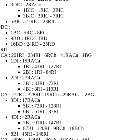
3DIC : 2RACo
1BIC : 1RIC - 2RIC
3BIC : 3RIC - 7RIC
5BIC : 21RIC - 23RIC
9DC :
1BC : 5RC - 8RC
9BD : 1RD - 3RD
16BD : 24RD - 25RD
0RIT
1CA : 201RI - 284RI - 6RCh - 41RACa - 1BG
1DI : 15RACa
1BI : 43RI - 127RI
2BI : 1RI - 84RI
2DI : 27RACa
3BI : 33RI - 73RI
4BI : 8RI - 110RI
2CA : 272RI - 328RI - 19RCh - 29RACa - 2BG
3DI : 17RACa
5BI : 72RI - 128RI
6BI : 51RI - 87RI
4DI : 42RACa
7BI : 91RI - 147RI
87BI : 120RI - 9BCh - 18BCh
8BI : 45RI - 148RI
3CA : 239RI - 274RI - 7RCh - 11RACa - 3BG