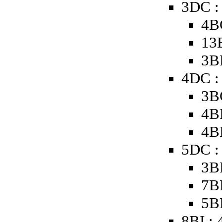
3DC :
4B
13
3B
4DC :
3B
4B
4B
5DC :
3B
7B
5B
8BI : 