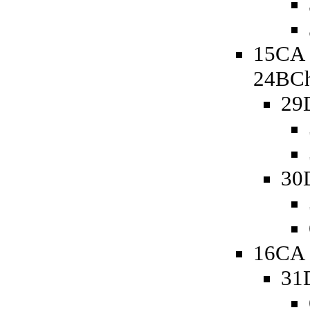
15CA 
24BCh
29
30
16CA 
31