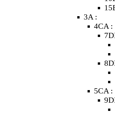
15
3A :
4CA :
7D
8D
5CA :
9D