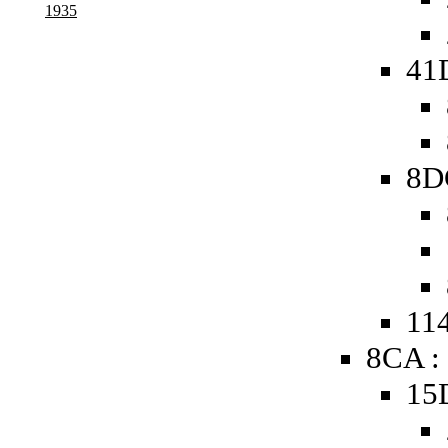
1935
41
8D
114
8CA :
15