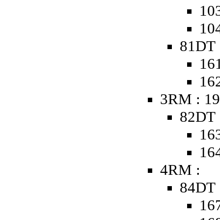
103
104
81DT 
161
162
3RM : 19
82DT 
163
164
4RM :
84DT 
167