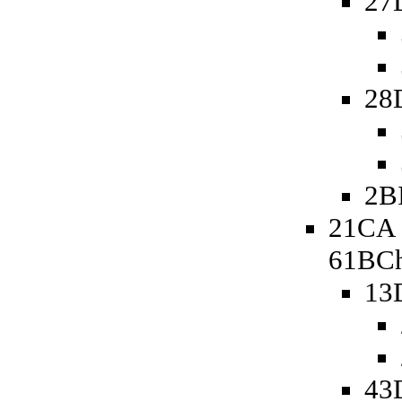
27
28
2B
21CA 
61BCh
13
43