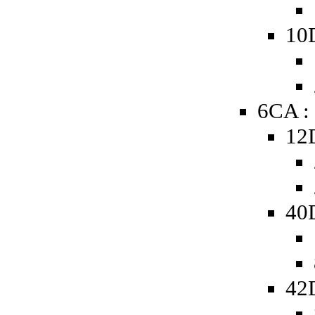
10
6CA :
12
40
42