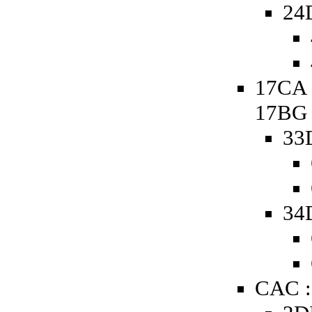
24
17CA 
17BG
33
34
CAC :