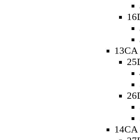
16
13CA 
25
26
14CA 