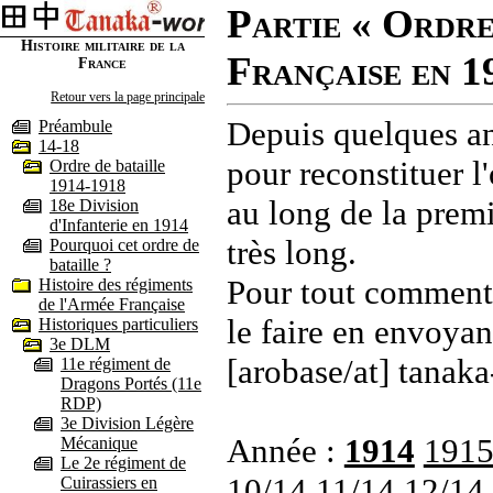
Partie « Ordre
Histoire militaire de la
Française en 1
France
Retour vers la page principale
Depuis quelques an
Préambule
14-18
pour reconstituer l'
Ordre de bataille
1914-1918
au long de la premi
18e Division
d'Infanterie en 1914
très long.
Pourquoi cet ordre de
bataille ?
Pour tout commenta
Histoire des régiments
de l'Armée Française
le faire en envoyan
Historiques particuliers
3e DLM
[arobase/at] tanaka
11e régiment de
Dragons Portés (11e
RDP)
3e Division Légère
Année :
1914
191
Mécanique
Le 2e régiment de
10/14
11/14
12/14
Cuirassiers en