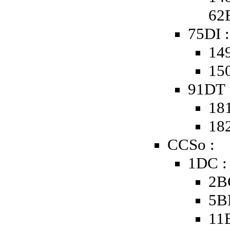
62
75DI :
149
150
91DT 
181
182
CCSo :
1DC :
2B
5B
11