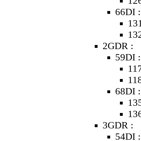
126
66DI :
131
132
2GDR :
59DI :
117
118
68DI :
135
136
3GDR :
54DI :