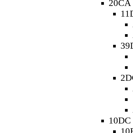
20CA 
11
39
2D
10DC 
10