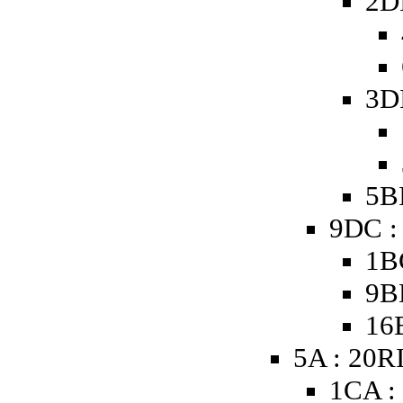
2D
3D
5B
9DC :
1B
9B
16
5A : 20R
1CA :