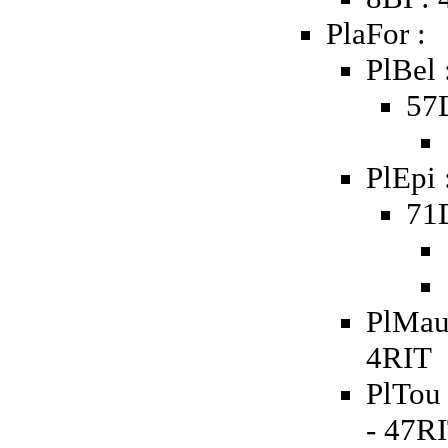
PlaFor :
PlBel 
57D
PlEpi 
71D
PlMau 
4RIT
PlTou 
- 47R