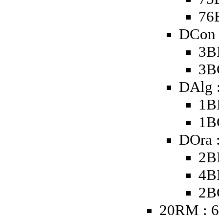
76
DCon 
3B
3B
DAlg 
1B
1B
DOra 
2B
4B
2B
20RM : 6