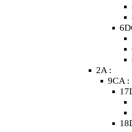
6D
2A :
9CA :
17
18