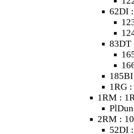
122
62DI :
123
124
83DT 
165
166
185BI
1RG :
1RM : 1
PlDun 
2RM : 1
52DI :