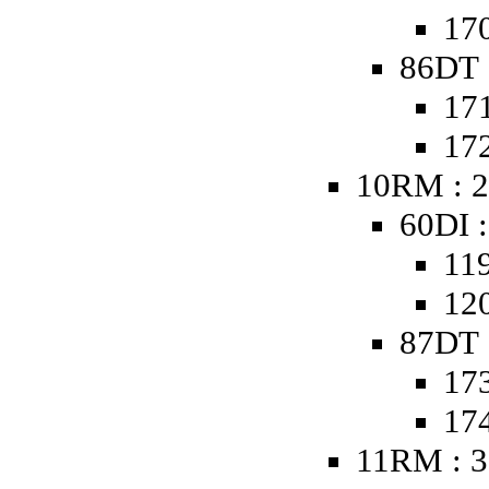
170
86DT 
171
172
10RM : 2
60DI :
119
120
87DT 
173
174
11RM : 3