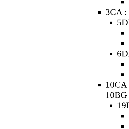
3CA :
5D
6D
10CA 
10BG
19