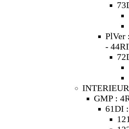
73D
PlVer 
- 44RI
72D
INTERIEUR
GMP : 4R
61DI :
121