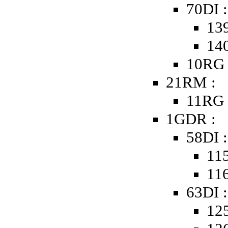
70DI :
139
140
10RG 
21RM :
11RG 
1GDR :
58DI :
115
116
63DI :
125