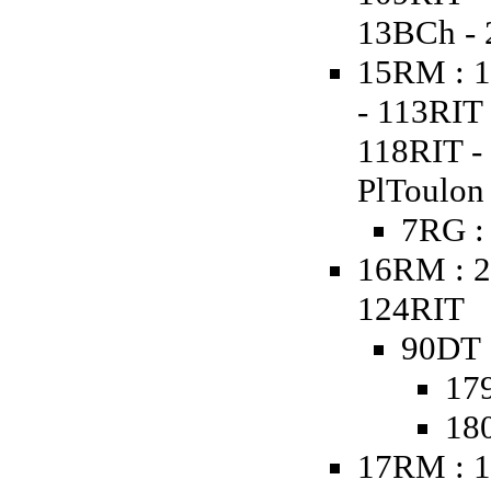
13BCh - 
15RM : 1
- 113RIT 
118RIT - 
PlToulon
7RG :
16RM : 2
124RIT
90DT 
17
18
17RM : 1