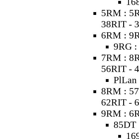
168
5RM : 5R
38RIT - 
6RM : 9R
9RG :
7RM : 8R
56RIT - 
PlLan
8RM : 57
62RIT - 
9RM : 6
85DT 
169