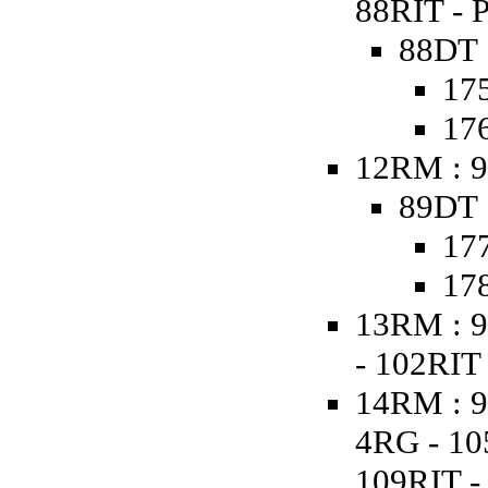
88RIT - 
88DT 
175
176
12RM : 9
89DT 
177
178
13RM : 9
- 102RIT
14RM : 9
4RG - 10
109RIT -