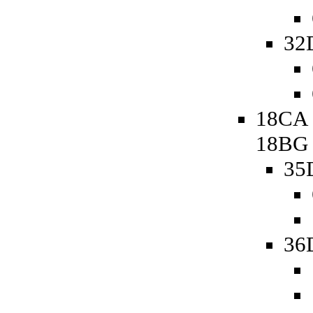
32
18CA 
18BG
35
36