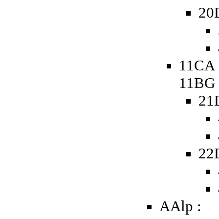
20
11CA 
11BG
21
22
AAlp :