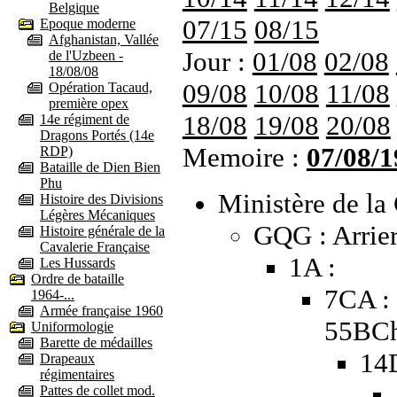
Belgique
07/15
08/15
Epoque moderne
Afghanistan, Vallée
Jour :
01/08
02/08
de l'Uzbeen -
18/08/08
09/08
10/08
11/08
Opération Tacaud,
première opex
18/08
19/08
20/08
14e régiment de
Dragons Portés (14e
Memoire :
07/08/1
RDP)
Bataille de Dien Bien
Phu
Ministère de la 
Histoire des Divisions
Légères Mécaniques
GQG : Arrie
Histoire générale de la
Cavalerie Française
1A :
Les Hussards
Ordre de bataille
7CA :
1964-...
Armée française 1960
55BCh
Uniformologie
Barette de médailles
14
Drapeaux
régimentaires
Pattes de collet mod.