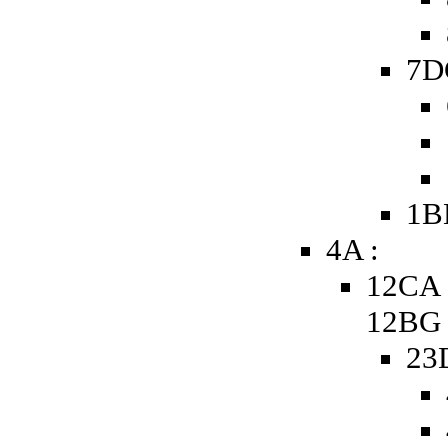
7D
1B
4A :
12CA 
12BG
23