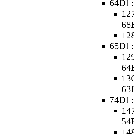
64DI :
127
68
128
65DI :
129
64
130
63
74DI :
147
54
148