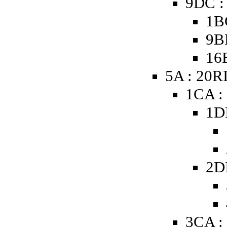
9DC :
1B
9B
16
5A : 20R
1CA :
1D
2D
3CA :