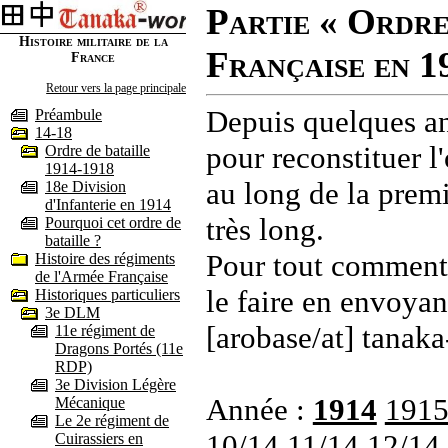
Partie « Ordre
Histoire militaire de la
Française en 1
France
Retour vers la page principale
Depuis quelques an
Préambule
14-18
pour reconstituer l'
Ordre de bataille
1914-1918
au long de la premi
18e Division
d'Infanterie en 1914
très long.
Pourquoi cet ordre de
bataille ?
Pour tout commenta
Histoire des régiments
de l'Armée Française
le faire en envoyan
Historiques particuliers
3e DLM
[arobase/at] tanaka
11e régiment de
Dragons Portés (11e
RDP)
3e Division Légère
Année :
1914
191
Mécanique
Le 2e régiment de
10/14
11/14
12/14
Cuirassiers en