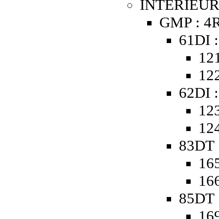
INTERIEUR
GMP : 4R
61DI :
121
122
62DI :
123
124
83DT 
165
166
85DT 
169