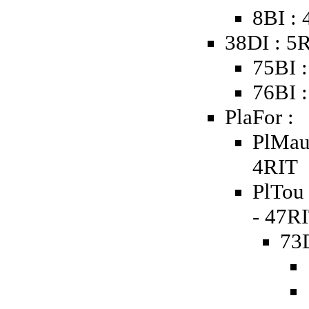
8BI : 
38DI : 5
75BI 
76BI 
PlaFor :
PlMau 
4RIT
PlTou 
- 47R
73D