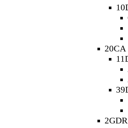
10
20CA 
11
39
2GDR 