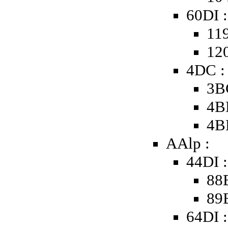
60DI :
119
120
4DC :
3B
4B
4B
AAlp :
44DI :
88B
89B
64DI :