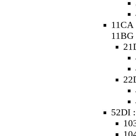
11CA 
11BG
21
22
52DI :
103
104