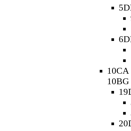
5D
6D
10CA 
10BG
19
20