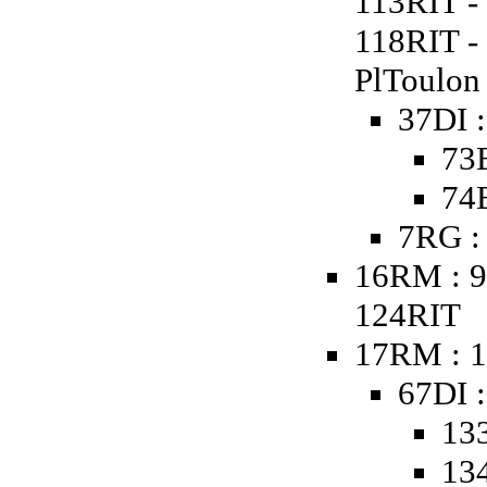
113RIT -
118RIT - 
PlToulon
37DI 
73
74
7RG :
16RM : 9
124RIT
17RM : 1
67DI :
133
134