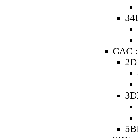
34
CAC :
2D
3D
5B