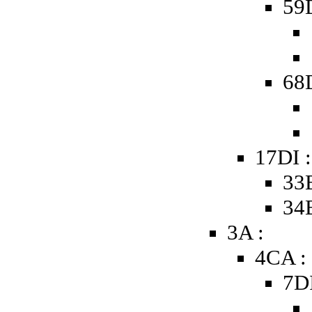
59D
68D
17DI 
33B
34B
3A :
4CA :
7D