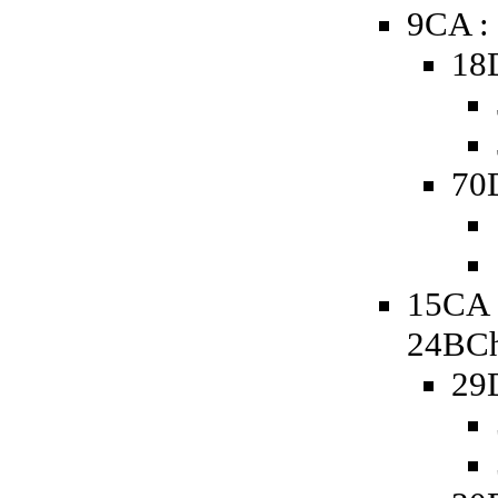
9CA :
18
70D
15CA 
24BCh
29