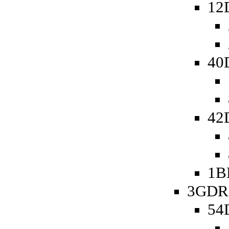
12
40
42
1B
3GDR 
54D