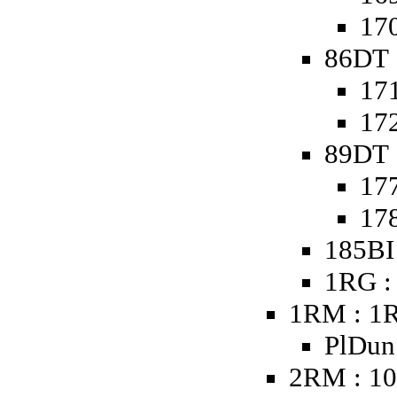
170
86DT 
171
172
89DT 
177
178
185BI
1RG :
1RM : 1
PlDun 
2RM : 1