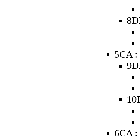
8D
5CA :
9D
10
6CA :