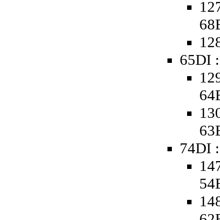
127
68
128
65DI :
129
64
130
63
74DI :
147
54
148
62