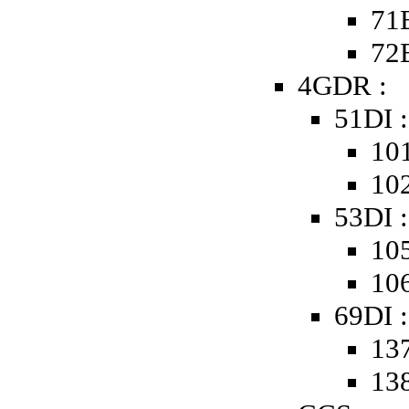
71B
72B
4GDR :
51DI :
101
102
53DI :
105
106
69DI :
137
138