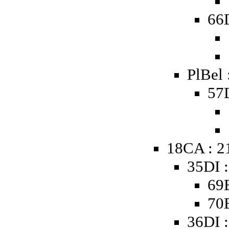
66D
PlBel 
57D
18CA : 2
35DI 
69B
70B
36DI 