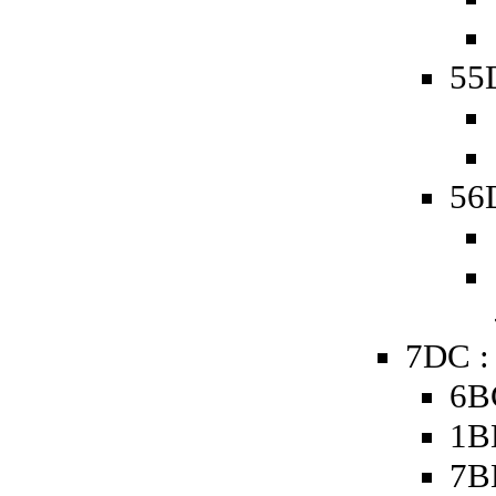
55D
56D
7DC :
6B
1B
7B