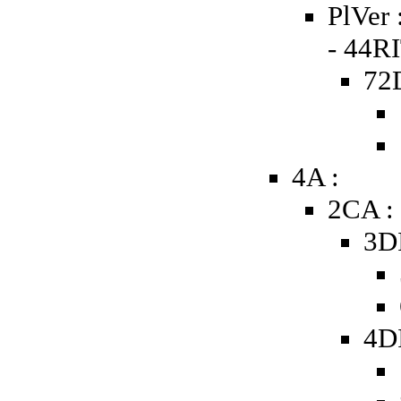
PlVer 
- 44RI
72D
4A :
2CA :
3D
4D