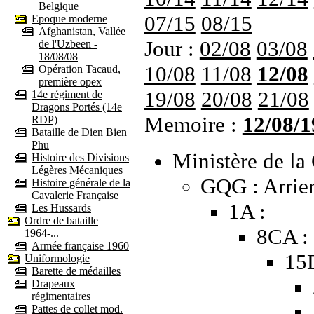
Belgique
07/15
08/15
Epoque moderne
Afghanistan, Vallée
Jour :
02/08
03/08
de l'Uzbeen -
18/08/08
10/08
11/08
12/08
Opération Tacaud,
première opex
19/08
20/08
21/08
14e régiment de
Dragons Portés (14e
Memoire :
12/08/1
RDP)
Bataille de Dien Bien
Phu
Ministère de la 
Histoire des Divisions
Légères Mécaniques
GQG : Arrie
Histoire générale de la
Cavalerie Française
1A :
Les Hussards
Ordre de bataille
8CA :
1964-...
Armée française 1960
15
Uniformologie
Barette de médailles
Drapeaux
régimentaires
Pattes de collet mod.