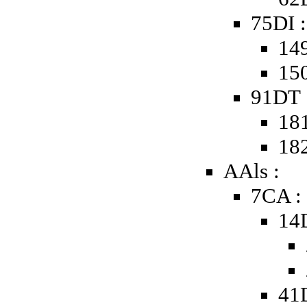
75DI :
149
150
91DT 
181
182
AAls :
7CA :
14
41