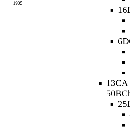
1935
16
6D
13CA 
50BCh
25