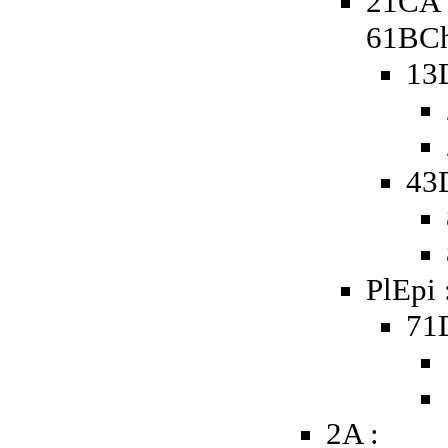
21CA 
61BCh
13
43
PlEpi 
71D
2A :