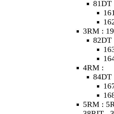
81DT 
161
162
3RM : 19
82DT 
163
164
4RM :
84DT 
167
168
5RM : 5R
38RIT - 