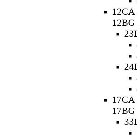
12CA 
12BG
23
24
17CA 
17BG
33