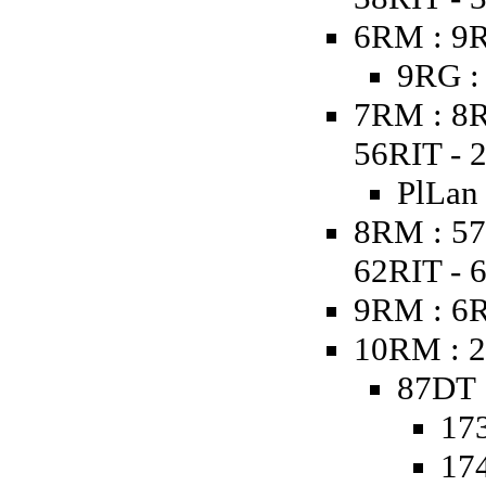
6RM : 9R
9RG :
7RM : 8R
56RIT - 
PlLan
8RM : 57
62RIT - 
9RM : 6
10RM : 2
87DT 
173
174