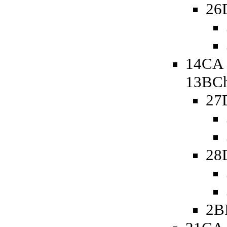
26
14CA 
13BCh
27
28
2B