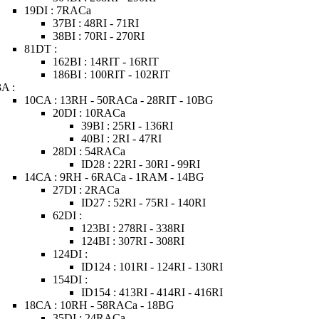
19DI : 7RACa
37BI : 48RI - 71RI
38BI : 70RI - 270RI
81DT :
162BI : 14RIT - 16RIT
186BI : 100RIT - 102RIT
3A :
10CA : 13RH - 50RACa - 28RIT - 10BG
20DI : 10RACa
39BI : 25RI - 136RI
40BI : 2RI - 47RI
28DI : 54RACa
ID28 : 22RI - 30RI - 99RI
14CA : 9RH - 6RACa - 1RAM - 14BG
27DI : 2RACa
ID27 : 52RI - 75RI - 140RI
62DI :
123BI : 278RI - 338RI
124BI : 307RI - 308RI
124DI :
ID124 : 101RI - 124RI - 130RI
154DI :
ID154 : 413RI - 414RI - 416RI
18CA : 10RH - 58RACa - 18BG
35DI : 24RACa