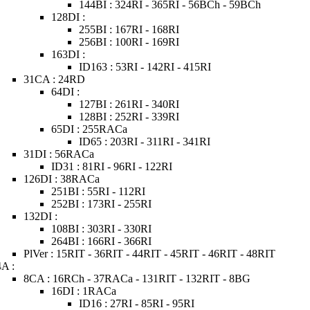
144BI : 324RI - 365RI - 56BCh - 59BCh
128DI :
255BI : 167RI - 168RI
256BI : 100RI - 169RI
163DI :
ID163 : 53RI - 142RI - 415RI
31CA : 24RD
64DI :
127BI : 261RI - 340RI
128BI : 252RI - 339RI
65DI : 255RACa
ID65 : 203RI - 311RI - 341RI
31DI : 56RACa
ID31 : 81RI - 96RI - 122RI
126DI : 38RACa
251BI : 55RI - 112RI
252BI : 173RI - 255RI
132DI :
108BI : 303RI - 330RI
264BI : 166RI - 366RI
PlVer : 15RIT - 36RIT - 44RIT - 45RIT - 46RIT - 48RIT
4A :
8CA : 16RCh - 37RACa - 131RIT - 132RIT - 8BG
16DI : 1RACa
ID16 : 27RI - 85RI - 95RI