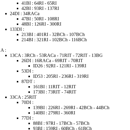
41BI : 64RI - 65RI
42BI : 93RI - 137RI
24DI : 34RACa
47BI : 50RI - 108RI
48BI : 126RI - 300RI
133DI :
213BI : 401RI - 32BCh - 107BCh
214BI : 321RI - 102BCh - 116BCh
1A :
13CA : 3RCh - 53RACa - 71RIT - 72RIT - 13BG
26DI : 16RACa - 69RIT - 70RIT
ID26 : 92RI - 121RI - 139RI
53DI :
ID53 : 205RI - 236RI - 319RI
87DT :
161BI : 11RIT - 12RIT
173BI : 73RIT - 74RIT
33CA : 25RIT
70DI :
139BI : 226RI - 269RI - 42BCh - 44BCh
140BI : 279RI - 360RI
77DI :
88BI : 97RI - 17BCh - 57BCh
93BI : 159RI - 60BCh - 61BCh