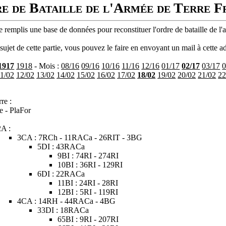
e de Bataille de l'Armée de Terre F
 remplis une base de données pour reconstituer l'ordre de bataille de l'
ujet de cette partie, vous pouvez le faire en envoyant un mail à cette ad
1917
1918
- Mois :
08/16
09/16
10/16
11/16
12/16
01/17
02/17
03/17
0
11/02
12/02
13/02
14/02
15/02
16/02
17/02
18/02
19/02
20/02
21/02
22
re :
e - PlaFor
2A :
3CA : 7RCh - 11RACa - 26RIT - 3BG
5DI : 43RACa
9BI : 74RI - 274RI
10BI : 36RI - 129RI
6DI : 22RACa
11BI : 24RI - 28RI
12BI : 5RI - 119RI
4CA : 14RH - 44RACa - 4BG
33DI : 18RACa
65BI : 9RI - 207RI