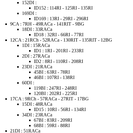
152DI :
ID152 : 114RI - 125RI - 135RI
169DI :
ID169 : 13RI - 29RI - 296RI
9CA : 7RH - 49RACa - 141RIT - 9BG
18DI : 33RACa
ID18 : 32RI - 66RI - 77RI
12CA : 21RCh - 52RACa - 130RIT - 135RIT - 12BG
1DI : 15RACa
ID1 : 1RI - 201RI - 233RI
2DI : 27RACa
ID2 : 8RI - 110RI - 208RI
23DI : 21RACa
45BI : 63RI - 78RI
46BI : 107RI - 138RI
60DI :
119BI : 247RI - 248RI
120BI : 202RI - 225RI
17CA : 9RCh - 57RACa - 27RIT - 17BG
15DI : 48RACa
ID15 : 10RI - 56RI - 134RI
34DI : 23RACa
67BI : 83RI - 209RI
68BI : 59RI - 88RI
21DI : 51RACa