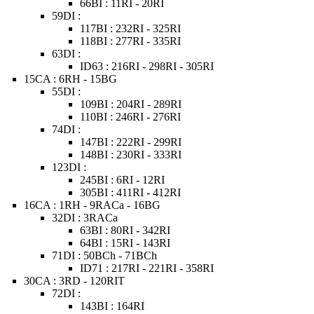
66BI : 11RI - 20RI
59DI :
117BI : 232RI - 325RI
118BI : 277RI - 335RI
63DI :
ID63 : 216RI - 298RI - 305RI
15CA : 6RH - 15BG
55DI :
109BI : 204RI - 289RI
110BI : 246RI - 276RI
74DI :
147BI : 222RI - 299RI
148BI : 230RI - 333RI
123DI :
245BI : 6RI - 12RI
305BI : 411RI - 412RI
16CA : 1RH - 9RACa - 16BG
32DI : 3RACa
63BI : 80RI - 342RI
64BI : 15RI - 143RI
71DI : 50BCh - 71BCh
ID71 : 217RI - 221RI - 358RI
30CA : 3RD - 120RIT
72DI :
143BI : 164RI