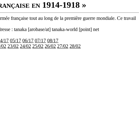
rançaise en 1914-1918 »
armée française tout au long de la première guerre mondiale. Ce travail
resse : tanaka [arobase/at] tanaka-world [point] net
4/17
05/17
06/17
07/17
08/17
/02
23/02
24/02
25/02
26/02
27/02
28/02