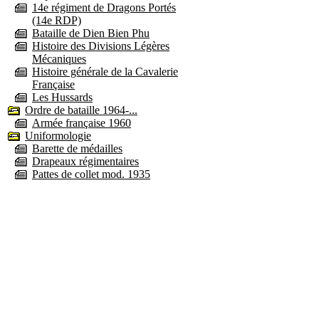
14e régiment de Dragons Portés
(14e RDP)
Bataille de Dien Bien Phu
Histoire des Divisions Légères
Mécaniques
Histoire générale de la Cavalerie
Française
Les Hussards
Ordre de bataille 1964-...
Armée française 1960
Uniformologie
Barette de médailles
Drapeaux régimentaires
Pattes de collet mod. 1935