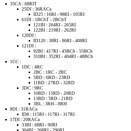
35CA : 68RIT
25DI : 36RACa
ID25 : 16RI - 98RI - 105RI
61DI : 1BChT - 2BChT
121BI : 264RI - 265RI
122BI : 219RI - 262RI
120DI :
ID120 : 38RI - 86RI - 408RI
121DI :
92BI : 417RI - 45BCh - 55BCh
310BI : 352RI - 404RI - 48BCh
1CC :
1DC : 4RC
2BC : 1RC - 2RC
5BD : 6RD - 23RD
11BD : 27RD - 32RD
3DC : 9RC
10BD : 15RD - 20RD
13BD : 5RD - 21RD
3BL : 3RH - 8RH
8DI : 31RACa
ID8 : 115RI - 117RI - 317RI
17DI : 20RACa
33BI : 68RI - 90RI
304BI : 268RI - 290RI