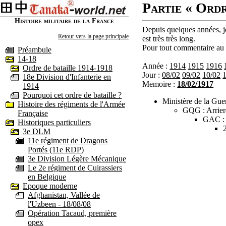
Partie « Ordr
Histoire militaire de la France
Depuis quelques années, je
Retour vers la page principale
est très très long.
Pour tout commentaire au s
Préambule
14-18
Année :
1914
1915
1916
Ordre de bataille 1914-1918
Jour :
08/02
09/02
10/02
18e Division d'Infanterie en
Memoire :
18/02/1917
1914
Pourquoi cet ordre de bataille ?
Ministère de la Guer
Histoire des régiments de l'Armée
GQG : Arrier
Française
GAC :
Historiques particuliers
3e DLM
11e régiment de Dragons
Portés (11e RDP)
3e Division Légère Mécanique
Le 2e régiment de Cuirassiers
en Belgique
Epoque moderne
Afghanistan, Vallée de
l'Uzbeen - 18/08/08
Opération Tacaud, première
opex