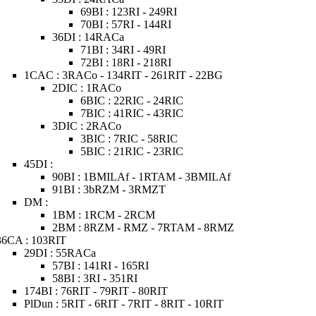
69BI : 123RI - 249RI
70BI : 57RI - 144RI
36DI : 14RACa
71BI : 34RI - 49RI
72BI : 18RI - 218RI
1CAC : 3RACo - 134RIT - 261RIT - 22BG
2DIC : 1RACo
6BIC : 22RIC - 24RIC
7BIC : 41RIC - 43RIC
3DIC : 2RACo
3BIC : 7RIC - 58RIC
5BIC : 21RIC - 23RIC
45DI :
90BI : 1BMILAf - 1RTAM - 3BMILAf
91BI : 3bRZM - 3RMZT
DM :
1BM : 1RCM - 2RCM
2BM : 8RZM - RMZ - 7RTAM - 8RMZ
36CA : 103RIT
29DI : 55RACa
57BI : 141RI - 165RI
58BI : 3RI - 351RI
174BI : 76RIT - 79RIT - 80RIT
PlDun : 5RIT - 6RIT - 7RIT - 8RIT - 10RIT