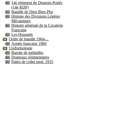
14e régiment de Dragons Portés
(14e RDP)
Bataille de Dien Bien Phu
Histoire des Divisions Légères
Mécaniques
Histoire générale de la Cavalerie
Française
Les Hussards
Ordre de bataille 1964-...
Armée française 1960
Uniformologie
Barette de médailles
Drapeaux régimentaires
Pattes de collet mod. 1935