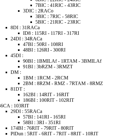
7BIC : 41RIC - 43RIC
3DIC : 2RACo
3BIC : 7RIC - 58RIC
5BIC : 21RIC - 23RIC
8DI : 31RACa
ID8 : 115RI - 117RI - 317RI
24DI : 34RACa
47BI : 50RI - 108RI
48BI : 126RI - 300RI
45DI :
90BI : 1BMILAf - 1RTAM - 3BMILAf
91BI : 3bRZM - 3RMZT
DM :
1BM : 1RCM - 2RCM
2BM : 8RZM - RMZ - 7RTAM - 8RMZ
81DT :
162BI : 14RIT - 16RIT
186BI : 100RIT - 102RIT
36CA : 103RIT
29DI : 55RACa
57BI : 141RI - 165RI
58BI : 3RI - 351RI
174BI : 76RIT - 79RIT - 80RIT
PlDun : 5RIT - 6RIT - 7RIT - 8RIT - 10RIT