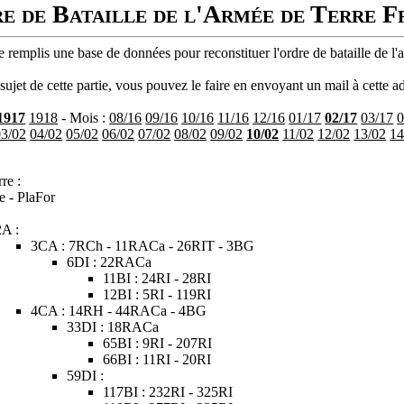
e de Bataille de l'Armée de Terre F
 remplis une base de données pour reconstituer l'ordre de bataille de l'
ujet de cette partie, vous pouvez le faire en envoyant un mail à cette ad
1917
1918
- Mois :
08/16
09/16
10/16
11/16
12/16
01/17
02/17
03/17
0
03/02
04/02
05/02
06/02
07/02
08/02
09/02
10/02
11/02
12/02
13/02
14
re :
e - PlaFor
2A :
3CA : 7RCh - 11RACa - 26RIT - 3BG
6DI : 22RACa
11BI : 24RI - 28RI
12BI : 5RI - 119RI
4CA : 14RH - 44RACa - 4BG
33DI : 18RACa
65BI : 9RI - 207RI
66BI : 11RI - 20RI
59DI :
117BI : 232RI - 325RI