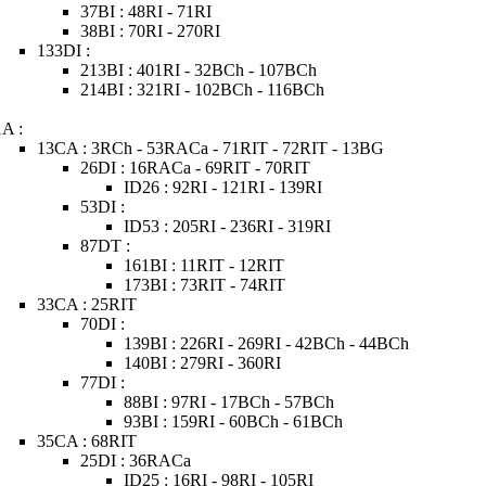
37BI : 48RI - 71RI
38BI : 70RI - 270RI
133DI :
213BI : 401RI - 32BCh - 107BCh
214BI : 321RI - 102BCh - 116BCh
1A :
13CA : 3RCh - 53RACa - 71RIT - 72RIT - 13BG
26DI : 16RACa - 69RIT - 70RIT
ID26 : 92RI - 121RI - 139RI
53DI :
ID53 : 205RI - 236RI - 319RI
87DT :
161BI : 11RIT - 12RIT
173BI : 73RIT - 74RIT
33CA : 25RIT
70DI :
139BI : 226RI - 269RI - 42BCh - 44BCh
140BI : 279RI - 360RI
77DI :
88BI : 97RI - 17BCh - 57BCh
93BI : 159RI - 60BCh - 61BCh
35CA : 68RIT
25DI : 36RACa
ID25 : 16RI - 98RI - 105RI