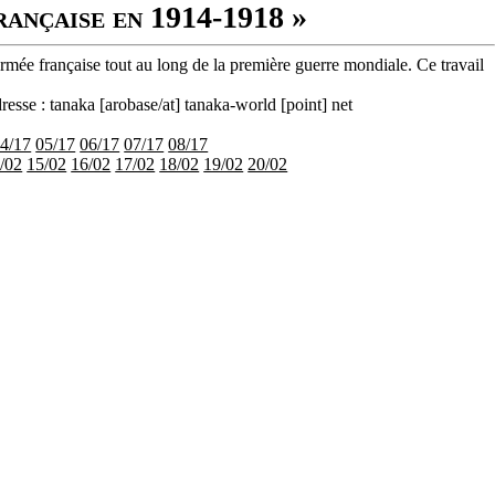
rançaise en 1914-1918 »
armée française tout au long de la première guerre mondiale. Ce travail
resse : tanaka [arobase/at] tanaka-world [point] net
4/17
05/17
06/17
07/17
08/17
/02
15/02
16/02
17/02
18/02
19/02
20/02