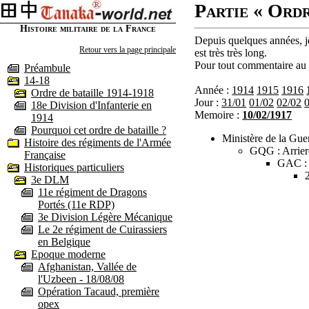
Partie « Ordr
Histoire militaire de la France
Depuis quelques années, je
Retour vers la page principale
est très très long.
Pour tout commentaire au s
Préambule
14-18
Année :
1914
1915
1916
Ordre de bataille 1914-1918
Jour :
31/01
01/02
02/02
18e Division d'Infanterie en
Memoire :
10/02/1917
1914
Pourquoi cet ordre de bataille ?
Ministère de la Guer
Histoire des régiments de l'Armée
GQG : Arrier
Française
GAC :
Historiques particuliers
3e DLM
11e régiment de Dragons
Portés (11e RDP)
3e Division Légère Mécanique
Le 2e régiment de Cuirassiers
en Belgique
Epoque moderne
Afghanistan, Vallée de
l'Uzbeen - 18/08/08
Opération Tacaud, première
opex