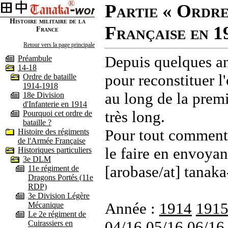
Partie « Ordre
Histoire militaire de la
Française en 1
France
Retour vers la page principale
Depuis quelques an
Préambule
14-18
pour reconstituer l'
Ordre de bataille
1914-1918
au long de la premi
18e Division
d'Infanterie en 1914
très long.
Pourquoi cet ordre de
bataille ?
Pour tout commenta
Histoire des régiments
de l'Armée Française
le faire en envoyan
Historiques particuliers
3e DLM
[arobase/at] tanaka
11e régiment de
Dragons Portés (11e
RDP)
3e Division Légère
Année :
1914
191
Mécanique
Le 2e régiment de
04/16
05/16
06/16
Cuirassiers en