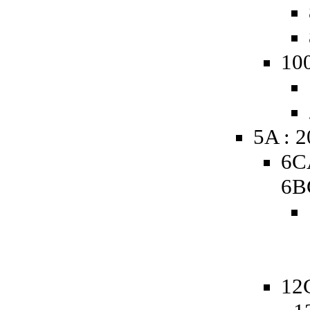
10
5A : 
6C
6B
12