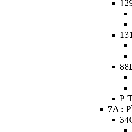
129
131
88
PlT
7A : P
34