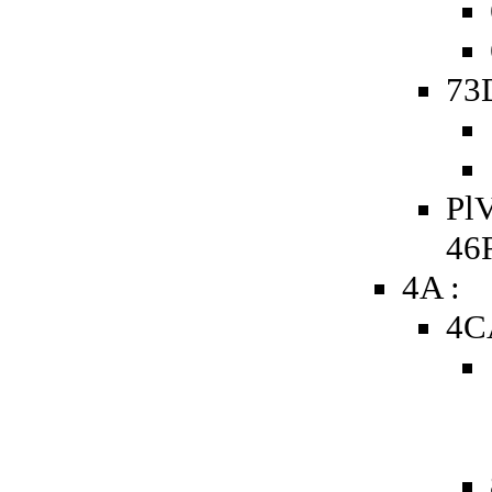
73D
PlV
46
4A :
4C