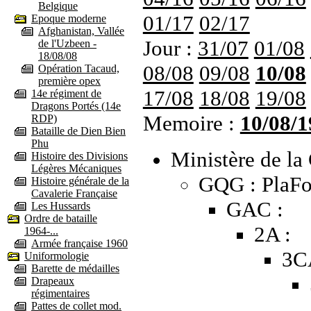
Belgique
01/17
02/17
Epoque moderne
Afghanistan, Vallée
Jour :
31/07
01/08
de l'Uzbeen -
18/08/08
08/08
09/08
10/08
Opération Tacaud,
première opex
17/08
18/08
19/08
14e régiment de
Dragons Portés (14e
Memoire :
10/08/1
RDP)
Bataille de Dien Bien
Phu
Ministère de la 
Histoire des Divisions
Légères Mécaniques
GQG : PlaFo
Histoire générale de la
Cavalerie Française
GAC :
Les Hussards
Ordre de bataille
2A :
1964-...
Armée française 1960
3C
Uniformologie
Barette de médailles
Drapeaux
régimentaires
Pattes de collet mod.