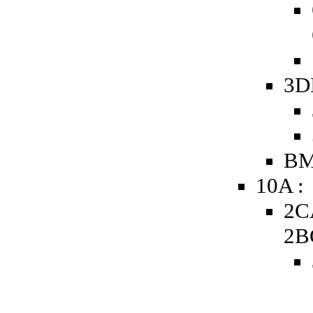
3D
BM
10A :
2C
2B