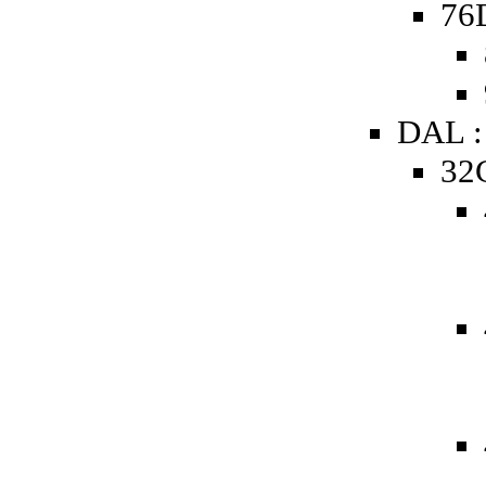
76D
DAL :
32