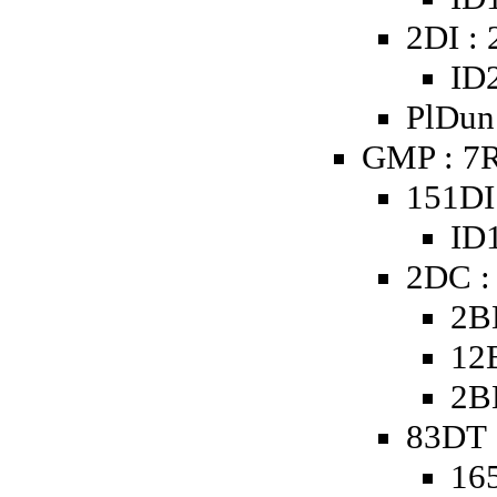
2DI :
ID2
PlDun 
GMP : 7R
151DI
ID1
2DC :
2B
12
2B
83DT 
16