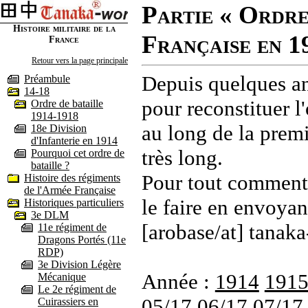
Partie « Ordre
Histoire militaire de la
Française en 1
France
Retour vers la page principale
Depuis quelques an
Préambule
14-18
pour reconstituer l'
Ordre de bataille
1914-1918
au long de la premi
18e Division
d'Infanterie en 1914
très long.
Pourquoi cet ordre de
bataille ?
Pour tout commenta
Histoire des régiments
de l'Armée Française
le faire en envoyan
Historiques particuliers
3e DLM
[arobase/at] tanaka
11e régiment de
Dragons Portés (11e
RDP)
3e Division Légère
Année :
1914
191
Mécanique
Le 2e régiment de
05/17
06/17
07/17
Cuirassiers en