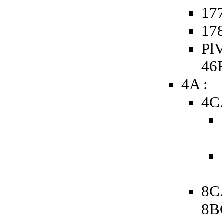
177
178
PlV
46
4A :
4C
8C
8B