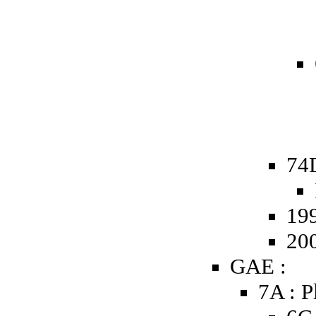
74
19
20
GAE :
7A : P