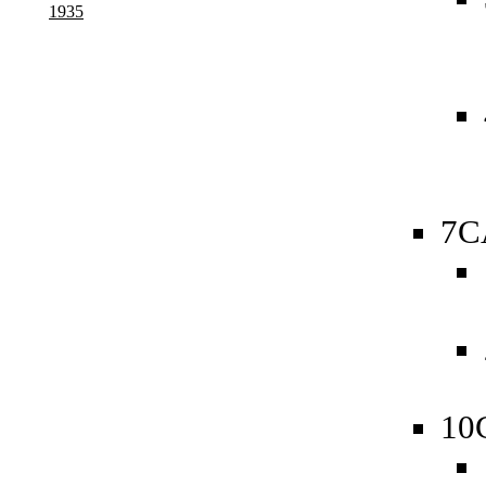
1935
7C
10