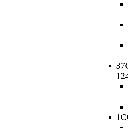
37C
12
1C