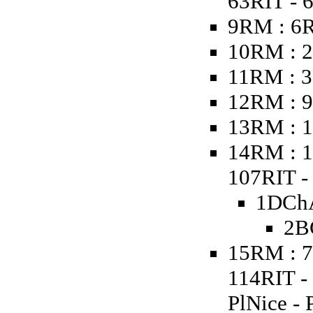
63RIT - 
9RM : 6
10RM : 2
11RM : 3
12RM : 9
13RM : 1
14RM : 1
107RIT - 
1DChA
2B
15RM : 7
114RIT -
PlNice - 