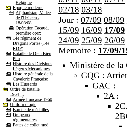
Belgique
02/18
03/18
Epoque moderne
Afghanistan, Vallée
Jour :
07/09
08/09
de l'Uzbeen -
18/08/08
15/09
16/09
17/09
Opération Tacaud,
première opex
24/09
25/09
26/09
14e régiment de
Dragons Portés (14e
Memoire :
17/09/1
RDP)
Bataille de Dien Bien
Phu
Ministère de la 
Histoire des Divisions
Légères Mécaniques
GQG : Arrier
Histoire générale de la
Cavalerie Française
GAC :
Les Hussards
Ordre de bataille
2A :
1964-...
Armée française 1960
2C
Uniformologie
Barette de médailles
2B
Drapeaux
régimentaires
Pattes de collet mod.