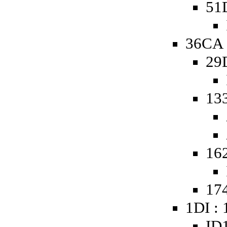
51
36CA 
29
13
16
174
1DI :
ID1