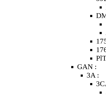
DM
175
176
PlT
GAN :
3A :
3C