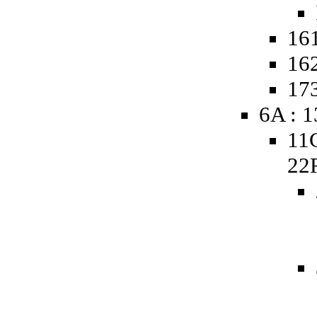
161
162
173
6A : 
11
22