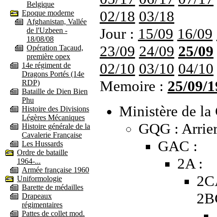
Belgique
02/18
03/18
Epoque moderne
Afghanistan, Vallée
Jour :
15/09
16/09
de l'Uzbeen -
18/08/08
23/09
24/09
25/09
Opération Tacaud,
première opex
02/10
03/10
04/10
14e régiment de
Dragons Portés (14e
Memoire :
25/09/1
RDP)
Bataille de Dien Bien
Phu
Ministère de la 
Histoire des Divisions
Légères Mécaniques
GQG : Arrier
Histoire générale de la
Cavalerie Française
GAC :
Les Hussards
Ordre de bataille
2A :
1964-...
Armée française 1960
2C
Uniformologie
Barette de médailles
2B
Drapeaux
régimentaires
Pattes de collet mod.