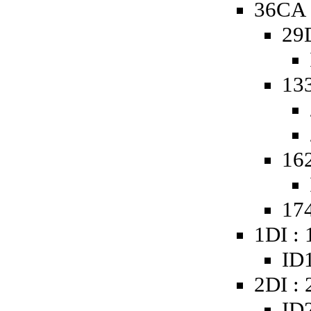
36CA 
29
13
16
174
1DI :
ID1
2DI :
ID2