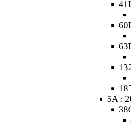
41
60
63
13
185
5A : 
38