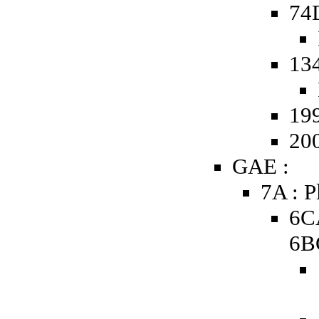
74
13
19
20
GAE :
7A : P
6C
6B