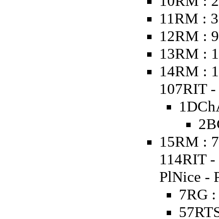
10RM : 2
11RM : 3
12RM : 9
13RM : 1
14RM : 1
107RIT - 
1DChA
2B
15RM : 7
114RIT -
PlNice - 
7RG :
57RTS