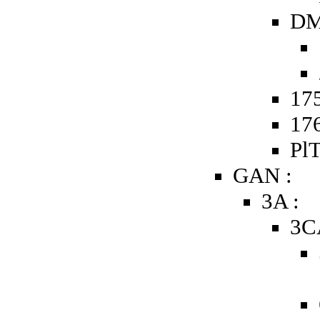
DM
175
176
PlT
GAN :
3A :
3C