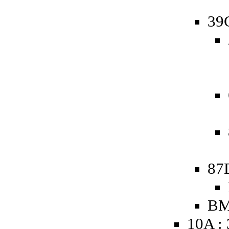
39
87
BM
10A :