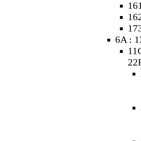
161
162
173
6A : 
11
22