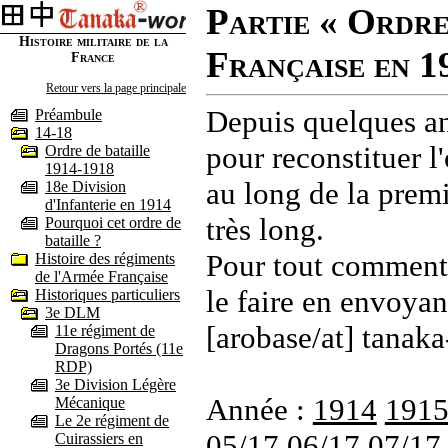
Partie « Ordre
Histoire militaire de la
Française en 1
France
Retour vers la page principale
Depuis quelques an
Préambule
14-18
pour reconstituer l'
Ordre de bataille
1914-1918
au long de la premi
18e Division
d'Infanterie en 1914
très long.
Pourquoi cet ordre de
bataille ?
Pour tout commenta
Histoire des régiments
de l'Armée Française
le faire en envoyan
Historiques particuliers
3e DLM
[arobase/at] tanaka
11e régiment de
Dragons Portés (11e
RDP)
3e Division Légère
Année :
1914
191
Mécanique
Le 2e régiment de
05/17
06/17
07/17
Cuirassiers en