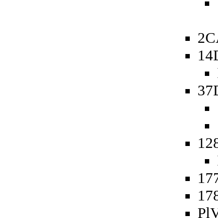
2C
14
37
12
177
178
PlV