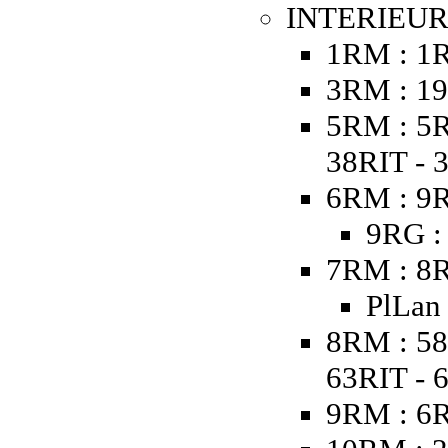
INTERIEUR
1RM : 1
3RM : 19
5RM : 5R
38RIT - 
6RM : 9R
9RG :
7RM : 8R
PlLan
8RM : 58
63RIT - 
9RM : 6