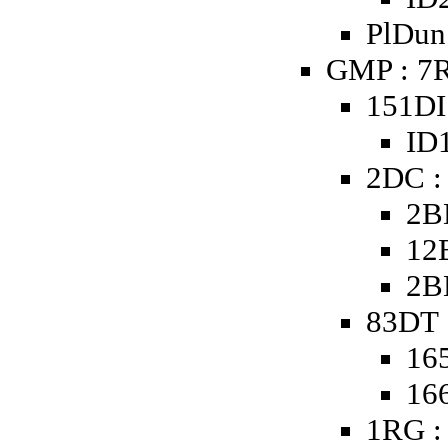
PlDun 
GMP : 7R
151DI
ID1
2DC :
2B
12
2B
83DT 
16
16
1RG :