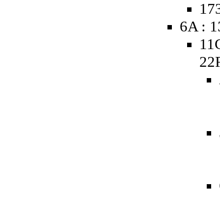
173
6A : 
11
22