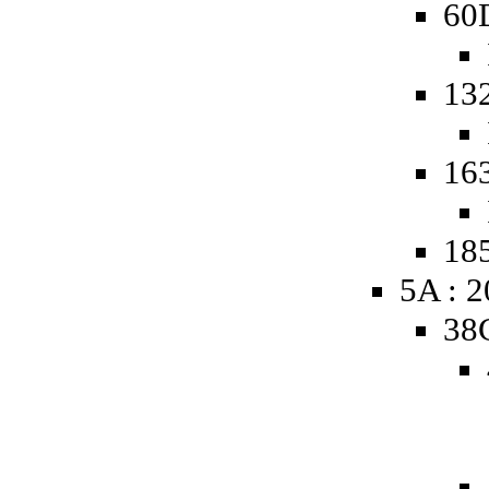
60
13
16
185
5A : 
38