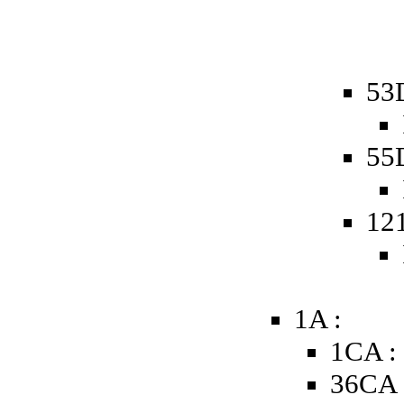
53
55
12
1A :
1CA :
36CA 