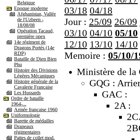
Belgique
03/18
04/18
Epoque moderne
Afghanistan, Vallée
Jour :
25/09
26/09
de l'Uzbeen -
18/08/08
03/10
04/10
05/10
Opération Tacaud,
première opex
12/10
13/10
14/10
14e régiment de
Dragons Portés (14e
Memoire :
05/10/1
RDP)
Bataille de Dien Bien
Phu
Ministère de la 
Histoire des Divisions
Légères Mécaniques
GQG : Arrier
Histoire générale de la
Cavalerie Française
GAC :
Les Hussards
Ordre de bataille
2A :
1964-...
Armée française 1960
2C
Uniformologie
Barette de médailles
2B
Drapeaux
régimentaires
Pattes de collet mod.