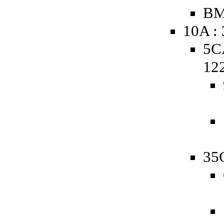
BM
10A :
5C
12
35