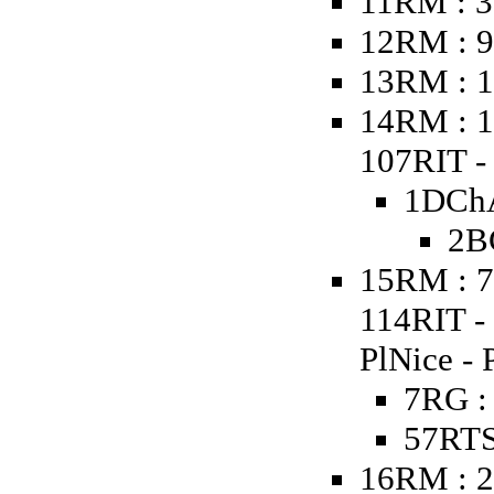
11RM : 3
12RM : 9
13RM : 1
14RM : 1
107RIT - 
1DChA
2B
15RM : 7
114RIT -
PlNice - 
7RG :
57RTS
16RM : 2