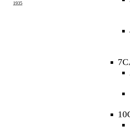
1935
7C
10