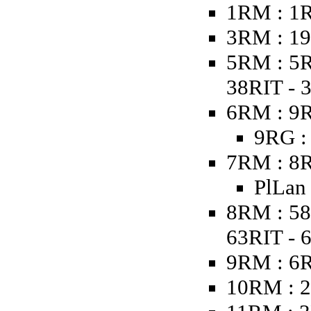
1RM : 1
3RM : 19
5RM : 5R
38RIT - 
6RM : 9R
9RG :
7RM : 8R
PlLan
8RM : 58
63RIT - 
9RM : 6
10RM : 2