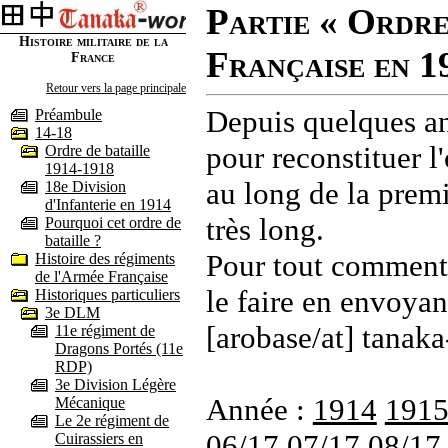
Partie « Ordre
Histoire militaire de la
Française en 1
France
Retour vers la page principale
Depuis quelques an
Préambule
14-18
pour reconstituer l'
Ordre de bataille
1914-1918
au long de la premi
18e Division
d'Infanterie en 1914
très long.
Pourquoi cet ordre de
bataille ?
Pour tout commenta
Histoire des régiments
de l'Armée Française
le faire en envoyan
Historiques particuliers
3e DLM
[arobase/at] tanaka
11e régiment de
Dragons Portés (11e
RDP)
3e Division Légère
Année :
1914
191
Mécanique
Le 2e régiment de
06/17
07/17
08/17
Cuirassiers en