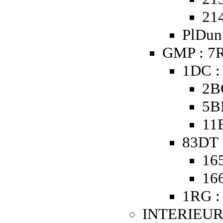
21
PlDun 
GMP : 7R
1DC :
2B
5B
11
83DT 
16
16
1RG :
INTERIEUR