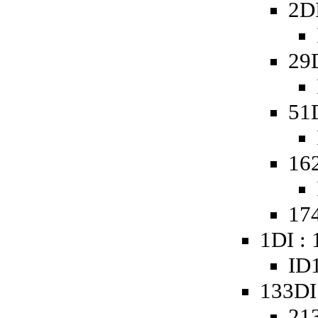
2D
29
51
16
174
1DI :
ID1
133DI
21