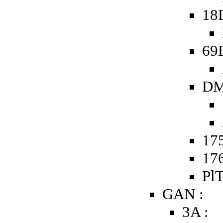
18
69
DM
175
176
PlT
GAN :
3A :