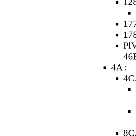
12
177
178
PlV
46
4A :
4C
8C