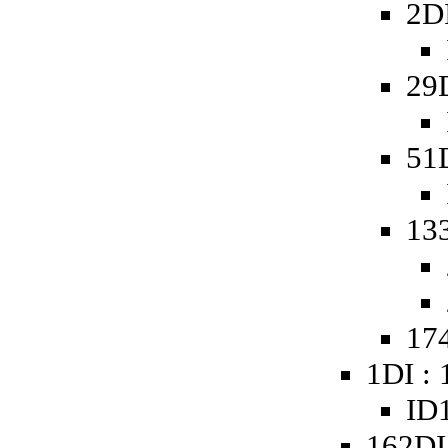
2D
29
51
13
174
1DI :
ID1
162DI