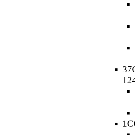
37C
12
1C