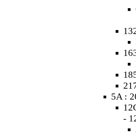
13
16
185
217
5A : 
12
- 