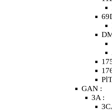
69
DM
175
176
PlT
GAN :
3A :
3C