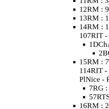
11RM : 3
12RM : 9
13RM : 1
14RM : 1
107RIT - 
1DChA
2B
15RM : 7
114RIT -
PlNice - 
7RG :
57RTS
16RM : 2