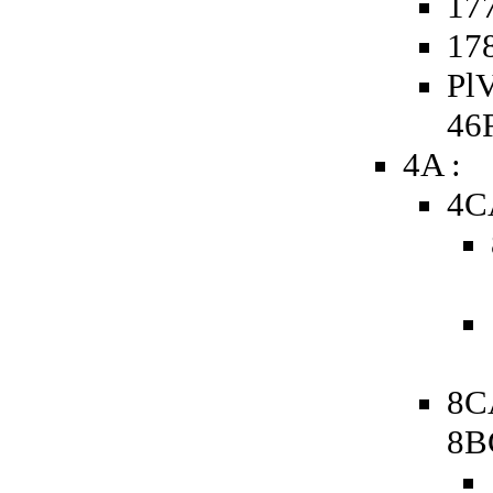
177
178
PlV
46
4A :
4C
8C
8B