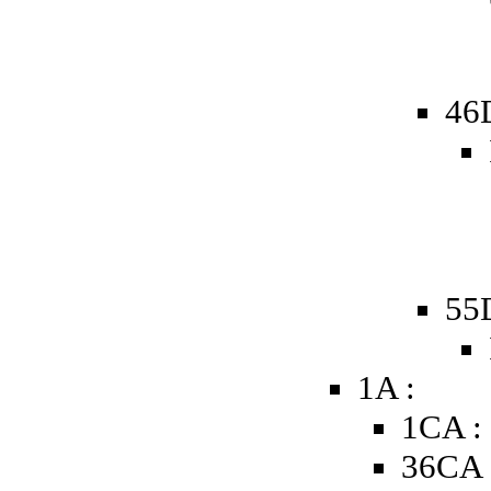
46
55
1A :
1CA :
36CA 