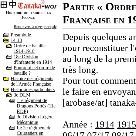
Partie « Ordre
Histoire militaire de la
Française en 1
France
Retour vers la page principale
Depuis quelques an
Préambule
14-18
pour reconstituer l'
Ordre de bataille
1914-1918
au long de la premi
18e Division
d'Infanterie en 1914
très long.
Pourquoi cet ordre de
bataille ?
Pour tout commenta
Histoire des régiments
de l'Armée Française
le faire en envoyan
Historiques particuliers
3e DLM
[arobase/at] tanaka
11e régiment de
Dragons Portés (11e
RDP)
3e Division Légère
Année :
1914
191
Mécanique
Le 2e régiment de
06/17
07/17
08/17
Cuirassiers en