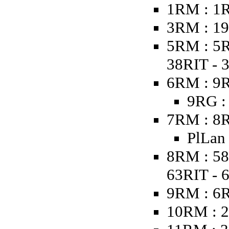
1RM : 1
3RM : 19
5RM : 5R
38RIT - 
6RM : 9R
9RG :
7RM : 8R
PlLan
8RM : 58
63RIT - 
9RM : 6
10RM : 2