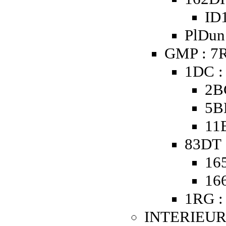
ID1
PlDun 
GMP : 7R
1DC :
2B
5B
11
83DT 
16
16
1RG :
INTERIEUR