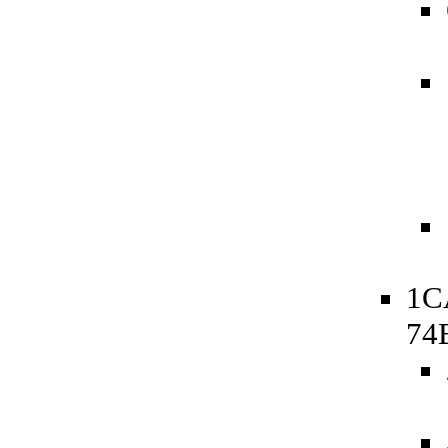
1C
74