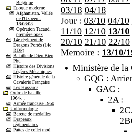
Belgique
03/18
04/18
Epoque moderne
Afghanistan, Vallée
Jour :
03/10
04/10
de l'Uzbeen -
18/08/08
11/10
12/10
13/10
Opération Tacaud,
première opex
20/10
21/10
22/10
14e régiment de
Dragons Portés (14e
Memoire :
13/10/1
RDP)
Bataille de Dien Bien
Phu
Ministère de la 
Histoire des Divisions
Légères Mécaniques
GQG : Arrier
Histoire générale de la
Cavalerie Française
GAC :
Les Hussards
Ordre de bataille
2A :
1964-...
Armée française 1960
2C
Uniformologie
Barette de médailles
2B
Drapeaux
régimentaires
Pattes de collet mod.