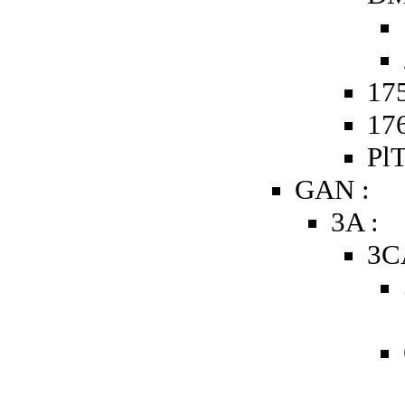
175
176
PlT
GAN :
3A :
3C