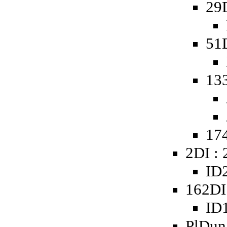
29
51
13
174
2DI :
ID2
162DI
ID1
PlDun 