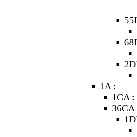
55
68
2D
1A :
1CA :
36CA 
1D