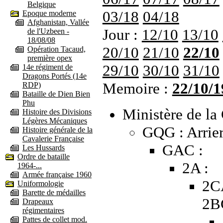
Belgique
03/18
04/18
Epoque moderne
Afghanistan, Vallée
Jour :
12/10
13/10
de l'Uzbeen -
18/08/08
20/10
21/10
22/10
Opération Tacaud,
première opex
29/10
30/10
31/10
14e régiment de
Dragons Portés (14e
Memoire :
22/10/1
RDP)
Bataille de Dien Bien
Phu
Ministère de la 
Histoire des Divisions
Légères Mécaniques
GQG : Arrier
Histoire générale de la
Cavalerie Française
GAC :
Les Hussards
Ordre de bataille
2A :
1964-...
Armée française 1960
2C
Uniformologie
Barette de médailles
2B
Drapeaux
régimentaires
Pattes de collet mod.