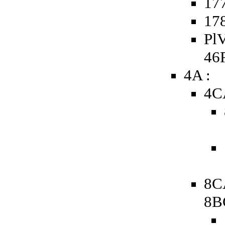
177
178
PlV
46
4A :
4C
8C
8B