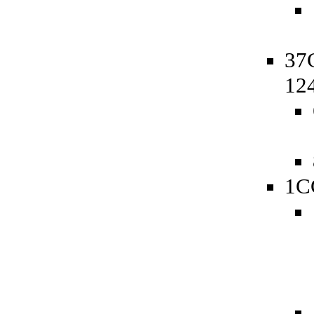
37C
12
1C