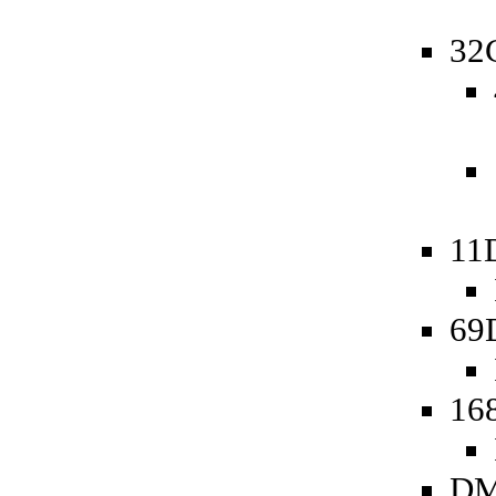
32
11
69
16
DM