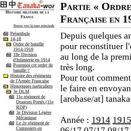
Partie « Ordre
Histoire militaire de la
Française en 1
France
Retour vers la page principale
Depuis quelques an
Préambule
14-18
pour reconstituer l'
Ordre de bataille
1914-1918
au long de la premi
18e Division
d'Infanterie en 1914
très long.
Pourquoi cet ordre de
bataille ?
Pour tout commenta
Histoire des régiments
de l'Armée Française
le faire en envoyan
Historiques particuliers
3e DLM
[arobase/at] tanaka
11e régiment de
Dragons Portés (11e
RDP)
3e Division Légère
Année :
1914
191
Mécanique
Le 2e régiment de
06/17
07/17
08/17
Cuirassiers en