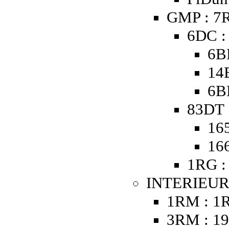
GMP : 7R
6DC :
6B
14
6B
83DT 
16
16
1RG :
INTERIEUR
1RM : 1
3RM : 19