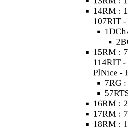
13RM : 1
14RM : 1
107RIT - 
1DChA
2B
15RM : 7
114RIT -
PlNice - 
7RG :
57RTS
16RM : 2
17RM : 
18RM : 1