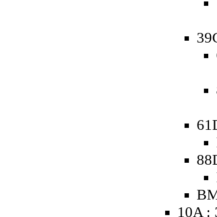
39
61
88
BM
10A :