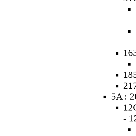
16
185
217
5A : 
12
- 