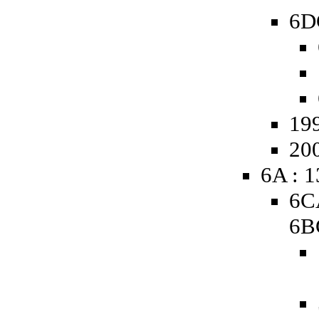
6D
19
20
6A : 
6C
6B