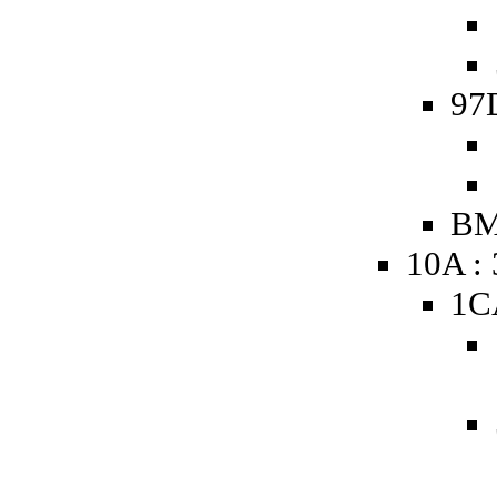
97
BM
10A :
1C