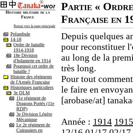
Partie « Ordre
Histoire militaire de la
Française en 1
France
Retour vers la page principale
Depuis quelques an
Préambule
14-18
pour reconstituer l'
Ordre de bataille
1914-1918
au long de la premi
18e Division
d'Infanterie en 1914
très long.
Pourquoi cet ordre de
bataille ?
Pour tout commenta
Histoire des régiments
de l'Armée Française
le faire en envoyan
Historiques particuliers
3e DLM
[arobase/at] tanaka
11e régiment de
Dragons Portés (11e
RDP)
3e Division Légère
Année :
1914
191
Mécanique
Le 2e régiment de
12/16
01/17
02/17
Cuirassiers en