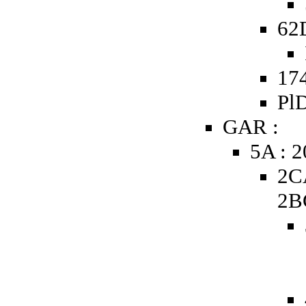
62
174
PlD
GAR :
5A : 
2C
2B