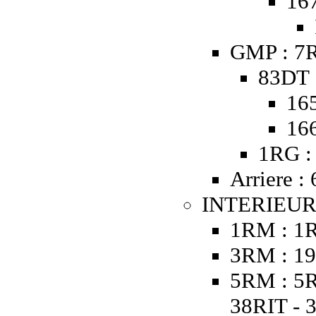
16
GMP : 7R
83DT 
16
16
1RG :
Arriere :
INTERIEUR
1RM : 1
3RM : 19
5RM : 5R
38RIT - 