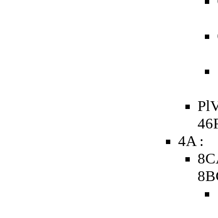
PlV
46
4A :
8C
8B