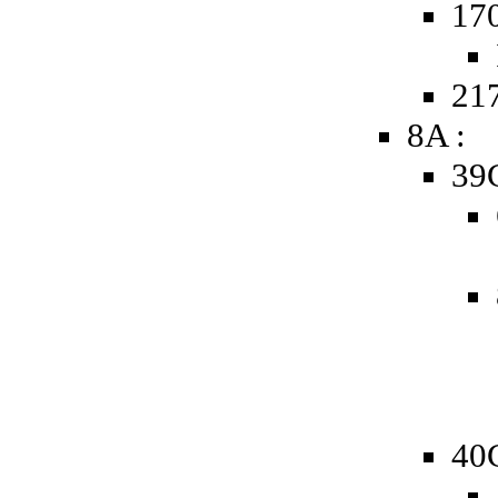
17
217
8A :
39
40