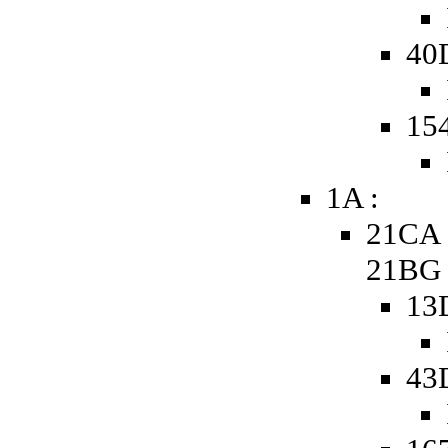
40
15
1A :
21CA 
21BG
13
43