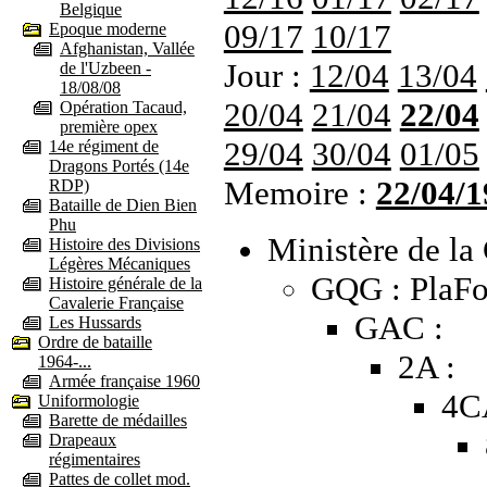
Belgique
09/17
10/17
Epoque moderne
Afghanistan, Vallée
Jour :
12/04
13/04
de l'Uzbeen -
18/08/08
20/04
21/04
22/04
Opération Tacaud,
première opex
29/04
30/04
01/05
14e régiment de
Dragons Portés (14e
Memoire :
22/04/1
RDP)
Bataille de Dien Bien
Phu
Ministère de la 
Histoire des Divisions
Légères Mécaniques
GQG : PlaFo
Histoire générale de la
Cavalerie Française
GAC :
Les Hussards
Ordre de bataille
2A :
1964-...
Armée française 1960
4C
Uniformologie
Barette de médailles
Drapeaux
régimentaires
Pattes de collet mod.