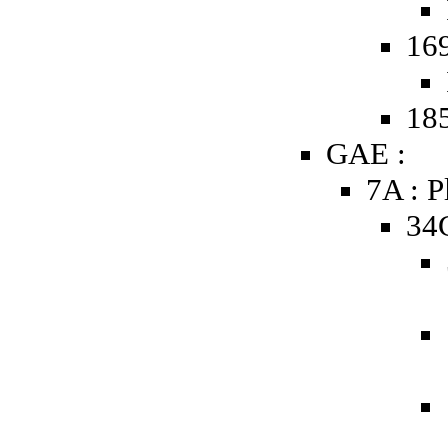
16
185
GAE :
7A : P
34