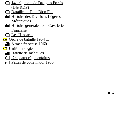
14e régiment de Dragons Portés
(14e RDP)
Bataille de Dien Bien Phu
Histoire des Divisions Légères
Mécaniques
Histoire générale de la Cavalerie
Française
Les Hussards
Ordre de bataille 1964-...
Armée française 1960
Uniformologie
Barette de médailles
Drapeaux régimentaires
Pattes de collet mod. 1935