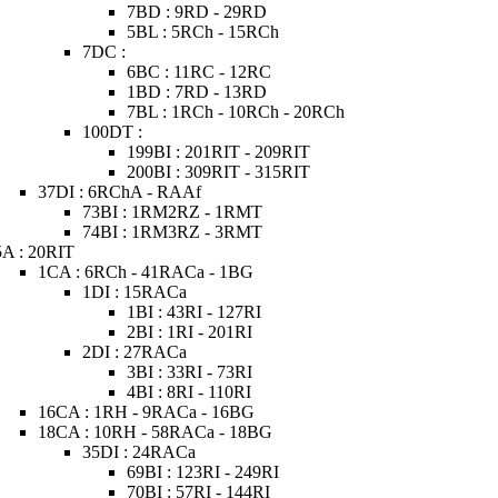
7BD : 9RD - 29RD
5BL : 5RCh - 15RCh
7DC :
6BC : 11RC - 12RC
1BD : 7RD - 13RD
7BL : 1RCh - 10RCh - 20RCh
100DT :
199BI : 201RIT - 209RIT
200BI : 309RIT - 315RIT
37DI : 6RChA - RAAf
73BI : 1RM2RZ - 1RMT
74BI : 1RM3RZ - 3RMT
5A : 20RIT
1CA : 6RCh - 41RACa - 1BG
1DI : 15RACa
1BI : 43RI - 127RI
2BI : 1RI - 201RI
2DI : 27RACa
3BI : 33RI - 73RI
4BI : 8RI - 110RI
16CA : 1RH - 9RACa - 16BG
18CA : 10RH - 58RACa - 18BG
35DI : 24RACa
69BI : 123RI - 249RI
70BI : 57RI - 144RI