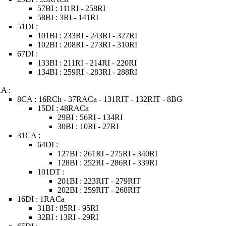
57BI : 111RI - 258RI
58BI : 3RI - 141RI
51DI :
101BI : 233RI - 243RI - 327RI
102BI : 208RI - 273RI - 310RI
67DI :
133BI : 211RI - 214RI - 220RI
134BI : 259RI - 283RI - 288RI
1A :
8CA : 16RCh - 37RACa - 131RIT - 132RIT - 8BG
15DI : 48RACa
29BI : 56RI - 134RI
30BI : 10RI - 27RI
31CA :
64DI :
127BI : 261RI - 275RI - 340RI
128BI : 252RI - 286RI - 339RI
101DT :
201BI : 223RIT - 279RIT
202BI : 259RIT - 268RIT
16DI : 1RACa
31BI : 85RI - 95RI
32BI : 13RI - 29RI