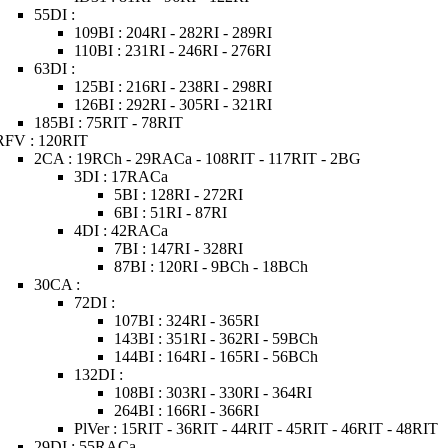
55DI :
109BI : 204RI - 282RI - 289RI
110BI : 231RI - 246RI - 276RI
63DI :
125BI : 216RI - 238RI - 298RI
126BI : 292RI - 305RI - 321RI
185BI : 75RIT - 78RIT
RFV : 120RIT
2CA : 19RCh - 29RACa - 108RIT - 117RIT - 2BG
3DI : 17RACa
5BI : 128RI - 272RI
6BI : 51RI - 87RI
4DI : 42RACa
7BI : 147RI - 328RI
87BI : 120RI - 9BCh - 18BCh
30CA :
72DI :
107BI : 324RI - 365RI
143BI : 351RI - 362RI - 59BCh
144BI : 164RI - 165RI - 56BCh
132DI :
108BI : 303RI - 330RI - 364RI
264BI : 166RI - 366RI
PlVer : 15RIT - 36RIT - 44RIT - 45RIT - 46RIT - 48RIT
29DI : 55RACa