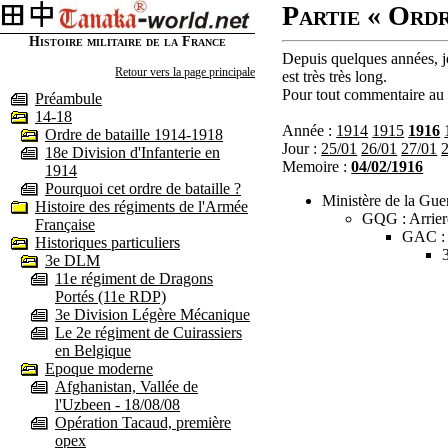
Partie « Ordr
Histoire militaire de la France
Depuis quelques années, je
Retour vers la page principale
est très très long.
Pour tout commentaire au s
Préambule
14-18
Année :
1914
1915
1916
Ordre de bataille 1914-1918
Jour :
25/01
26/01
27/01
18e Division d'Infanterie en
Memoire :
04/02/1916
1914
Pourquoi cet ordre de bataille ?
Ministère de la Guer
Histoire des régiments de l'Armée
GQG : Arrier
Française
GAC :
Historiques particuliers
3e DLM
11e régiment de Dragons
Portés (11e RDP)
3e Division Légère Mécanique
Le 2e régiment de Cuirassiers
en Belgique
Epoque moderne
Afghanistan, Vallée de
l'Uzbeen - 18/08/08
Opération Tacaud, première
opex