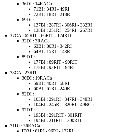
36DI : 14RACa
71BI : 34RI - 49RI
72BI : 18RI - 218RI
69DI :
137BI : 287RI - 306RI - 332RI
138BI : 251RI - 254RI - 267RI
37CA : 65RIT - 66RIT - 124RIT
32DI : 3RACa
63BI : 80RI - 342RI
64BI : 15RI - 143RI
89DT :
177BI : 89RIT - 90RIT
178BI : 93RIT - 94RIT
38CA : 23RIT
30DI : 19RACa
59BI : 40RI - 58RI
60BI : 61RI - 240RI
52DI :
103BI : 291RI - 347RI - 348RI
104BI : 245RI - 320RI - 49BCh
97DT :
193BI : 291RIT - 301RIT
194BI : 211RIT - 300RIT
31DI : 56RACa
ID31 : 81RI - 96RI - 122RI