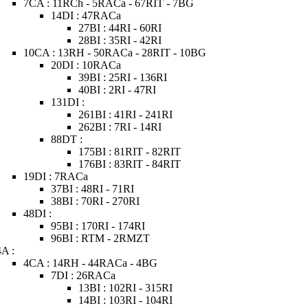
7CA : 11RCh - 5RACa - 67RIT - 7BG
14DI : 47RACa
27BI : 44RI - 60RI
28BI : 35RI - 42RI
10CA : 13RH - 50RACa - 28RIT - 10BG
20DI : 10RACa
39BI : 25RI - 136RI
40BI : 2RI - 47RI
131DI :
261BI : 41RI - 241RI
262BI : 7RI - 14RI
88DT :
175BI : 81RIT - 82RIT
176BI : 83RIT - 84RIT
19DI : 7RACa
37BI : 48RI - 71RI
38BI : 70RI - 270RI
48DI :
95BI : 170RI - 174RI
96BI : RTM - 2RMZT
4A :
4CA : 14RH - 44RACa - 4BG
7DI : 26RACa
13BI : 102RI - 315RI
14BI : 103RI - 104RI