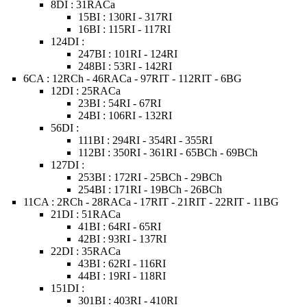
8DI : 31RACa
15BI : 130RI - 317RI
16BI : 115RI - 117RI
124DI :
247BI : 101RI - 124RI
248BI : 53RI - 142RI
6CA : 12RCh - 46RACa - 97RIT - 112RIT - 6BG
12DI : 25RACa
23BI : 54RI - 67RI
24BI : 106RI - 132RI
56DI :
111BI : 294RI - 354RI - 355RI
112BI : 350RI - 361RI - 65BCh - 69BCh
127DI :
253BI : 172RI - 25BCh - 29BCh
254BI : 171RI - 19BCh - 26BCh
11CA : 2RCh - 28RACa - 17RIT - 21RIT - 22RIT - 11BG
21DI : 51RACa
41BI : 64RI - 65RI
42BI : 93RI - 137RI
22DI : 35RACa
43BI : 62RI - 116RI
44BI : 19RI - 118RI
151DI :
301BI : 403RI - 410RI