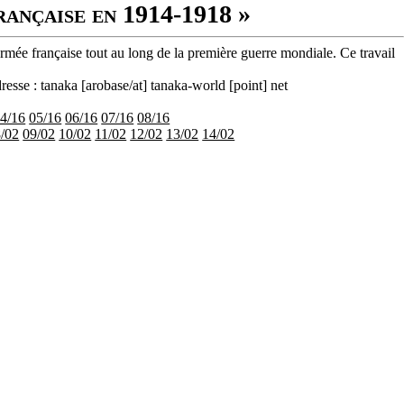
rançaise en 1914-1918 »
armée française tout au long de la première guerre mondiale. Ce travail
resse : tanaka [arobase/at] tanaka-world [point] net
4/16
05/16
06/16
07/16
08/16
/02
09/02
10/02
11/02
12/02
13/02
14/02