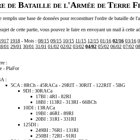
e de Bataille de l'Armée de Terre F
 remplis une base de données pour reconstituer l'ordre de bataille de l'
ujet de cette partie, vous pouvez le faire en envoyant un mail à cette ad
1917
1918
- Mois :
08/15
09/15
10/15
11/15
12/15
01/16
02/16
03/16
0
28/01
29/01
30/01
31/01
01/02
02/02
03/02
04/02
05/02
06/02
07/02
08
re :
e - PlaFor
3A :
5CA : 8RCh - 45RACa - 29RIT - 30RIT - 122RIT - 5BG
9DI : 30RACa
17BI : 4RI - 82RI
18BI : 113RI - 313RI - 66BCh
10DI : 13RACa
19BI : 46RI - 89RI
20BI : 31RI - 331RI
125DI :
249BI : 76RI - 131RI
250BI : 72RI - 91RI