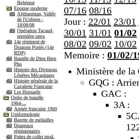
Belgique
07/16
08/16
Epoque moderne
Afghanistan, Vallée
Jour :
22/01
23/01
de l'Uzbeen -
18/08/08
30/01
31/01
01/02
Opération Tacaud,
première opex
08/02
09/02
10/02
14e régiment de
Dragons Portés (14e
Memoire :
01/02/1
RDP)
Bataille de Dien Bien
Phu
Ministère de la 
Histoire des Divisions
Légères Mécaniques
GQG : Arrier
Histoire générale de la
Cavalerie Française
GAC :
Les Hussards
Ordre de bataille
3A :
1964-...
Armée française 1960
5C
Uniformologie
Barette de médailles
12
Drapeaux
régimentaires
Pattes de collet mod.