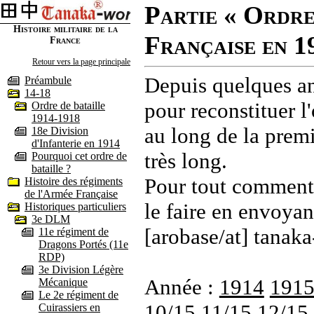
Partie « Ordre
Histoire militaire de la
Française en 1
France
Retour vers la page principale
Depuis quelques an
Préambule
14-18
pour reconstituer l'
Ordre de bataille
1914-1918
au long de la premi
18e Division
d'Infanterie en 1914
très long.
Pourquoi cet ordre de
bataille ?
Pour tout commenta
Histoire des régiments
de l'Armée Française
le faire en envoyan
Historiques particuliers
3e DLM
[arobase/at] tanaka
11e régiment de
Dragons Portés (11e
RDP)
3e Division Légère
Année :
1914
191
Mécanique
Le 2e régiment de
10/15
11/15
12/15
Cuirassiers en