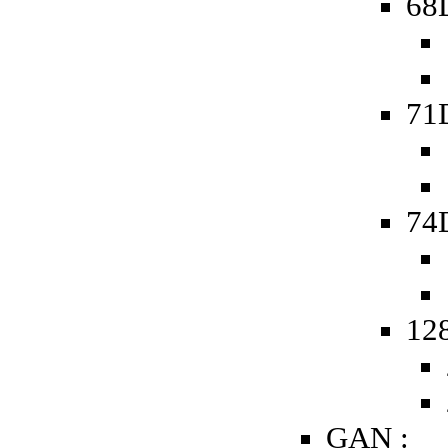
68D
71
74D
128
GAN :