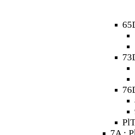
65D
73D
76D
PlT
7A : P