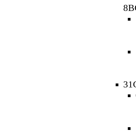
8B
31