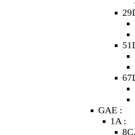
29
51D
67D
GAE :
1A :
8C