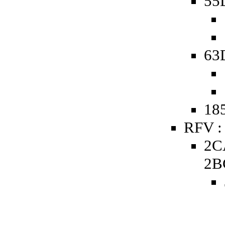
55D
63D
185
RFV :
2C
2B