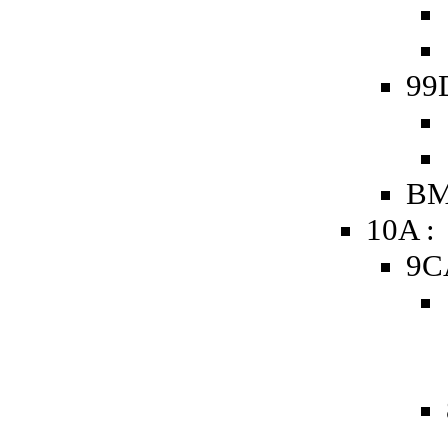
99
BM
10A :
9C