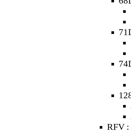
68D
71
74D
128
RFV :