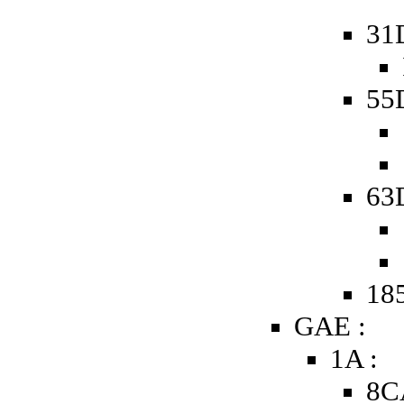
31
55D
63D
185
GAE :
1A :
8C