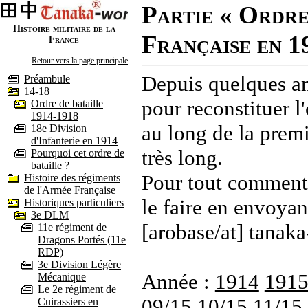
Partie « Ordre
Histoire militaire de la
Française en 1
France
Retour vers la page principale
Depuis quelques an
Préambule
14-18
pour reconstituer l'
Ordre de bataille
1914-1918
au long de la premi
18e Division
d'Infanterie en 1914
très long.
Pourquoi cet ordre de
bataille ?
Pour tout commenta
Histoire des régiments
de l'Armée Française
le faire en envoyan
Historiques particuliers
3e DLM
[arobase/at] tanaka
11e régiment de
Dragons Portés (11e
RDP)
3e Division Légère
Année :
1914
191
Mécanique
Le 2e régiment de
09/15
10/15
11/15
Cuirassiers en