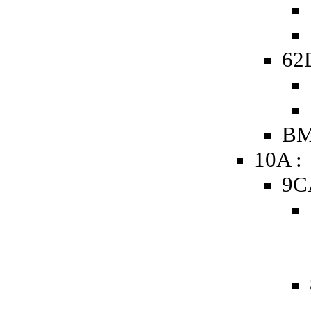
62D
BM
10A :
9C