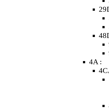
29
48D
4A :
4C