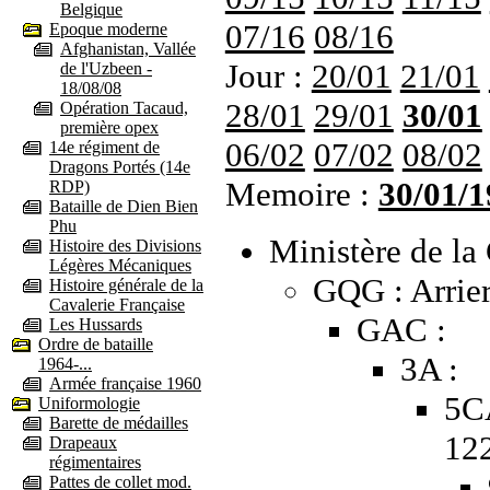
Belgique
07/16
08/16
Epoque moderne
Afghanistan, Vallée
Jour :
20/01
21/01
de l'Uzbeen -
18/08/08
28/01
29/01
30/01
Opération Tacaud,
première opex
06/02
07/02
08/02
14e régiment de
Dragons Portés (14e
Memoire :
30/01/1
RDP)
Bataille de Dien Bien
Phu
Ministère de la 
Histoire des Divisions
Légères Mécaniques
GQG : Arrier
Histoire générale de la
Cavalerie Française
GAC :
Les Hussards
Ordre de bataille
3A :
1964-...
Armée française 1960
5C
Uniformologie
Barette de médailles
12
Drapeaux
régimentaires
Pattes de collet mod.