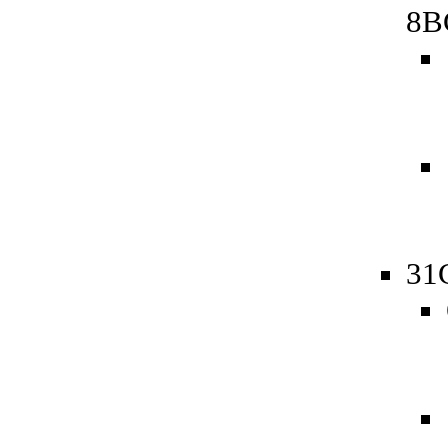
8B
31