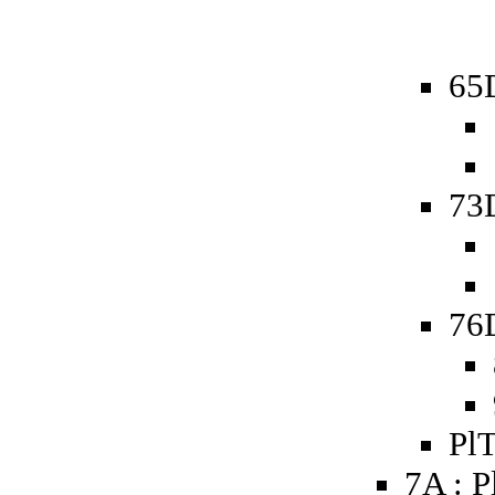
65D
73D
76D
PlT
7A : P