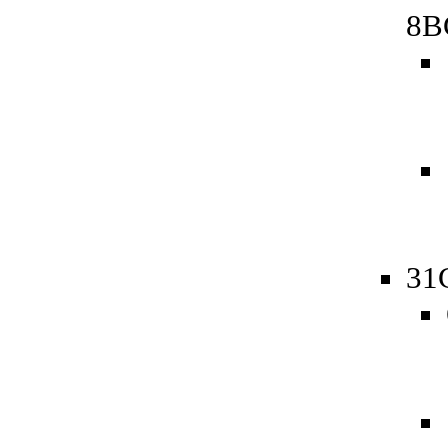
8B
31