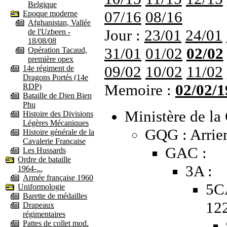
Belgique
07/16
08/16
Epoque moderne
Afghanistan, Vallée
Jour :
23/01
24/01
de l'Uzbeen -
18/08/08
31/01
01/02
02/02
Opération Tacaud,
première opex
09/02
10/02
11/02
14e régiment de
Dragons Portés (14e
Memoire :
02/02/1
RDP)
Bataille de Dien Bien
Phu
Ministère de la 
Histoire des Divisions
Légères Mécaniques
GQG : Arrier
Histoire générale de la
Cavalerie Française
GAC :
Les Hussards
Ordre de bataille
3A :
1964-...
Armée française 1960
5C
Uniformologie
Barette de médailles
12
Drapeaux
régimentaires
Pattes de collet mod.