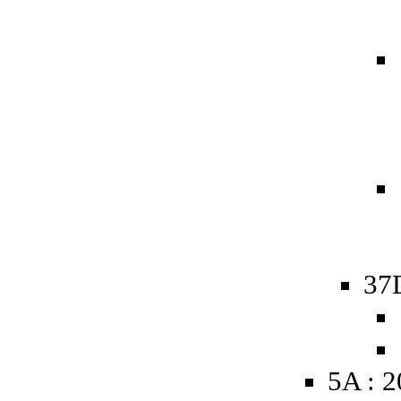
37
5A : 