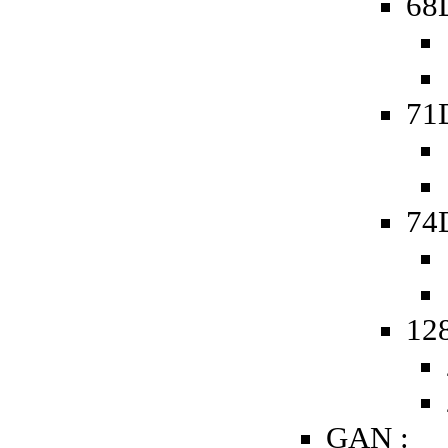
68D
71
74D
128
GAN :