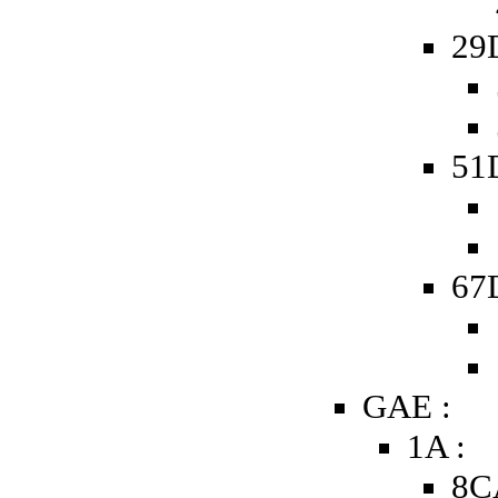
29
51D
67D
GAE :
1A :
8C