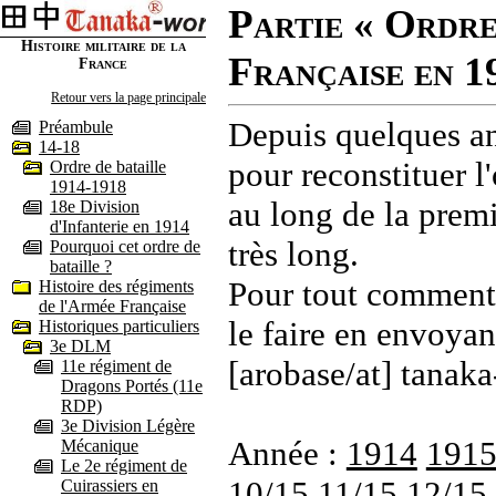
Partie « Ordre
Histoire militaire de la
Française en 1
France
Retour vers la page principale
Depuis quelques an
Préambule
14-18
pour reconstituer l'
Ordre de bataille
1914-1918
au long de la premi
18e Division
d'Infanterie en 1914
très long.
Pourquoi cet ordre de
bataille ?
Pour tout commenta
Histoire des régiments
de l'Armée Française
le faire en envoyan
Historiques particuliers
3e DLM
[arobase/at] tanaka
11e régiment de
Dragons Portés (11e
RDP)
3e Division Légère
Année :
1914
191
Mécanique
Le 2e régiment de
10/15
11/15
12/15
Cuirassiers en