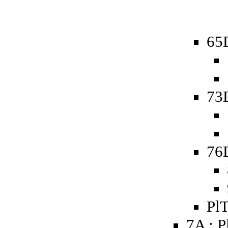
65D
73D
76D
PlT
7A : P