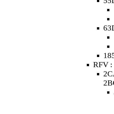
55D
63D
185
RFV :
2C
2B