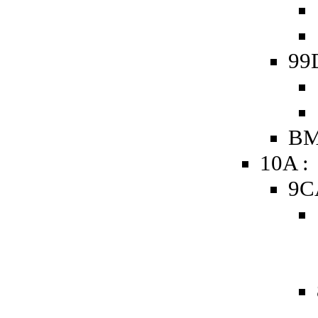
99
BM
10A :
9C