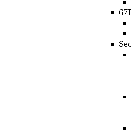
67D
Sec