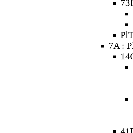
73D
PlT
7A : P
14
41