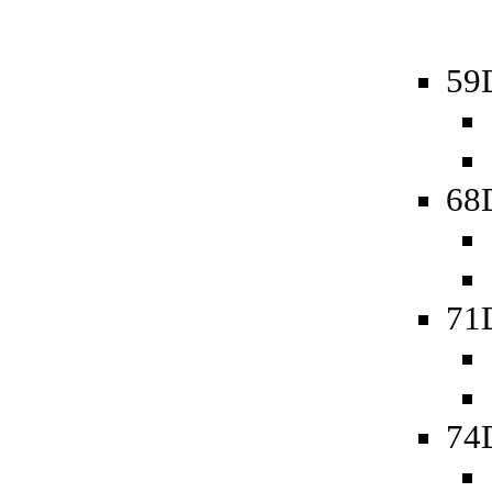
59D
68D
71
74D