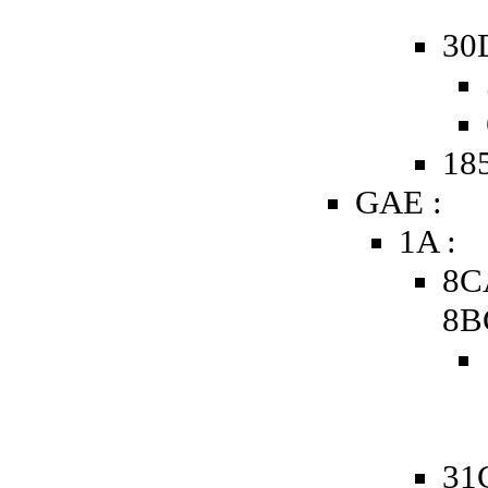
30
185
GAE :
1A :
8C
8B
31