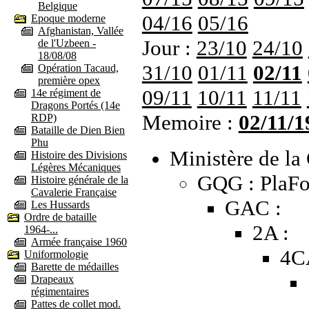
Belgique
04/16
05/16
Epoque moderne
Afghanistan, Vallée
Jour :
23/10
24/10
de l'Uzbeen -
18/08/08
31/10
01/11
02/11
Opération Tacaud,
première opex
09/11
10/11
11/11
14e régiment de
Dragons Portés (14e
Memoire :
02/11/1
RDP)
Bataille de Dien Bien
Phu
Ministère de la 
Histoire des Divisions
Légères Mécaniques
GQG : PlaFo
Histoire générale de la
Cavalerie Française
GAC :
Les Hussards
Ordre de bataille
2A :
1964-...
Armée française 1960
4C
Uniformologie
Barette de médailles
Drapeaux
régimentaires
Pattes de collet mod.