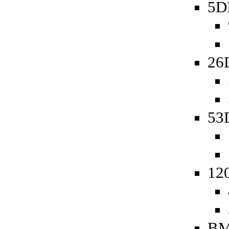
5D
26
53D
120
BM