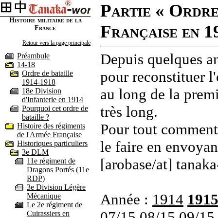
Partie « Ordre
Histoire militaire de la
Française en 1
France
Retour vers la page principale
Depuis quelques an
Préambule
14-18
pour reconstituer l'
Ordre de bataille
1914-1918
au long de la premi
18e Division
d'Infanterie en 1914
très long.
Pourquoi cet ordre de
bataille ?
Pour tout commenta
Histoire des régiments
de l'Armée Française
le faire en envoyan
Historiques particuliers
3e DLM
[arobase/at] tanaka
11e régiment de
Dragons Portés (11e
RDP)
3e Division Légère
Année :
1914
191
Mécanique
Le 2e régiment de
07/15
08/15
09/15
Cuirassiers en