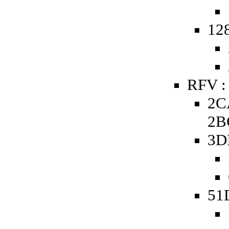
128
RFV :
2C
2B
3D
51D