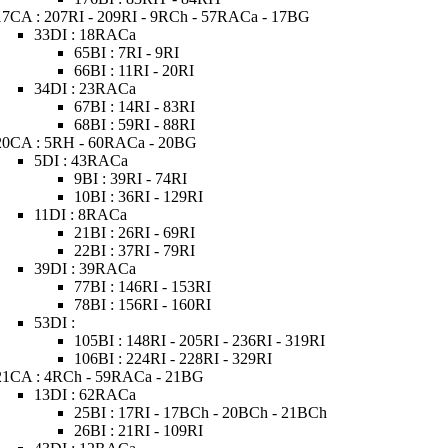
17CA : 207RI - 209RI - 9RCh - 57RACa - 17BG
33DI : 18RACa
65BI : 7RI - 9RI
66BI : 11RI - 20RI
34DI : 23RACa
67BI : 14RI - 83RI
68BI : 59RI - 88RI
20CA : 5RH - 60RACa - 20BG
5DI : 43RACa
9BI : 39RI - 74RI
10BI : 36RI - 129RI
11DI : 8RACa
21BI : 26RI - 69RI
22BI : 37RI - 79RI
39DI : 39RACa
77BI : 146RI - 153RI
78BI : 156RI - 160RI
53DI :
105BI : 148RI - 205RI - 236RI - 319RI
106BI : 224RI - 228RI - 329RI
21CA : 4RCh - 59RACa - 21BG
13DI : 62RACa
25BI : 17RI - 17BCh - 20BCh - 21BCh
26BI : 21RI - 109RI