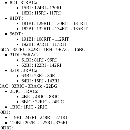
8DI : 31RACa
15BI : 124RI - 130RI
16BI : 115RI - 117RI
91DT :
181BI : 129RIT - 130RIT - 131RIT
182BI : 132RIT - 134RIT - 135RIT
96DT :
191BI : 108RIT - 112RIT
192BI : 97RIT - 117RIT
16CA : 322RI - 342RI - 1RH - 9RACa - 16BG
31DI : 56RACa
61BI : 81RI - 96RI
62BI : 122RI - 142RI
32DI : 3RACa
63BI : 53RI - 80RI
64BI : 15RI - 143RI
CAC : 33RIC - 3RACo - 22BG
2DIC : 1RACo
4BIC : 4RIC - 8RIC
6BIC : 22RIC - 24RIC
1BIC : 1RIC - 2RIC
60DI :
119BI : 247RI - 248RI - 271RI
120BI : 202RI - 225RI - 336RI
10DIC :