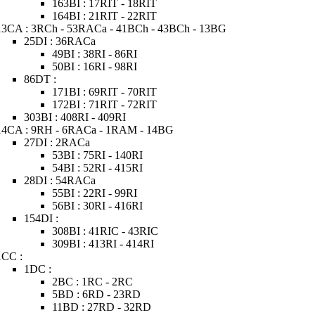
163BI : 17RIT - 18RIT
164BI : 21RIT - 22RIT
13CA : 3RCh - 53RACa - 41BCh - 43BCh - 13BG
25DI : 36RACa
49BI : 38RI - 86RI
50BI : 16RI - 98RI
86DT :
171BI : 69RIT - 70RIT
172BI : 71RIT - 72RIT
303BI : 408RI - 409RI
14CA : 9RH - 6RACa - 1RAM - 14BG
27DI : 2RACa
53BI : 75RI - 140RI
54BI : 52RI - 415RI
28DI : 54RACa
55BI : 22RI - 99RI
56BI : 30RI - 416RI
154DI :
308BI : 41RIC - 43RIC
309BI : 413RI - 414RI
1CC :
1DC :
2BC : 1RC - 2RC
5BD : 6RD - 23RD
11BD : 27RD - 32RD