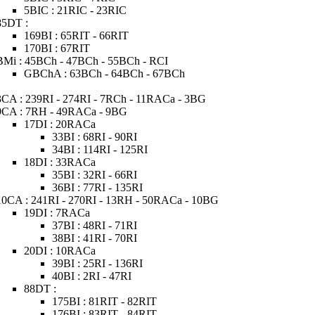
5BIC : 21RIC - 23RIC
85DT :
169BI : 65RIT - 66RIT
170BI : 67RIT
BMi : 45BCh - 47BCh - 55BCh - RCI
GBChA : 63BCh - 64BCh - 67BCh
3CA : 239RI - 274RI - 7RCh - 11RACa - 3BG
9CA : 7RH - 49RACa - 9BG
17DI : 20RACa
33BI : 68RI - 90RI
34BI : 114RI - 125RI
18DI : 33RACa
35BI : 32RI - 66RI
36BI : 77RI - 135RI
10CA : 241RI - 270RI - 13RH - 50RACa - 10BG
19DI : 7RACa
37BI : 48RI - 71RI
38BI : 41RI - 70RI
20DI : 10RACa
39BI : 25RI - 136RI
40BI : 2RI - 47RI
88DT :
175BI : 81RIT - 82RIT
176BI : 83RIT - 84RIT