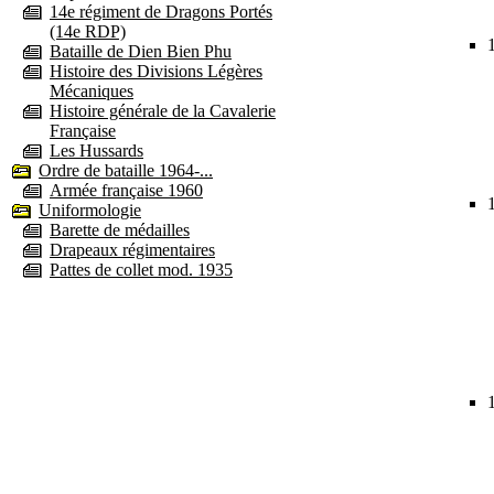
14e régiment de Dragons Portés
(14e RDP)
Bataille de Dien Bien Phu
Histoire des Divisions Légères
Mécaniques
Histoire générale de la Cavalerie
Française
Les Hussards
Ordre de bataille 1964-...
Armée française 1960
Uniformologie
Barette de médailles
Drapeaux régimentaires
Pattes de collet mod. 1935