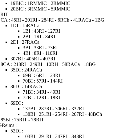
19BIC : 1RMMIC - 2RMMIC
20BIC : 3RMMIC - 5RMMIC
0RIT
1CA : 45RI - 201RI - 284RI - 6RCh - 41RACa - 1BG
1DI : 15RACa
1BI : 43RI - 127RI
2BI : 1RI - 84RI
2DI : 27RACa
3BI : 33RI - 73RI
4BI : 8RI - 110RI
307BI : 405RI - 407RI
18CA : 218RI - 249RI - 10RH - 58RACa - 18BG
35DI : 24RACa
69BI : 6RI - 123RI
70BI : 57RI - 144RI
36DI : 14RACa
71BI : 34RI - 49RI
72BI : 12RI - 18RI
69DI :
137BI : 287RI - 306RI - 332RI
138BI : 251RI - 254RI - 267RI - 48BCh
185BI : 75RIT - 78RIT
GReims :
52DI :
103BI : 291RI - 347RI - 348RI