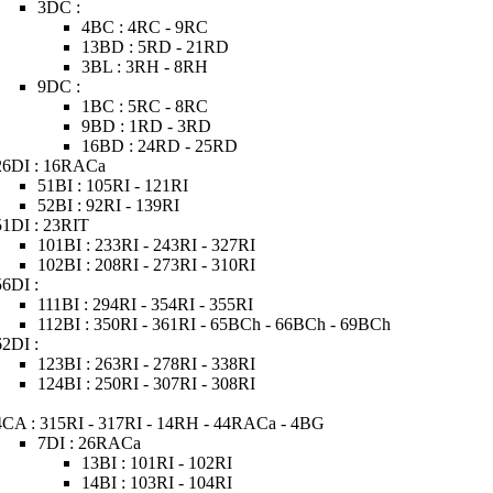
3DC :
4BC : 4RC - 9RC
13BD : 5RD - 21RD
3BL : 3RH - 8RH
9DC :
1BC : 5RC - 8RC
9BD : 1RD - 3RD
16BD : 24RD - 25RD
26DI : 16RACa
51BI : 105RI - 121RI
52BI : 92RI - 139RI
51DI : 23RIT
101BI : 233RI - 243RI - 327RI
102BI : 208RI - 273RI - 310RI
56DI :
111BI : 294RI - 354RI - 355RI
112BI : 350RI - 361RI - 65BCh - 66BCh - 69BCh
62DI :
123BI : 263RI - 278RI - 338RI
124BI : 250RI - 307RI - 308RI
4CA : 315RI - 317RI - 14RH - 44RACa - 4BG
7DI : 26RACa
13BI : 101RI - 102RI
14BI : 103RI - 104RI