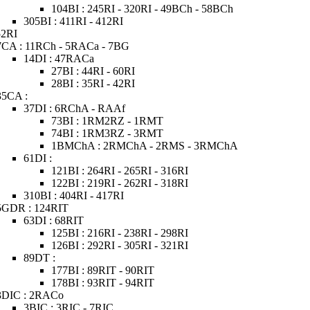
104BI : 245RI - 320RI - 49BCh - 58BCh
305BI : 411RI - 412RI
52RI
7CA : 11RCh - 5RACa - 7BG
14DI : 47RACa
27BI : 44RI - 60RI
28BI : 35RI - 42RI
35CA :
37DI : 6RChA - RAAf
73BI : 1RM2RZ - 1RMT
74BI : 1RM3RZ - 3RMT
1BMChA : 2RMChA - 2RMS - 3RMChA
61DI :
121BI : 264RI - 265RI - 316RI
122BI : 219RI - 262RI - 318RI
310BI : 404RI - 417RI
5GDR : 124RIT
63DI : 68RIT
125BI : 216RI - 238RI - 298RI
126BI : 292RI - 305RI - 321RI
89DT :
177BI : 89RIT - 90RIT
178BI : 93RIT - 94RIT
3DIC : 2RACo
3BIC : 3RIC - 7RIC