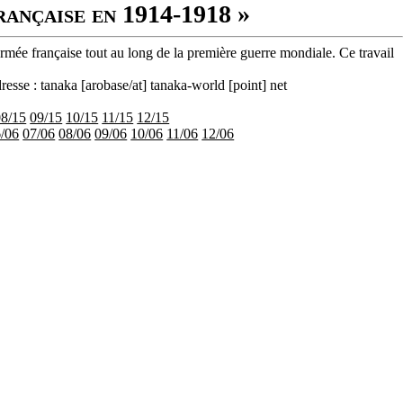
rançaise en 1914-1918 »
armée française tout au long de la première guerre mondiale. Ce travail
resse : tanaka [arobase/at] tanaka-world [point] net
08/15
09/15
10/15
11/15
12/15
/06
07/06
08/06
09/06
10/06
11/06
12/06