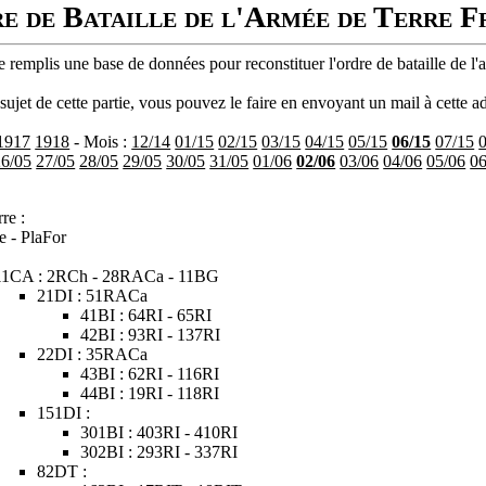
e de Bataille de l'Armée de Terre F
 remplis une base de données pour reconstituer l'ordre de bataille de l'
ujet de cette partie, vous pouvez le faire en envoyant un mail à cette ad
1917
1918
- Mois :
12/14
01/15
02/15
03/15
04/15
05/15
06/15
07/15
26/05
27/05
28/05
29/05
30/05
31/05
01/06
02/06
03/06
04/06
05/06
06
re :
e - PlaFor
11CA : 2RCh - 28RACa - 11BG
21DI : 51RACa
41BI : 64RI - 65RI
42BI : 93RI - 137RI
22DI : 35RACa
43BI : 62RI - 116RI
44BI : 19RI - 118RI
151DI :
301BI : 403RI - 410RI
302BI : 293RI - 337RI
82DT :