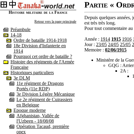
Partie « Ordr
Histoire militaire de la France
Depuis quelques années, je
Retour vers la page principale
est très très long.
Pour tout commentaire au s
Préambule
14-18
Année :
1914
1915
1916
Ordre de bataille 1914-1918
Jour :
23/05
24/05
25/05
18e Division d'Infanterie en
Memoire :
02/06/1915
1914
Pourquoi cet ordre de bataille ?
Ministère de la Guer
Histoire des régiments de l'Armée
GQG : Arrier
Française
2A :
Historiques particuliers
3e DLM
11e régiment de Dragons
Portés (11e RDP)
3e Division Légère Mécanique
Le 2e régiment de Cuirassiers
en Belgique
Epoque moderne
Afghanistan, Vallée de
l'Uzbeen - 18/08/08
Opération Tacaud, première
opex