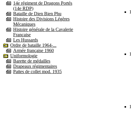
14e régiment de Dragons Portés
(14e RDP)
Bataille de Dien Bien Phu
Histoire des Divisions Légères
Mécaniques
Histoire générale de la Cavalerie
Française
Les Hussards
Ordre de bataille 1964-...
Armée française 1960
Uniformologie
Barette de médailles
Drapeaux régimentaires
Pattes de collet mod. 1935