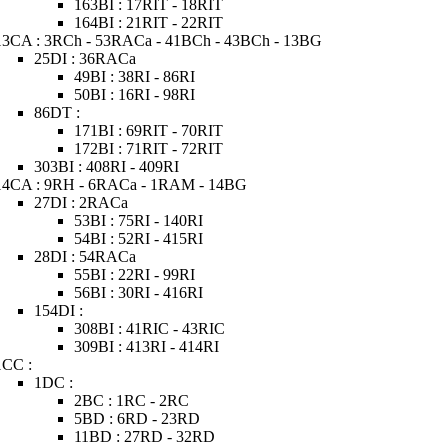
163BI : 17RIT - 18RIT
164BI : 21RIT - 22RIT
13CA : 3RCh - 53RACa - 41BCh - 43BCh - 13BG
25DI : 36RACa
49BI : 38RI - 86RI
50BI : 16RI - 98RI
86DT :
171BI : 69RIT - 70RIT
172BI : 71RIT - 72RIT
303BI : 408RI - 409RI
14CA : 9RH - 6RACa - 1RAM - 14BG
27DI : 2RACa
53BI : 75RI - 140RI
54BI : 52RI - 415RI
28DI : 54RACa
55BI : 22RI - 99RI
56BI : 30RI - 416RI
154DI :
308BI : 41RIC - 43RIC
309BI : 413RI - 414RI
1CC :
1DC :
2BC : 1RC - 2RC
5BD : 6RD - 23RD
11BD : 27RD - 32RD