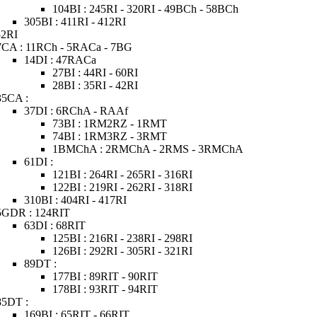
104BI : 245RI - 320RI - 49BCh - 58BCh
305BI : 411RI - 412RI
52RI
7CA : 11RCh - 5RACa - 7BG
14DI : 47RACa
27BI : 44RI - 60RI
28BI : 35RI - 42RI
35CA :
37DI : 6RChA - RAAf
73BI : 1RM2RZ - 1RMT
74BI : 1RM3RZ - 3RMT
1BMChA : 2RMChA - 2RMS - 3RMChA
61DI :
121BI : 264RI - 265RI - 316RI
122BI : 219RI - 262RI - 318RI
310BI : 404RI - 417RI
5GDR : 124RIT
63DI : 68RIT
125BI : 216RI - 238RI - 298RI
126BI : 292RI - 305RI - 321RI
89DT :
177BI : 89RIT - 90RIT
178BI : 93RIT - 94RIT
85DT :
169BI : 65RIT - 66RIT