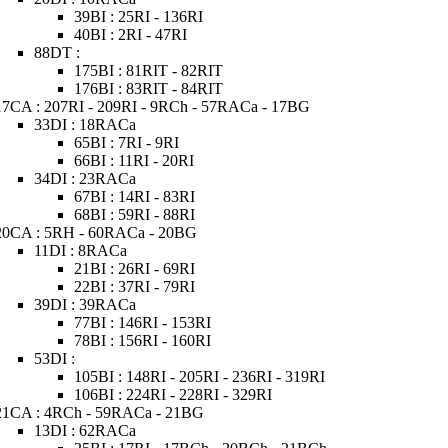
39BI : 25RI - 136RI
40BI : 2RI - 47RI
88DT :
175BI : 81RIT - 82RIT
176BI : 83RIT - 84RIT
17CA : 207RI - 209RI - 9RCh - 57RACa - 17BG
33DI : 18RACa
65BI : 7RI - 9RI
66BI : 11RI - 20RI
34DI : 23RACa
67BI : 14RI - 83RI
68BI : 59RI - 88RI
20CA : 5RH - 60RACa - 20BG
11DI : 8RACa
21BI : 26RI - 69RI
22BI : 37RI - 79RI
39DI : 39RACa
77BI : 146RI - 153RI
78BI : 156RI - 160RI
53DI :
105BI : 148RI - 205RI - 236RI - 319RI
106BI : 224RI - 228RI - 329RI
21CA : 4RCh - 59RACa - 21BG
13DI : 62RACa