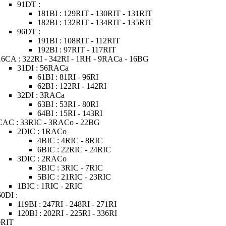
91DT :
181BI : 129RIT - 130RIT - 131RIT
182BI : 132RIT - 134RIT - 135RIT
96DT :
191BI : 108RIT - 112RIT
192BI : 97RIT - 117RIT
16CA : 322RI - 342RI - 1RH - 9RACa - 16BG
31DI : 56RACa
61BI : 81RI - 96RI
62BI : 122RI - 142RI
32DI : 3RACa
63BI : 53RI - 80RI
64BI : 15RI - 143RI
CAC : 33RIC - 3RACo - 22BG
2DIC : 1RACo
4BIC : 4RIC - 8RIC
6BIC : 22RIC - 24RIC
3DIC : 2RACo
3BIC : 3RIC - 7RIC
5BIC : 21RIC - 23RIC
1BIC : 1RIC - 2RIC
60DI :
119BI : 247RI - 248RI - 271RI
120BI : 202RI - 225RI - 336RI
0RIT