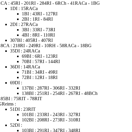
1CA : 45RI - 201RI - 284RI - 6RCh - 41RACa - 1BG
1DI : 15RACa
1BI : 43RI - 127RI
2BI : 1RI - 84RI
2DI : 27RACa
3BI : 33RI - 73RI
4BI : 8RI - 110RI
307BI : 405RI - 407RI
18CA : 218RI - 249RI - 10RH - 58RACa - 18BG
35DI : 24RACa
69BI : 6RI - 123RI
70BI : 57RI - 144RI
36DI : 14RACa
71BI : 34RI - 49RI
72BI : 12RI - 18RI
69DI :
137BI : 287RI - 306RI - 332RI
138BI : 251RI - 254RI - 267RI - 48BCh
185BI : 75RIT - 78RIT
GReims :
51DI : 23RIT
101BI : 233RI - 243RI - 327RI
102BI : 208RI - 273RI - 310RI
52DI :
103BI : 291RI - 347RI - 348RI