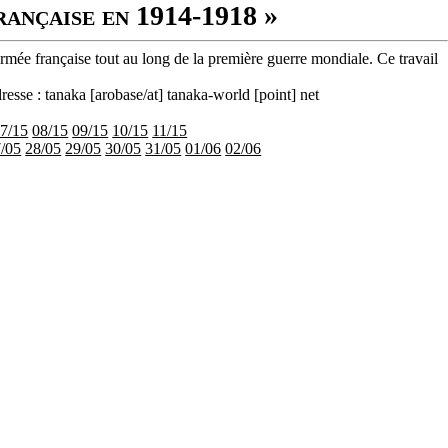
rançaise en 1914-1918 »
armée française tout au long de la première guerre mondiale. Ce travail
resse : tanaka [arobase/at] tanaka-world [point] net
7/15
08/15
09/15
10/15
11/15
/05
28/05
29/05
30/05
31/05
01/06
02/06