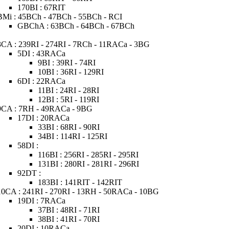
170BI : 67RIT
BMi : 45BCh - 47BCh - 55BCh - RCI
GBChA : 63BCh - 64BCh - 67BCh
3CA : 239RI - 274RI - 7RCh - 11RACa - 3BG
5DI : 43RACa
9BI : 39RI - 74RI
10BI : 36RI - 129RI
6DI : 22RACa
11BI : 24RI - 28RI
12BI : 5RI - 119RI
9CA : 7RH - 49RACa - 9BG
17DI : 20RACa
33BI : 68RI - 90RI
34BI : 114RI - 125RI
58DI :
116BI : 256RI - 285RI - 295RI
131BI : 280RI - 281RI - 296RI
92DT :
183BI : 141RIT - 142RIT
10CA : 241RI - 270RI - 13RH - 50RACa - 10BG
19DI : 7RACa
37BI : 48RI - 71RI
38BI : 41RI - 70RI
20DI : 10RACa