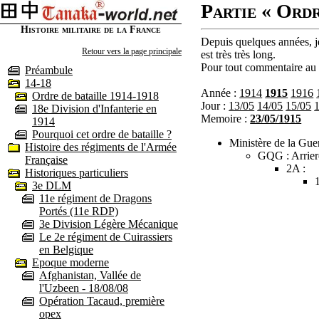
Partie « Ordr
Histoire militaire de la France
Depuis quelques années, je
Retour vers la page principale
est très très long.
Pour tout commentaire au s
Préambule
14-18
Année :
1914
1915
1916
Ordre de bataille 1914-1918
Jour :
13/05
14/05
15/05
18e Division d'Infanterie en
Memoire :
23/05/1915
1914
Pourquoi cet ordre de bataille ?
Ministère de la Guer
Histoire des régiments de l'Armée
GQG : Arrier
Française
2A :
Historiques particuliers
3e DLM
11e régiment de Dragons
Portés (11e RDP)
3e Division Légère Mécanique
Le 2e régiment de Cuirassiers
en Belgique
Epoque moderne
Afghanistan, Vallée de
l'Uzbeen - 18/08/08
Opération Tacaud, première
opex