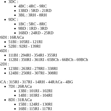
3DC :
4BC : 4RC - 9RC
13BD : 5RD - 21RD
3BL : 3RH - 8RH
9DC :
1BC : 5RC - 8RC
9BD : 1RD - 3RD
16BD : 24RD - 25RD
26DI : 16RACa
51BI : 105RI - 121RI
52BI : 92RI - 139RI
56DI :
111BI : 294RI - 354RI - 355RI
112BI : 350RI - 361RI - 65BCh - 66BCh - 69BCh
62DI :
123BI : 263RI - 278RI - 338RI
124BI : 250RI - 307RI - 308RI
4CA : 315RI - 317RI - 14RH - 44RACa - 4BG
7DI : 26RACa
13BI : 101RI - 102RI
14BI : 103RI - 104RI
8DI : 31RACa
15BI : 124RI - 130RI
16BI : 115RI - 117RI