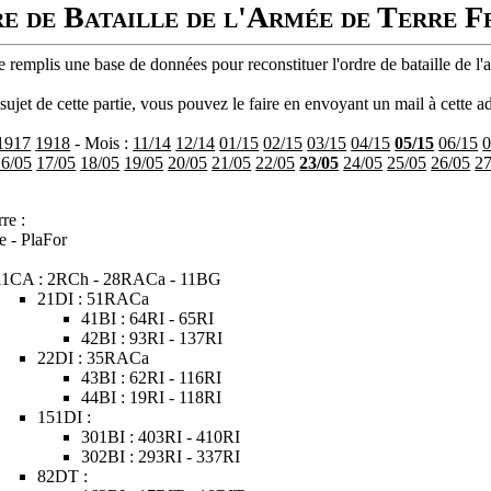
e de Bataille de l'Armée de Terre F
 remplis une base de données pour reconstituer l'ordre de bataille de l'
ujet de cette partie, vous pouvez le faire en envoyant un mail à cette ad
1917
1918
- Mois :
11/14
12/14
01/15
02/15
03/15
04/15
05/15
06/15
0
16/05
17/05
18/05
19/05
20/05
21/05
22/05
23/05
24/05
25/05
26/05
27
re :
e - PlaFor
11CA : 2RCh - 28RACa - 11BG
21DI : 51RACa
41BI : 64RI - 65RI
42BI : 93RI - 137RI
22DI : 35RACa
43BI : 62RI - 116RI
44BI : 19RI - 118RI
151DI :
301BI : 403RI - 410RI
302BI : 293RI - 337RI
82DT :