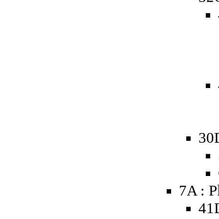
30
7A : P
41