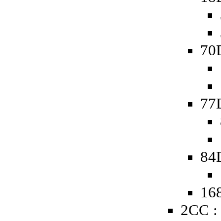
70D
77D
84
168
2CC :