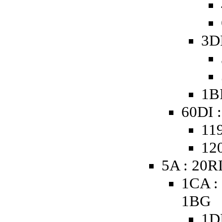
3D
1B
60DI :
119
120
5A : 20R
1CA :
1BG
1D