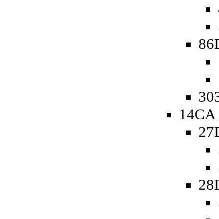
86
303
14CA 
27
28