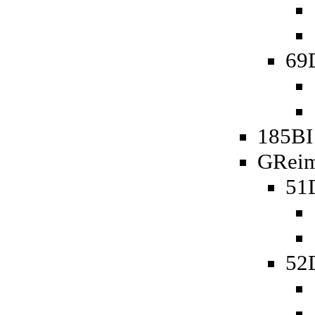
69D
185BI
GReim
51
52D