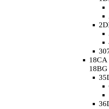
2D
307
18CA 
18BG
35
36