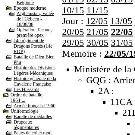
Belgique
10/15
11/15
Epoque moderne
Afghanistan, Vallée
Jour :
12/05
13/05
de l'Uzbeen -
18/08/08
20/05
21/05
22/05
Opération Tacaud,
première opex
29/05
30/05
31/05
14e régiment de
Dragons Portés (14e
Memoire :
22/05/1
RDP)
Bataille de Dien Bien
Phu
Ministère de la 
Histoire des Divisions
Légères Mécaniques
GQG : Arrier
Histoire générale de la
Cavalerie Française
2A :
Les Hussards
Ordre de bataille
11CA 
1964-...
Armée française 1960
21
Uniformologie
Barette de médailles
Drapeaux
régimentaires
Pattes de collet mod.