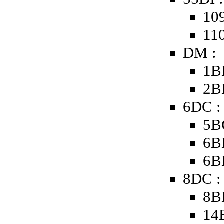
109
110
DM :
1B
2B
6DC :
5B
6B
6B
8DC :
8B
14