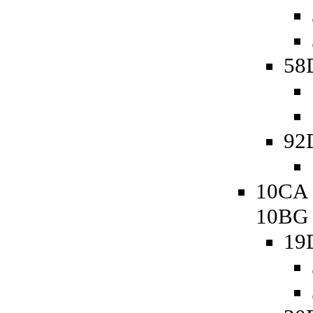
58D
92
10CA 
10BG
19