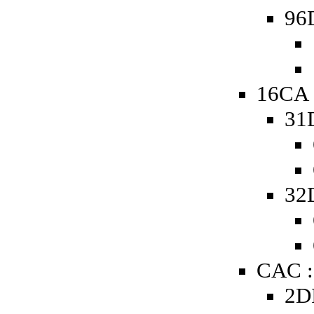
96
16CA 
31
32
CAC :
2D