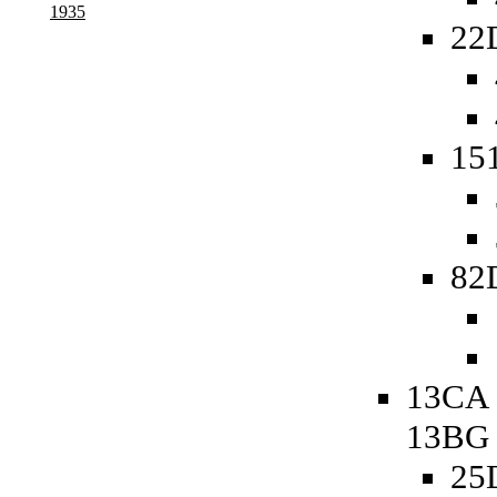
1935
22
151
82
13CA 
13BG
25