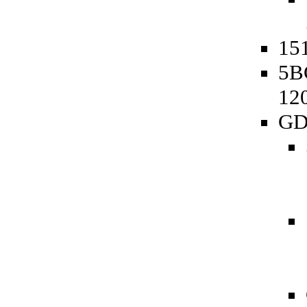
151
5B
12
GD