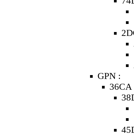
74D
2D
GPN :
36CA 
38
45D