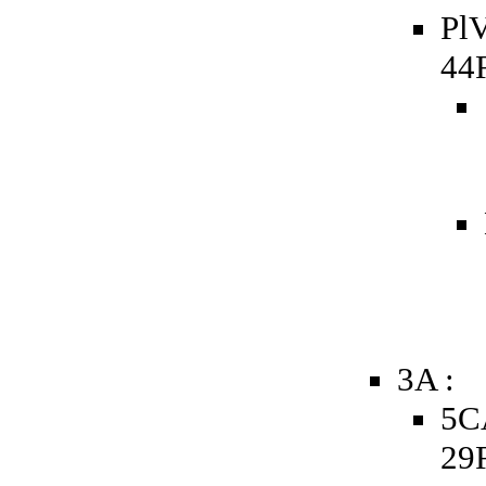
PlV
44R
3A :
5CA
29