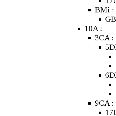
17
BMi :
GB
10A :
3CA :
5D
6D
9CA :
17