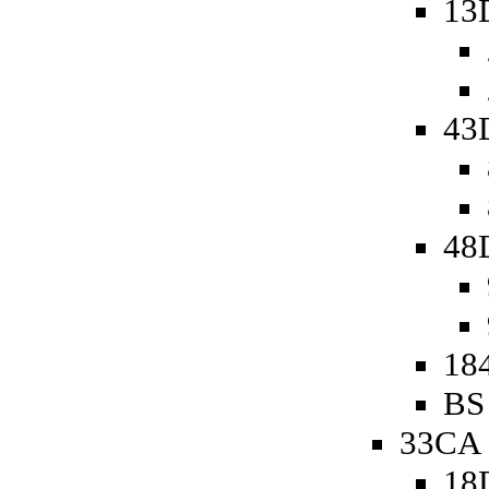
13
43
48D
18
BS
33CA 
18