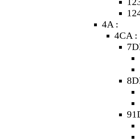
123
124
4A :
4CA :
7D
8D
91