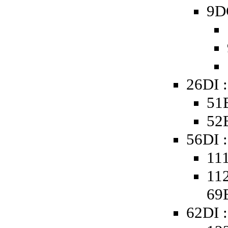
9D
26DI 
51B
52B
56DI :
111
112
69
62DI :