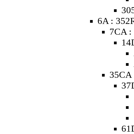
305
6A : 352
7CA :
14
35CA 
37
61D