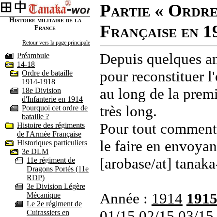
Partie « Ordre
Histoire militaire de la
Française en 1
France
Retour vers la page principale
Depuis quelques an
Préambule
14-18
pour reconstituer l'
Ordre de bataille
1914-1918
au long de la premi
18e Division
d'Infanterie en 1914
très long.
Pourquoi cet ordre de
bataille ?
Pour tout commenta
Histoire des régiments
de l'Armée Française
le faire en envoyan
Historiques particuliers
3e DLM
[arobase/at] tanaka
11e régiment de
Dragons Portés (11e
RDP)
3e Division Légère
Année :
1914
191
Mécanique
Le 2e régiment de
01/15
02/15
03/15
Cuirassiers en