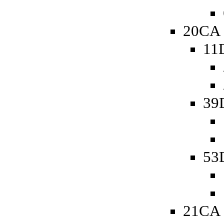
20CA 
11
39
53D
21CA 