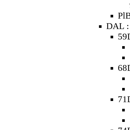
PlB
DAL :
59D
68D
71