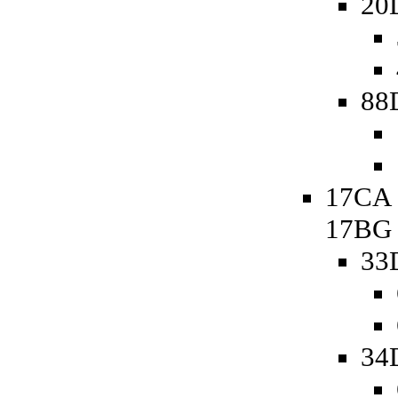
20
88
17CA 
17BG
33
34