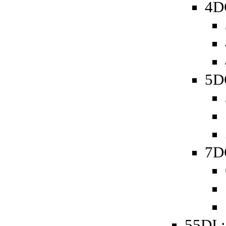
4D
5D
7D
55DI :