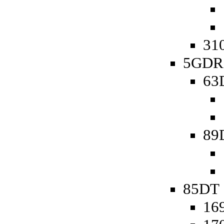
310
5GDR 
63
89
85DT 
169