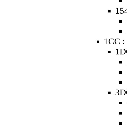
154
1CC :
1D
3D