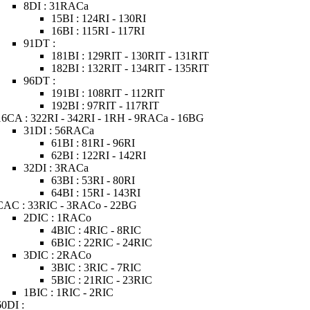
8DI : 31RACa
15BI : 124RI - 130RI
16BI : 115RI - 117RI
91DT :
181BI : 129RIT - 130RIT - 131RIT
182BI : 132RIT - 134RIT - 135RIT
96DT :
191BI : 108RIT - 112RIT
192BI : 97RIT - 117RIT
16CA : 322RI - 342RI - 1RH - 9RACa - 16BG
31DI : 56RACa
61BI : 81RI - 96RI
62BI : 122RI - 142RI
32DI : 3RACa
63BI : 53RI - 80RI
64BI : 15RI - 143RI
CAC : 33RIC - 3RACo - 22BG
2DIC : 1RACo
4BIC : 4RIC - 8RIC
6BIC : 22RIC - 24RIC
3DIC : 2RACo
3BIC : 3RIC - 7RIC
5BIC : 21RIC - 23RIC
1BIC : 1RIC - 2RIC
60DI :