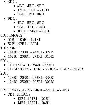
3DC :
4BC : 4RC - 9RC
13BD : 5RD - 21RD
3BL : 3RH - 8RH
9DC :
1BC : 5RC - 8RC
9BD : 1RD - 3RD
16BD : 24RD - 25RD
26DI : 16RACa
51BI : 105RI - 121RI
52BI : 92RI - 139RI
51DI : 23RIT
101BI : 233RI - 243RI - 327RI
102BI : 208RI - 273RI - 310RI
56DI :
111BI : 294RI - 354RI - 355RI
112BI : 350RI - 361RI - 65BCh - 66BCh - 69BCh
62DI :
123BI : 263RI - 278RI - 338RI
124BI : 250RI - 307RI - 308RI
4CA : 315RI - 317RI - 14RH - 44RACa - 4BG
7DI : 26RACa
13BI : 101RI - 102RI
14BI : 103RI - 104RI