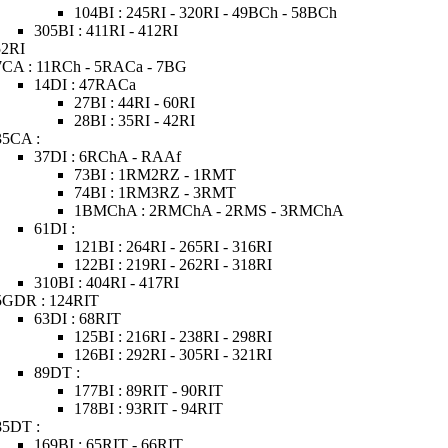
104BI : 245RI - 320RI - 49BCh - 58BCh
305BI : 411RI - 412RI
52RI
7CA : 11RCh - 5RACa - 7BG
14DI : 47RACa
27BI : 44RI - 60RI
28BI : 35RI - 42RI
35CA :
37DI : 6RChA - RAAf
73BI : 1RM2RZ - 1RMT
74BI : 1RM3RZ - 3RMT
1BMChA : 2RMChA - 2RMS - 3RMChA
61DI :
121BI : 264RI - 265RI - 316RI
122BI : 219RI - 262RI - 318RI
310BI : 404RI - 417RI
5GDR : 124RIT
63DI : 68RIT
125BI : 216RI - 238RI - 298RI
126BI : 292RI - 305RI - 321RI
89DT :
177BI : 89RIT - 90RIT
178BI : 93RIT - 94RIT
85DT :
169BI : 65RIT - 66RIT