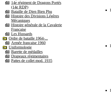
14e régiment de Dragons Portés
(14e RDP)
Bataille de Dien Bien Phu
Histoire des Divisions Légères
Mécaniques
Histoire générale de la Cavalerie
Française
Les Hussards
Ordre de bataille 1964-...
Armée française 1960
Uniformologie
Barette de médailles
Drapeaux régimentaires
Pattes de collet mod. 1935