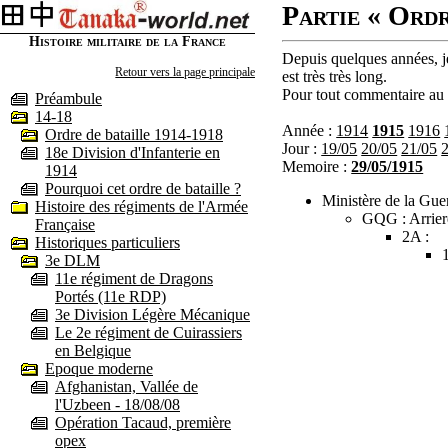
Partie « Ordr
Histoire militaire de la France
Depuis quelques années, je
Retour vers la page principale
est très très long.
Pour tout commentaire au s
Préambule
14-18
Année :
1914
1915
1916
Ordre de bataille 1914-1918
Jour :
19/05
20/05
21/05
18e Division d'Infanterie en
Memoire :
29/05/1915
1914
Pourquoi cet ordre de bataille ?
Ministère de la Guer
Histoire des régiments de l'Armée
GQG : Arrier
Française
2A :
Historiques particuliers
3e DLM
11e régiment de Dragons
Portés (11e RDP)
3e Division Légère Mécanique
Le 2e régiment de Cuirassiers
en Belgique
Epoque moderne
Afghanistan, Vallée de
l'Uzbeen - 18/08/08
Opération Tacaud, première
opex