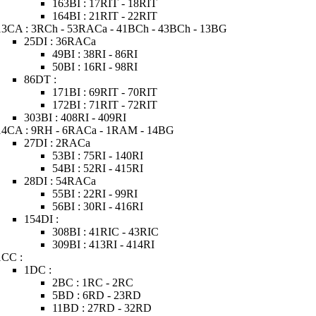
163BI : 17RIT - 18RIT
164BI : 21RIT - 22RIT
13CA : 3RCh - 53RACa - 41BCh - 43BCh - 13BG
25DI : 36RACa
49BI : 38RI - 86RI
50BI : 16RI - 98RI
86DT :
171BI : 69RIT - 70RIT
172BI : 71RIT - 72RIT
303BI : 408RI - 409RI
14CA : 9RH - 6RACa - 1RAM - 14BG
27DI : 2RACa
53BI : 75RI - 140RI
54BI : 52RI - 415RI
28DI : 54RACa
55BI : 22RI - 99RI
56BI : 30RI - 416RI
154DI :
308BI : 41RIC - 43RIC
309BI : 413RI - 414RI
1CC :
1DC :
2BC : 1RC - 2RC
5BD : 6RD - 23RD
11BD : 27RD - 32RD