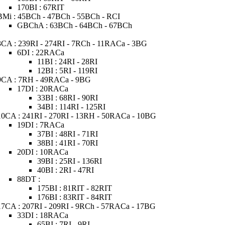
170BI : 67RIT
BMi : 45BCh - 47BCh - 55BCh - RCI
GBChA : 63BCh - 64BCh - 67BCh
3CA : 239RI - 274RI - 7RCh - 11RACa - 3BG
6DI : 22RACa
11BI : 24RI - 28RI
12BI : 5RI - 119RI
9CA : 7RH - 49RACa - 9BG
17DI : 20RACa
33BI : 68RI - 90RI
34BI : 114RI - 125RI
10CA : 241RI - 270RI - 13RH - 50RACa - 10BG
19DI : 7RACa
37BI : 48RI - 71RI
38BI : 41RI - 70RI
20DI : 10RACa
39BI : 25RI - 136RI
40BI : 2RI - 47RI
88DT :
175BI : 81RIT - 82RIT
176BI : 83RIT - 84RIT
17CA : 207RI - 209RI - 9RCh - 57RACa - 17BG
33DI : 18RACa
65BI : 7RI - 9RI