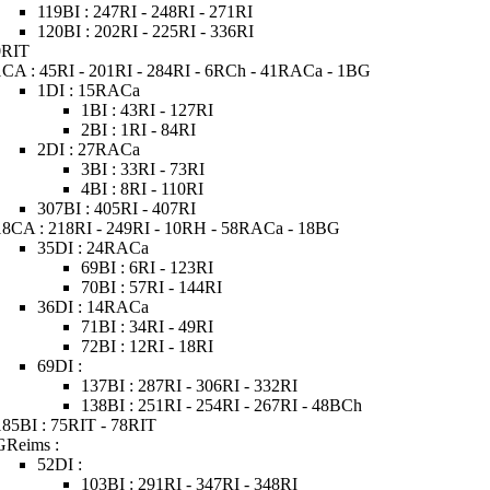
119BI : 247RI - 248RI - 271RI
120BI : 202RI - 225RI - 336RI
0RIT
1CA : 45RI - 201RI - 284RI - 6RCh - 41RACa - 1BG
1DI : 15RACa
1BI : 43RI - 127RI
2BI : 1RI - 84RI
2DI : 27RACa
3BI : 33RI - 73RI
4BI : 8RI - 110RI
307BI : 405RI - 407RI
18CA : 218RI - 249RI - 10RH - 58RACa - 18BG
35DI : 24RACa
69BI : 6RI - 123RI
70BI : 57RI - 144RI
36DI : 14RACa
71BI : 34RI - 49RI
72BI : 12RI - 18RI
69DI :
137BI : 287RI - 306RI - 332RI
138BI : 251RI - 254RI - 267RI - 48BCh
185BI : 75RIT - 78RIT
GReims :
52DI :
103BI : 291RI - 347RI - 348RI