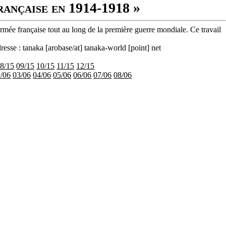
rançaise en 1914-1918 »
armée française tout au long de la première guerre mondiale. Ce travail
resse : tanaka [arobase/at] tanaka-world [point] net
8/15
09/15
10/15
11/15
12/15
/06
03/06
04/06
05/06
06/06
07/06
08/06