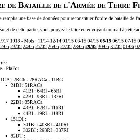
e de Bataille de l'Armée de Terre F
 remplis une base de données pour reconstituer l'ordre de bataille de l'
ujet de cette partie, vous pouvez le faire en envoyant un mail à cette ad
1917
1918
- Mois :
11/14
12/14
01/15
03/15
04/15
05/15
06/15
07/15
0
22/05
23/05
24/05
25/05
26/05
27/05
28/05
29/05
30/05
31/05
01/06
02
re :
e - PlaFor
11CA : 2RCh - 28RACa - 11BG
21DI : 51RACa
41BI : 64RI - 65RI
42BI : 93RI - 137RI
22DI : 35RACa
43BI : 62RI - 116RI
44BI : 19RI - 118RI
151DI :
301BI : 403RI - 410RI
302BI : 293RI - 337RI
82DT :