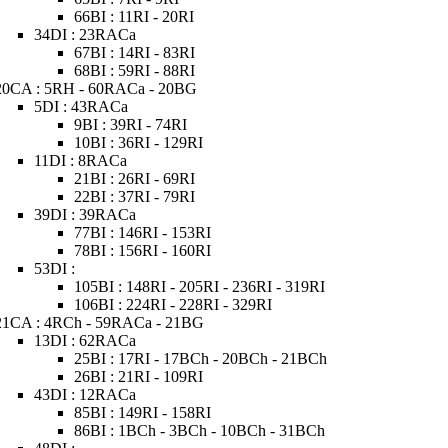
66BI : 11RI - 20RI
34DI : 23RACa
67BI : 14RI - 83RI
68BI : 59RI - 88RI
20CA : 5RH - 60RACa - 20BG
5DI : 43RACa
9BI : 39RI - 74RI
10BI : 36RI - 129RI
11DI : 8RACa
21BI : 26RI - 69RI
22BI : 37RI - 79RI
39DI : 39RACa
77BI : 146RI - 153RI
78BI : 156RI - 160RI
53DI :
105BI : 148RI - 205RI - 236RI - 319RI
106BI : 224RI - 228RI - 329RI
21CA : 4RCh - 59RACa - 21BG
13DI : 62RACa
25BI : 17RI - 17BCh - 20BCh - 21BCh
26BI : 21RI - 109RI
43DI : 12RACa
85BI : 149RI - 158RI
86BI : 1BCh - 3BCh - 10BCh - 31BCh