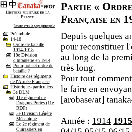
Partie « Ordre
Histoire militaire de la
Française en 1
France
Retour vers la page principale
Depuis quelques an
Préambule
14-18
pour reconstituer l'
Ordre de bataille
1914-1918
au long de la premi
18e Division
d'Infanterie en 1914
très long.
Pourquoi cet ordre de
bataille ?
Pour tout commenta
Histoire des régiments
de l'Armée Française
le faire en envoyan
Historiques particuliers
3e DLM
[arobase/at] tanaka
11e régiment de
Dragons Portés (11e
RDP)
3e Division Légère
Année :
1914
191
Mécanique
Le 2e régiment de
04/15
05/15
06/15
Cuirassiers en