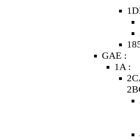
1D
185
GAE :
1A :
2C
2B