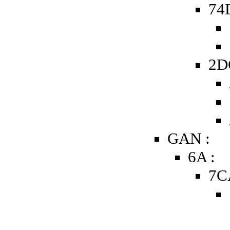
74D
2D
GAN :
6A :
7C