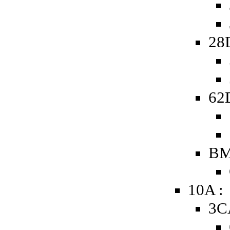
28
62D
BM
10A :
3C