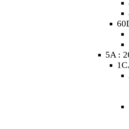
60D
5A : 
1C