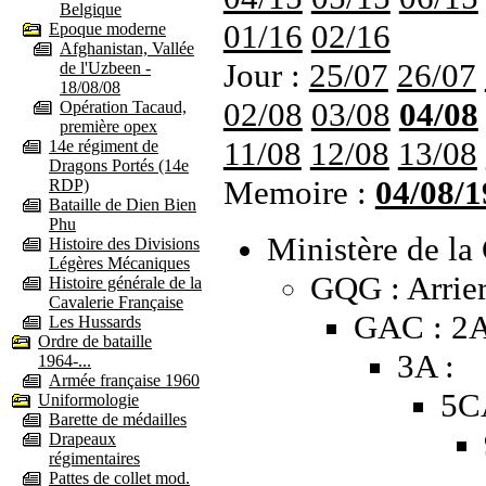
Belgique
01/16
02/16
Epoque moderne
Afghanistan, Vallée
Jour :
25/07
26/07
de l'Uzbeen -
18/08/08
02/08
03/08
04/08
Opération Tacaud,
première opex
11/08
12/08
13/08
14e régiment de
Dragons Portés (14e
Memoire :
04/08/1
RDP)
Bataille de Dien Bien
Phu
Ministère de la 
Histoire des Divisions
Légères Mécaniques
GQG : Arrier
Histoire générale de la
Cavalerie Française
GAC : 2
Les Hussards
Ordre de bataille
3A :
1964-...
Armée française 1960
5C
Uniformologie
Barette de médailles
Drapeaux
régimentaires
Pattes de collet mod.