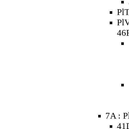
PlT
PlV
46
7A : P
41