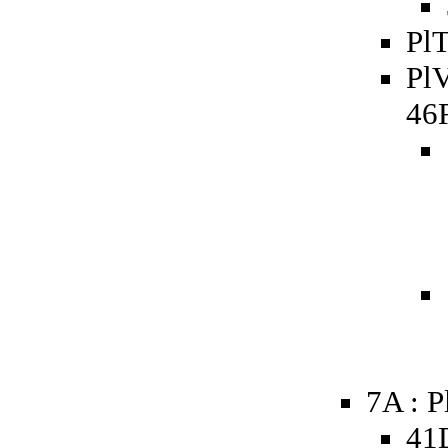
PlT
PlV
46
7A : P
41