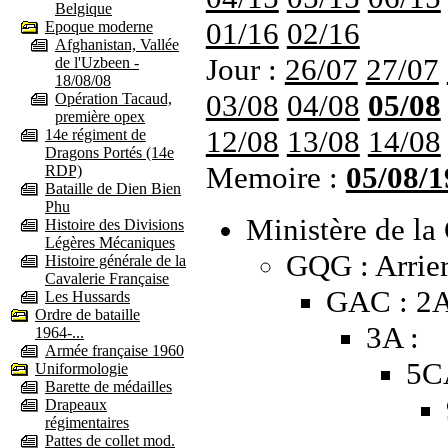
Belgique
01/16
02/16
Epoque moderne
Afghanistan, Vallée
Jour :
26/07
27/07
de l'Uzbeen -
18/08/08
03/08
04/08
05/08
Opération Tacaud,
première opex
12/08
13/08
14/08
14e régiment de
Dragons Portés (14e
Memoire :
05/08/1
RDP)
Bataille de Dien Bien
Phu
Ministère de la 
Histoire des Divisions
Légères Mécaniques
GQG : Arrier
Histoire générale de la
Cavalerie Française
GAC : 2
Les Hussards
Ordre de bataille
3A :
1964-...
Armée française 1960
5C
Uniformologie
Barette de médailles
Drapeaux
régimentaires
Pattes de collet mod.