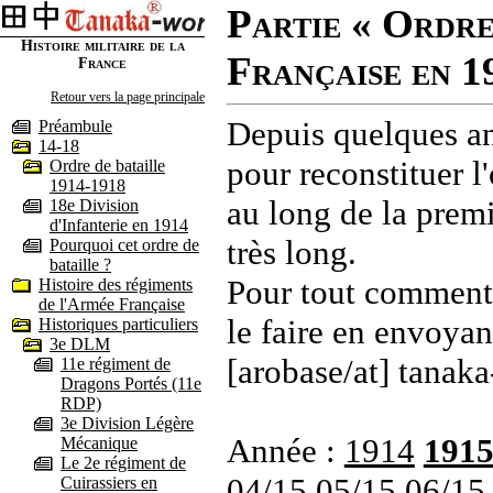
Partie « Ordre
Histoire militaire de la
Française en 1
France
Retour vers la page principale
Depuis quelques an
Préambule
14-18
pour reconstituer l'
Ordre de bataille
1914-1918
au long de la premi
18e Division
d'Infanterie en 1914
très long.
Pourquoi cet ordre de
bataille ?
Pour tout commenta
Histoire des régiments
de l'Armée Française
le faire en envoyan
Historiques particuliers
3e DLM
[arobase/at] tanaka
11e régiment de
Dragons Portés (11e
RDP)
3e Division Légère
Année :
1914
191
Mécanique
Le 2e régiment de
04/15
05/15
06/15
Cuirassiers en