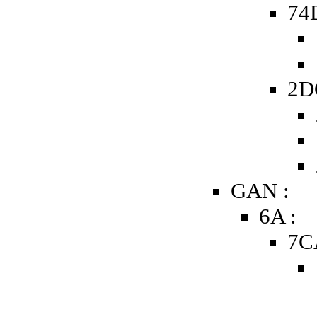
74D
2D
GAN :
6A :
7C