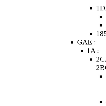
1D
185
GAE :
1A :
2C
2B