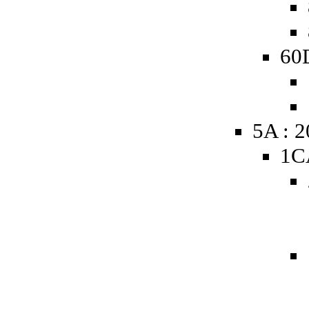
60D
5A : 
1C