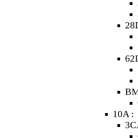
28
62D
BM
10A :
3C