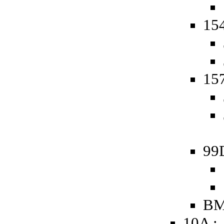
154
157
99
BM
10A :