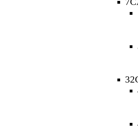
7C
32