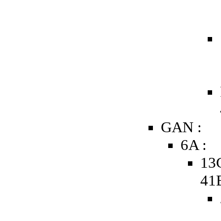
GAN :
6A :
13
41