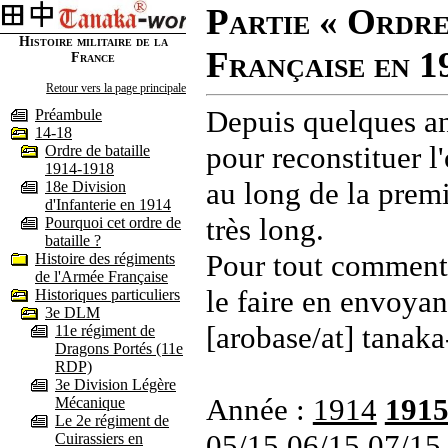
Partie « Ordre
Histoire militaire de la
Française en 1
France
Retour vers la page principale
Depuis quelques an
Préambule
14-18
pour reconstituer l'
Ordre de bataille
1914-1918
au long de la premi
18e Division
d'Infanterie en 1914
très long.
Pourquoi cet ordre de
bataille ?
Pour tout commenta
Histoire des régiments
de l'Armée Française
le faire en envoyan
Historiques particuliers
3e DLM
[arobase/at] tanaka
11e régiment de
Dragons Portés (11e
RDP)
3e Division Légère
Année :
1914
191
Mécanique
Le 2e régiment de
05/15
06/15
07/15
Cuirassiers en