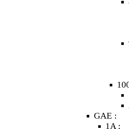
10
GAE :
1A :