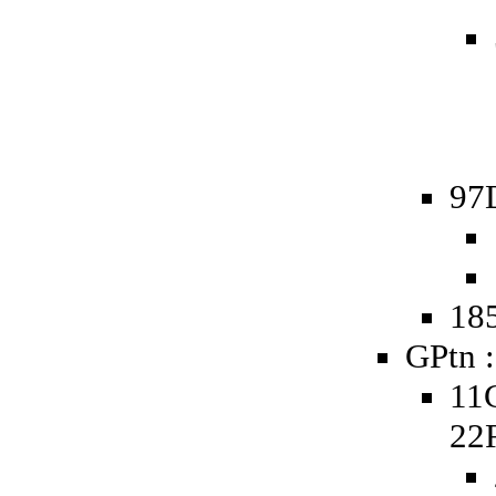
97
185
GPtn :
11
22