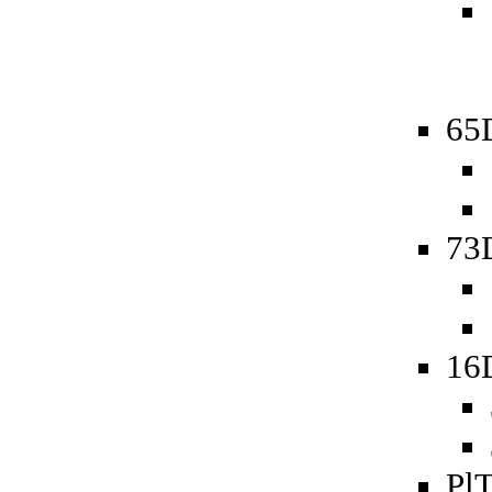
65D
73D
16
PlT