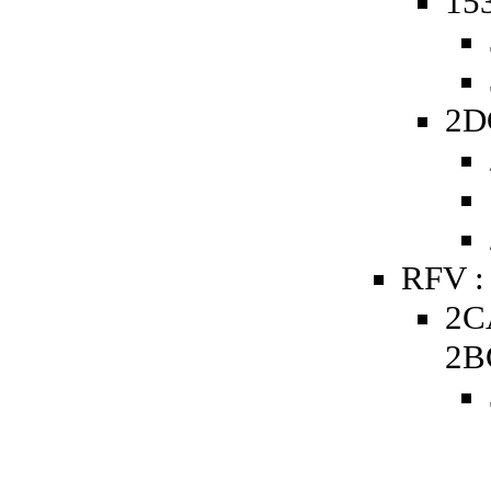
153
2D
RFV :
2C
2B