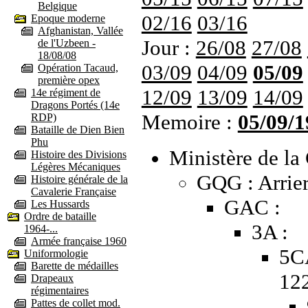
Belgique
02/16
03/16
Epoque moderne
Afghanistan, Vallée
Jour :
26/08
27/08
de l'Uzbeen -
18/08/08
03/09
04/09
05/09
Opération Tacaud,
première opex
12/09
13/09
14/09
14e régiment de
Dragons Portés (14e
Memoire :
05/09/1
RDP)
Bataille de Dien Bien
Phu
Ministère de la 
Histoire des Divisions
Légères Mécaniques
GQG : Arrier
Histoire générale de la
Cavalerie Française
GAC :
Les Hussards
Ordre de bataille
3A :
1964-...
Armée française 1960
5C
Uniformologie
Barette de médailles
12
Drapeaux
régimentaires
Pattes de collet mod.