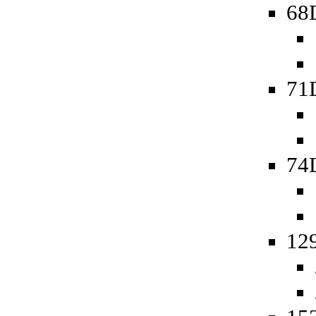
68D
71
74D
129