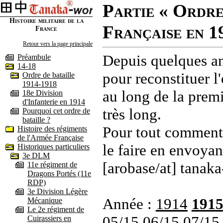
Partie « Ordre
Histoire militaire de la
Française en 1
France
Retour vers la page principale
Depuis quelques an
Préambule
14-18
pour reconstituer l'
Ordre de bataille
1914-1918
au long de la premi
18e Division
d'Infanterie en 1914
très long.
Pourquoi cet ordre de
bataille ?
Pour tout commenta
Histoire des régiments
de l'Armée Française
le faire en envoyan
Historiques particuliers
3e DLM
[arobase/at] tanaka
11e régiment de
Dragons Portés (11e
RDP)
3e Division Légère
Année :
1914
191
Mécanique
Le 2e régiment de
05/15
06/15
07/15
Cuirassiers en