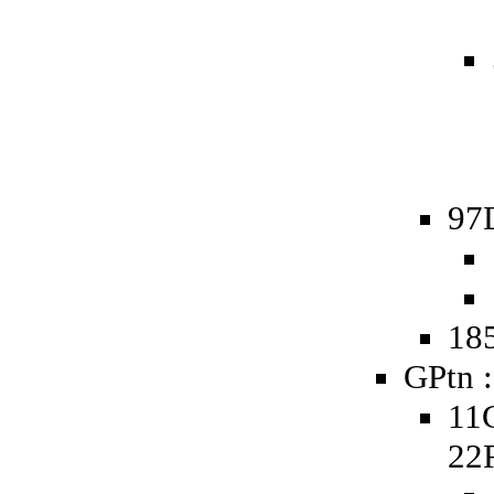
97
185
GPtn :
11
22