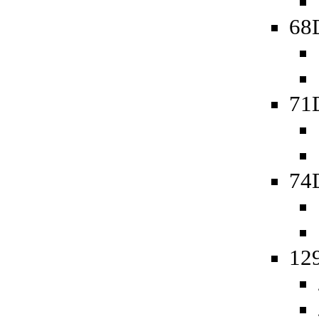
68D
71
74D
129