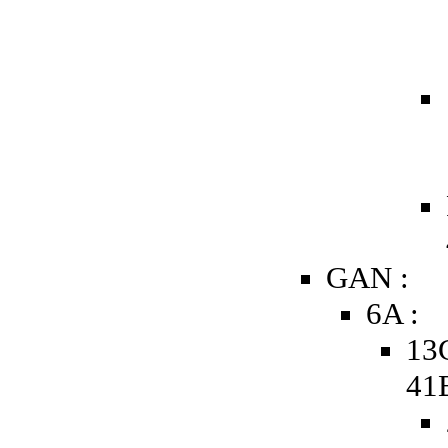
GAN :
6A :
13
41