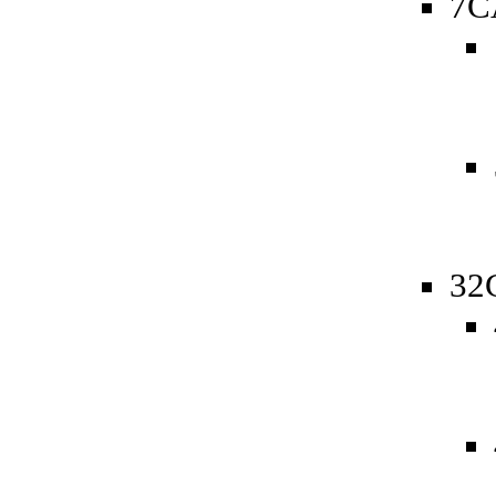
7C
32