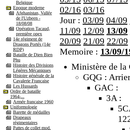
Belgique
02/16
03/16
Epoque moderne
Afghanistan, Vallée
Jour :
03/09
04/09
de l'Uzbeen -
18/08/08
11/09
12/09
13/09
Opération Tacaud,
première opex
20/09
21/09
22/09
14e régiment de
Dragons Portés (14e
Memoire :
13/09/1
RDP)
Bataille de Dien Bien
Phu
Ministère de la 
Histoire des Divisions
Légères Mécaniques
GQG : Arrier
Histoire générale de la
Cavalerie Française
GAC :
Les Hussards
Ordre de bataille
3A :
1964-...
Armée française 1960
5C
Uniformologie
Barette de médailles
12
Drapeaux
régimentaires
Pattes de collet mod.