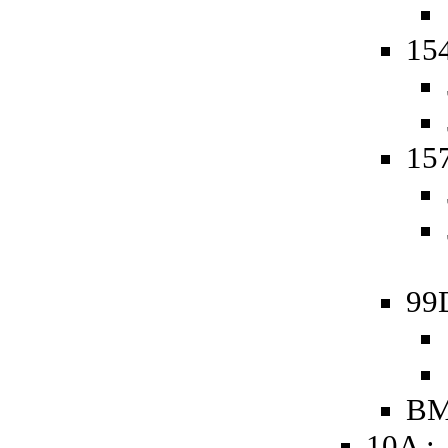
154
157
99
BM
10A :