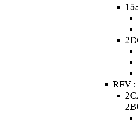
153
2D
RFV :
2C
2B