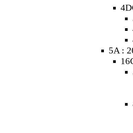
4D
5A : 
16