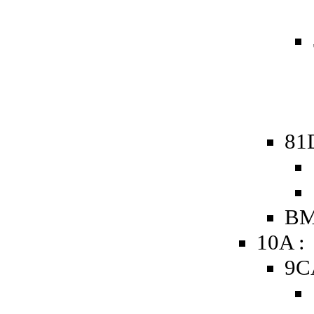
81
BM
10A :
9C