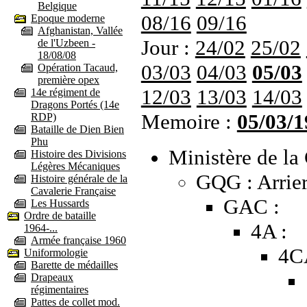
Belgique
08/16
09/16
Epoque moderne
Afghanistan, Vallée
Jour :
24/02
25/02
de l'Uzbeen -
18/08/08
03/03
04/03
05/03
Opération Tacaud,
première opex
12/03
13/03
14/03
14e régiment de
Dragons Portés (14e
Memoire :
05/03/1
RDP)
Bataille de Dien Bien
Phu
Ministère de la 
Histoire des Divisions
Légères Mécaniques
GQG : Arrier
Histoire générale de la
Cavalerie Française
GAC :
Les Hussards
Ordre de bataille
4A :
1964-...
Armée française 1960
4C
Uniformologie
Barette de médailles
Drapeaux
régimentaires
Pattes de collet mod.