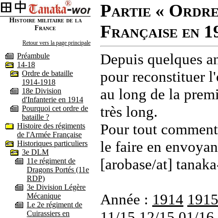
Partie « Ordre
Histoire militaire de la
Française en 1
France
Retour vers la page principale
Depuis quelques an
Préambule
14-18
pour reconstituer l'
Ordre de bataille
1914-1918
au long de la premi
18e Division
d'Infanterie en 1914
très long.
Pourquoi cet ordre de
bataille ?
Pour tout commenta
Histoire des régiments
de l'Armée Française
le faire en envoyan
Historiques particuliers
3e DLM
[arobase/at] tanaka
11e régiment de
Dragons Portés (11e
RDP)
3e Division Légère
Année :
1914
191
Mécanique
Le 2e régiment de
11/15
12/15
01/16
Cuirassiers en