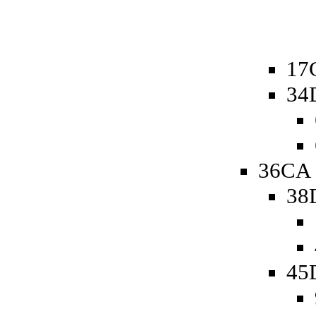
17
34
36CA 
38
45D