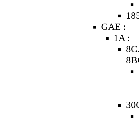
185
GAE :
1A :
8C
8B
30