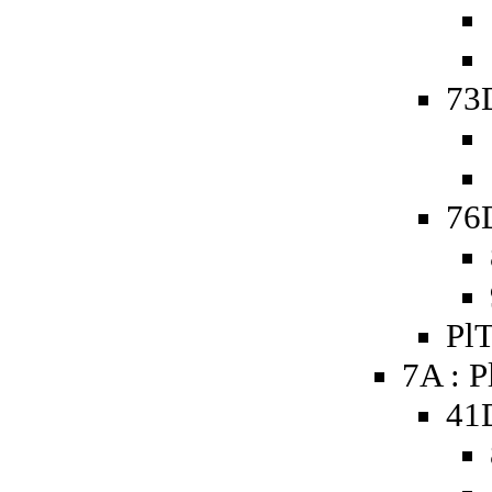
73D
76D
PlT
7A : P
41