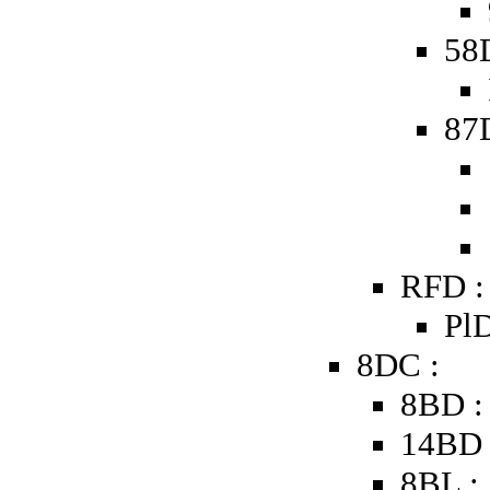
58D
87
RFD :
PlD
8DC :
8BD :
14BD 
8BL :