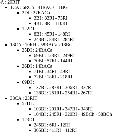
5A : 20RIT
1CA : 6RCh - 41RACa - 1BG
2DI : 27RACa
3BI : 33RI - 73RI
4BI : 8RI - 110RI
122DI :
8BI : 45RI - 148RI
243BI : 84RI - 284RI
18CA : 10RH - 58RACa - 18BG
35DI : 24RACa
69BI : 123RI - 249RI
70BI : 57RI - 144RI
36DI : 14RACa
71BI : 34RI - 49RI
72BI : 18RI - 218RI
69DI :
137BI : 287RI - 306RI - 332RI
138BI : 251RI - 254RI - 267RI
38CA : 23RIT
52DI :
103BI : 291RI - 347RI - 348RI
104BI : 245RI - 320RI - 49BCh - 58BCh
123DI :
245BI : 6RI - 12RI
305BI : 411RI - 412RI