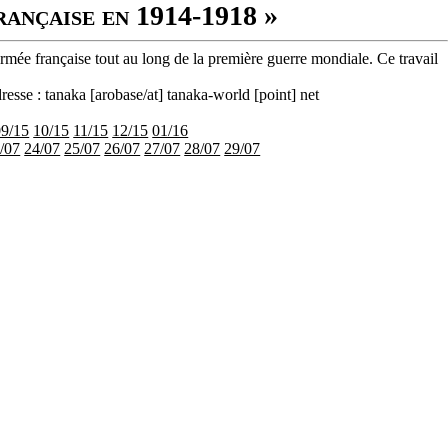
rançaise en 1914-1918 »
armée française tout au long de la première guerre mondiale. Ce travail
resse : tanaka [arobase/at] tanaka-world [point] net
09/15
10/15
11/15
12/15
01/16
/07
24/07
25/07
26/07
27/07
28/07
29/07