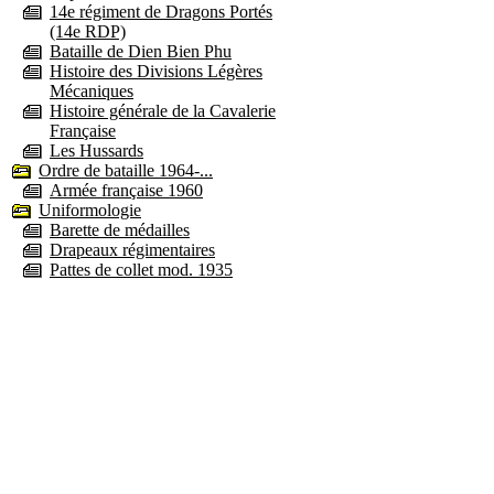
14e régiment de Dragons Portés
(14e RDP)
Bataille de Dien Bien Phu
Histoire des Divisions Légères
Mécaniques
Histoire générale de la Cavalerie
Française
Les Hussards
Ordre de bataille 1964-...
Armée française 1960
Uniformologie
Barette de médailles
Drapeaux régimentaires
Pattes de collet mod. 1935