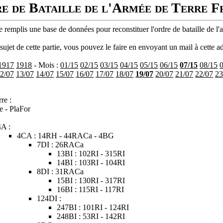
e de Bataille de l'Armée de Terre F
 remplis une base de données pour reconstituer l'ordre de bataille de l'
ujet de cette partie, vous pouvez le faire en envoyant un mail à cette ad
1917
1918
- Mois :
01/15
02/15
03/15
04/15
05/15
06/15
07/15
08/15
2/07
13/07
14/07
15/07
16/07
17/07
18/07
19/07
20/07
21/07
22/07
23
re :
e - PlaFor
4A :
4CA : 14RH - 44RACa - 4BG
7DI : 26RACa
13BI : 102RI - 315RI
14BI : 103RI - 104RI
8DI : 31RACa
15BI : 130RI - 317RI
16BI : 115RI - 117RI
124DI :
247BI : 101RI - 124RI
248BI : 53RI - 142RI