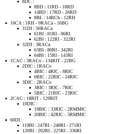
8DC :
8BD : 11RD - 18RD
14BD : 17RD - 26RD
8BL : 14RCh - 12RH
16CA : 1RH - 9RACa - 16BG
31DI : 56RACa
61BI : 81RI - 96RI
62BI : 122RI - 322RI
32DI : 3RACa
63BI : 80RI - 342RI
64BI : 15RI - 143RI
1CAC : 3RACo - 134RIT - 22BG
2DIC : 1RACo
4BIC : 4RIC - 8RIC
6BIC : 22RIC - 24RIC
3DIC : 2RACo
3BIC : 3RIC - 7RIC
5BIC : 21RIC - 23RIC
2CAC : 18RIT - 129RIT
10DIC :
19BIC : 33RIC - 2RMMIC
20BIC : 42RIC - 3RMMIC
60DI :
119BI : 247RI - 248RI - 271RI
120BI : 202RI - 225RI - 336RI