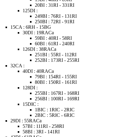
20BI : 31RI - 331RI
125DI :
249BI : 76RI - 131RI
250BI : 72RI - 91RI
15CA : 6RH - 15BG
30DI : 19RACa
59BI : 40RI - 58RI
60BI : 61RI - 240RI
126DI : 38RACa
251BI : 55RI - 112RI
252BI : 173RI - 255RI
32CA :
40DI : 40RACa
79BI : 154RI - 155RI
80BI : 150RI - 161RI
128DI :
255BI : 167RI - 168RI
256BI : 100RI - 169RI
15DIC :
1BIC : 1RIC - 2RIC
2BIC : 5RIC - 6RIC
29DI : 55RACa
57BI : 111RI - 258RI
58BI : 3RI - 141RI