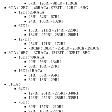
87BI : 120RI - 9BCh - 18BCh
6CA : 12RCh - 46RACa - 97RIT - 112RIT - 6BG
12DI : 25RACa
23BI : 54RI - 67RI
24BI : 106RI - 132RI
67DI :
133BI : 211RI - 214RI - 220RI
134BI : 259RI - 283RI - 288RI
127DI :
254BI : 171RI - 172RI
7BChP : 19BCh - 25BCh - 26BCh - 29BCh
8CA : 16RCh - 37RACa - 131RIT - 132RIT - 8BG
15DI : 48RACa
29BI : 56RI - 134RI
30BI : 10RI - 27RI
16DI : 1RACa
31BI : 85RI - 95RI
32BI : 13RI - 29RI
31CA :
64DI :
127BI : 261RI - 275RI - 340RI
128BI : 252RI - 286RI - 339RI
76DI :
89BI : 157RI - 210RI
97BI : 163RI - 227RI