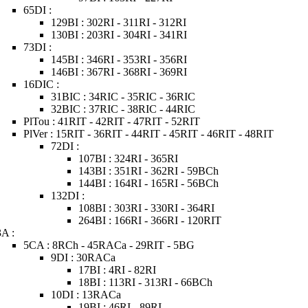
65DI :
129BI : 302RI - 311RI - 312RI
130BI : 203RI - 304RI - 341RI
73DI :
145BI : 346RI - 353RI - 356RI
146BI : 367RI - 368RI - 369RI
16DIC :
31BIC : 34RIC - 35RIC - 36RIC
32BIC : 37RIC - 38RIC - 44RIC
PlTou : 41RIT - 42RIT - 47RIT - 52RIT
PlVer : 15RIT - 36RIT - 44RIT - 45RIT - 46RIT - 48RIT
72DI :
107BI : 324RI - 365RI
143BI : 351RI - 362RI - 59BCh
144BI : 164RI - 165RI - 56BCh
132DI :
108BI : 303RI - 330RI - 364RI
264BI : 166RI - 366RI - 120RIT
3A :
5CA : 8RCh - 45RACa - 29RIT - 5BG
9DI : 30RACa
17BI : 4RI - 82RI
18BI : 113RI - 313RI - 66BCh
10DI : 13RACa
19BI : 46RI - 89RI