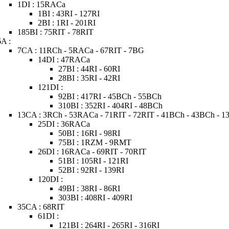
1DI : 15RACa
1BI : 43RI - 127RI
2BI : 1RI - 201RI
185BI : 75RIT - 78RIT
6A :
7CA : 11RCh - 5RACa - 67RIT - 7BG
14DI : 47RACa
27BI : 44RI - 60RI
28BI : 35RI - 42RI
121DI :
92BI : 417RI - 45BCh - 55BCh
310BI : 352RI - 404RI - 48BCh
13CA : 3RCh - 53RACa - 71RIT - 72RIT - 41BCh - 43BCh - 
25DI : 36RACa
50BI : 16RI - 98RI
75BI : 1RZM - 9RMT
26DI : 16RACa - 69RIT - 70RIT
51BI : 105RI - 121RI
52BI : 92RI - 139RI
120DI :
49BI : 38RI - 86RI
303BI : 408RI - 409RI
35CA : 68RIT
61DI :
121BI : 264RI - 265RI - 316RI