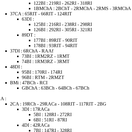
122BI : 219RI - 262RI - 318RI
1BMChA : 2BChT - 2RMChA - 2RMS - 3RMChA 
37CA : 65RIT - 66RIT - 124RIT
63DI :
125BI : 216RI - 238RI - 298RI
126BI : 292RI - 305RI - 321RI
89DT :
177BI : 89RIT - 90RIT
178BI : 93RIT - 94RIT
37DI : 6RChA - RAAf
73BI : 1RM2RZ - 1RMT
74BI : 1RM3RZ - 3RMT
48DI :
95BI : 170RI - 174RI
96BI : RTM - 2RMZT
BMi : 47BCh - RCI
GBChA : 63BCh - 64BCh - 67BCh
1A :
2CA : 19RCh - 29RACa - 108RIT - 117RIT - 2BG
3DI : 17RACa
5BI : 128RI - 272RI
6BI : 51RI - 87RI
4DI : 42RACa
7BI : 147RI - 328RI