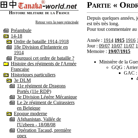
Partie « Ordr
Histoire militaire de la France
Depuis quelques années, je
Retour vers la page principale
est très très long.
Pour tout commentaire au s
Préambule
14-18
Année :
1914
1915
1916
Ordre de bataille 1914-1918
Jour :
09/07
10/07
11/07
1
18e Division d'Infanterie en
Memoire :
19/07/1915
1914
Pourquoi cet ordre de bataille ?
Ministère de la Guer
Histoire des régiments de l'Armée
GQG : Arrier
Française
GAC :
Historiques particuliers
3e DLM
11e régiment de Dragons
Portés (11e RDP)
3e Division Légère Mécanique
Le 2e régiment de Cuirassiers
en Belgique
Epoque moderne
Afghanistan, Vallée de
l'Uzbeen - 18/08/08
Opération Tacaud, première
opex