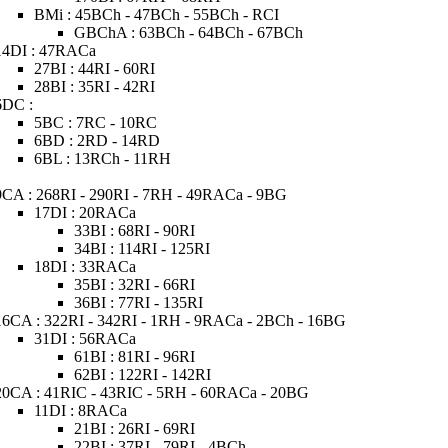
BMi : 45BCh - 47BCh - 55BCh - RCI
GBChA : 63BCh - 64BCh - 67BCh
14DI : 47RACa
27BI : 44RI - 60RI
28BI : 35RI - 42RI
6DC :
5BC : 7RC - 10RC
6BD : 2RD - 14RD
6BL : 13RCh - 11RH
9CA : 268RI - 290RI - 7RH - 49RACa - 9BG
17DI : 20RACa
33BI : 68RI - 90RI
34BI : 114RI - 125RI
18DI : 33RACa
35BI : 32RI - 66RI
36BI : 77RI - 135RI
16CA : 322RI - 342RI - 1RH - 9RACa - 2BCh - 16BG
31DI : 56RACa
61BI : 81RI - 96RI
62BI : 122RI - 142RI
20CA : 41RIC - 43RIC - 5RH - 60RACa - 20BG
11DI : 8RACa
21BI : 26RI - 69RI
22BI : 37RI - 79RI - 4BCh