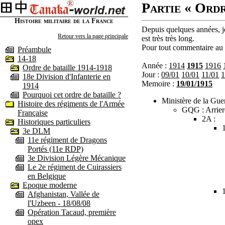
Partie « Ordr
Histoire militaire de la France
Depuis quelques années, je
Retour vers la page principale
est très très long.
Pour tout commentaire au s
Préambule
14-18
Année :
1914
1915
1916
Ordre de bataille 1914-1918
Jour :
09/01
10/01
11/01
1
18e Division d'Infanterie en
Memoire :
19/01/1915
1914
Pourquoi cet ordre de bataille ?
Ministère de la Guer
Histoire des régiments de l'Armée
GQG : Arrier
Française
2A :
Historiques particuliers
3e DLM
11e régiment de Dragons
Portés (11e RDP)
3e Division Légère Mécanique
Le 2e régiment de Cuirassiers
en Belgique
Epoque moderne
Afghanistan, Vallée de
l'Uzbeen - 18/08/08
Opération Tacaud, première
opex