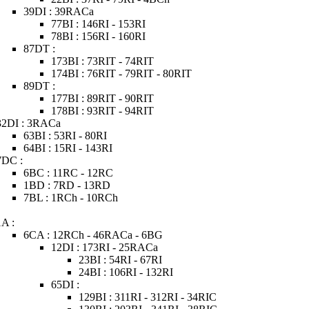
39DI : 39RACa
77BI : 146RI - 153RI
78BI : 156RI - 160RI
87DT :
173BI : 73RIT - 74RIT
174BI : 76RIT - 79RIT - 80RIT
89DT :
177BI : 89RIT - 90RIT
178BI : 93RIT - 94RIT
32DI : 3RACa
63BI : 53RI - 80RI
64BI : 15RI - 143RI
7DC :
6BC : 11RC - 12RC
1BD : 7RD - 13RD
7BL : 1RCh - 10RCh
1A :
6CA : 12RCh - 46RACa - 6BG
12DI : 173RI - 25RACa
23BI : 54RI - 67RI
24BI : 106RI - 132RI
65DI :
129BI : 311RI - 312RI - 34RIC