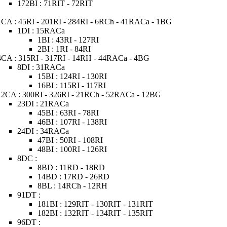
172BI : 71RIT - 72RIT
1CA : 45RI - 201RI - 284RI - 6RCh - 41RACa - 1BG
1DI : 15RACa
1BI : 43RI - 127RI
2BI : 1RI - 84RI
4CA : 315RI - 317RI - 14RH - 44RACa - 4BG
8DI : 31RACa
15BI : 124RI - 130RI
16BI : 115RI - 117RI
12CA : 300RI - 326RI - 21RCh - 52RACa - 12BG
23DI : 21RACa
45BI : 63RI - 78RI
46BI : 107RI - 138RI
24DI : 34RACa
47BI : 50RI - 108RI
48BI : 100RI - 126RI
8DC :
8BD : 11RD - 18RD
14BD : 17RD - 26RD
8BL : 14RCh - 12RH
91DT :
181BI : 129RIT - 130RIT - 131RIT
182BI : 132RIT - 134RIT - 135RIT
96DT :