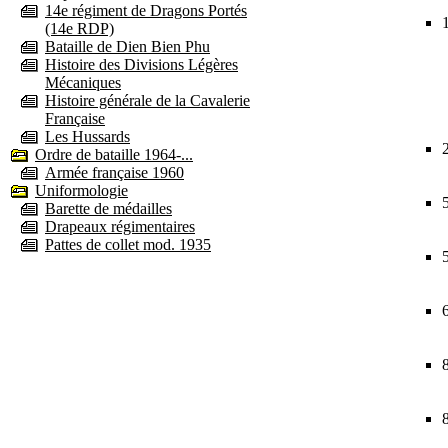
14e régiment de Dragons Portés
(14e RDP)
Bataille de Dien Bien Phu
Histoire des Divisions Légères
Mécaniques
Histoire générale de la Cavalerie
Française
Les Hussards
Ordre de bataille 1964-...
Armée française 1960
Uniformologie
Barette de médailles
Drapeaux régimentaires
Pattes de collet mod. 1935