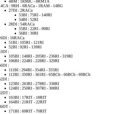
4BM : 1RMIC - 8RMTA
14CA : 9RH - 6RACa - 1RAM - 14BG
27DI : 2RACa
53BI : 75RI - 140RI
54BI : 52RI
28DI : 54RACa
55BI : 22RI - 99RI
56BI : 30RI
26DI : 16RACa
51BI : 105RI - 121RI
52BI : 92RI - 139RI
53DI :
105BI : 148RI - 205RI - 236RI - 319RI
106BI : 224RI - 228RI - 329RI
56DI :
111BI : 294RI - 354RI - 355RI
112BI : 350RI - 361RI - 65BCh - 66BCh - 69BCh
62DI :
123BI : 263RI - 278RI - 338RI
124BI : 250RI - 307RI - 308RI
82DT :
163BI : 17RIT - 18RIT
164BI : 21RIT - 22RIT
86DT :
171BI : 69RIT - 70RIT