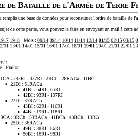
e de Bataille de l'Armée de Terre F
 remplis une base de données pour reconstituer l'ordre de bataille de l'
ujet de cette partie, vous pouvez le faire en envoyant un mail à cette ad
1917
1918
- Mois :
08/14
09/14
10/14
11/14
12/14
01/15
02/15
03/15
0
2/01
13/01
14/01
15/01
16/01
17/01
18/01
19/01
20/01
21/01
22/01
23
re :
e - PlaFor
11CA : 293RI - 337RI - 2RCh - 28RACa - 11BG
21DI : 51RACa
41BI : 64RI - 65RI
42BI : 93RI - 137RI
22DI : 35RACa
43BI : 62RI - 116RI
44BI : 19RI - 118RI
13CA : 3RCh - 53RACa - 41BCh - 43BCh - 13BG
25DI : 36RACa
49BI : 38RI - 86RI
50BI : 16RI - 98RI