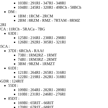
103BI : 291RI - 347RI - 348RI
104BI : 245RI - 320RI - 49BCh - 58BCh
DM :
1BM : 1RCM - 2RCM
2BM : 8RZM - RMZ - 7RTAM - 8RMZ
52RI
7CA : 11RCh - 5RACa - 7BG
63DI :
125BI : 216RI - 238RI - 298RI
126BI : 292RI - 305RI - 321RI
35CA :
37DI : 6RChA - RAAf
73BI : 1RM2RZ - 1RMT
74BI : 1RM3RZ - 2RMT
3BM : 9RZM - 1RMZT
61DI :
121BI : 264RI - 265RI - 316RI
122BI : 219RI - 262RI - 318RI
5GDR : 124RIT
55DI :
109BI : 204RI - 282RI - 289RI
110BI : 231RI - 246RI - 276RI
85DT :
169BI : 65RIT - 66RIT
170BI : 67RIT - 68RIT