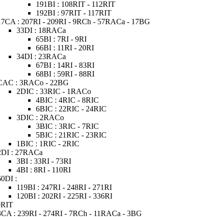
191BI : 108RIT - 112RIT
192BI : 97RIT - 117RIT
17CA : 207RI - 209RI - 9RCh - 57RACa - 17BG
33DI : 18RACa
65BI : 7RI - 9RI
66BI : 11RI - 20RI
34DI : 23RACa
67BI : 14RI - 83RI
68BI : 59RI - 88RI
CAC : 3RACo - 22BG
2DIC : 33RIC - 1RACo
4BIC : 4RIC - 8RIC
6BIC : 22RIC - 24RIC
3DIC : 2RACo
3BIC : 3RIC - 7RIC
5BIC : 21RIC - 23RIC
1BIC : 1RIC - 2RIC
2DI : 27RACa
3BI : 33RI - 73RI
4BI : 8RI - 110RI
60DI :
119BI : 247RI - 248RI - 271RI
120BI : 202RI - 225RI - 336RI
0RIT
3CA : 239RI - 274RI - 7RCh - 11RACa - 3BG