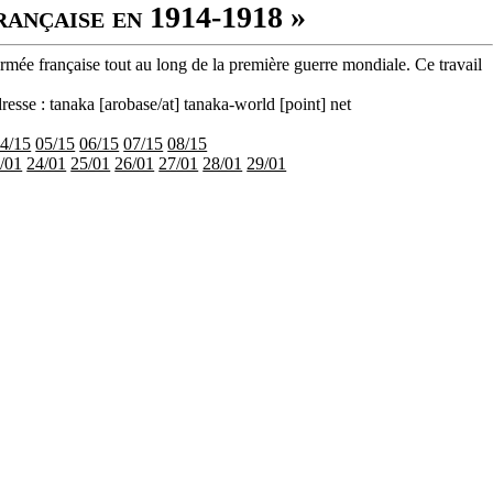
rançaise en 1914-1918 »
armée française tout au long de la première guerre mondiale. Ce travail
resse : tanaka [arobase/at] tanaka-world [point] net
4/15
05/15
06/15
07/15
08/15
/01
24/01
25/01
26/01
27/01
28/01
29/01