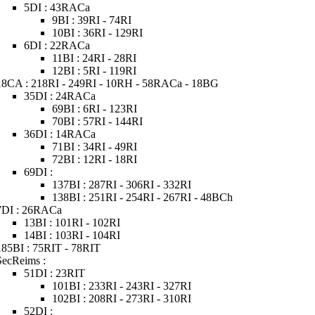
5DI : 43RACa
9BI : 39RI - 74RI
10BI : 36RI - 129RI
6DI : 22RACa
11BI : 24RI - 28RI
12BI : 5RI - 119RI
18CA : 218RI - 249RI - 10RH - 58RACa - 18BG
35DI : 24RACa
69BI : 6RI - 123RI
70BI : 57RI - 144RI
36DI : 14RACa
71BI : 34RI - 49RI
72BI : 12RI - 18RI
69DI :
137BI : 287RI - 306RI - 332RI
138BI : 251RI - 254RI - 267RI - 48BCh
7DI : 26RACa
13BI : 101RI - 102RI
14BI : 103RI - 104RI
185BI : 75RIT - 78RIT
SecReims :
51DI : 23RIT
101BI : 233RI - 243RI - 327RI
102BI : 208RI - 273RI - 310RI
52DI :