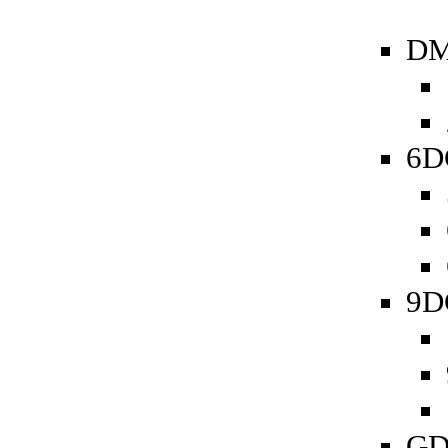
DM
6D
9D
GD