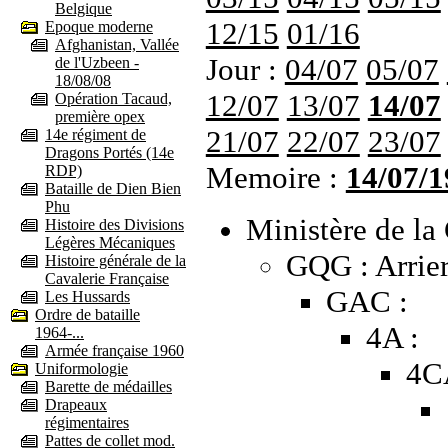
Belgique
12/15
01/16
Epoque moderne
Afghanistan, Vallée
Jour :
04/07
05/07
de l'Uzbeen -
18/08/08
12/07
13/07
14/07
Opération Tacaud,
première opex
21/07
22/07
23/07
14e régiment de
Dragons Portés (14e
Memoire :
14/07/1
RDP)
Bataille de Dien Bien
Phu
Ministère de la 
Histoire des Divisions
Légères Mécaniques
GQG : Arrier
Histoire générale de la
Cavalerie Française
GAC :
Les Hussards
Ordre de bataille
4A :
1964-...
Armée française 1960
4C
Uniformologie
Barette de médailles
Drapeaux
régimentaires
Pattes de collet mod.