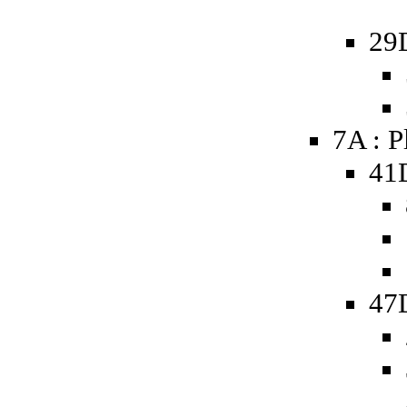
29
7A : P
41
47D