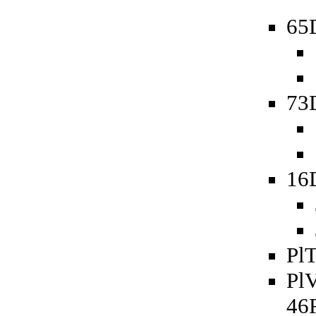
65D
73D
16
PlT
PlV
46