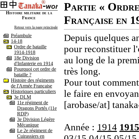
Partie « Ordre
Histoire militaire de la
Française en 1
France
Retour vers la page principale
Depuis quelques an
Préambule
14-18
pour reconstituer l'
Ordre de bataille
1914-1918
au long de la premi
18e Division
d'Infanterie en 1914
très long.
Pourquoi cet ordre de
bataille ?
Pour tout commenta
Histoire des régiments
de l'Armée Française
le faire en envoyan
Historiques particuliers
3e DLM
[arobase/at] tanaka
11e régiment de
Dragons Portés (11e
RDP)
3e Division Légère
Année :
1914
191
Mécanique
Le 2e régiment de
03/15
04/15
05/15
Cuirassiers en