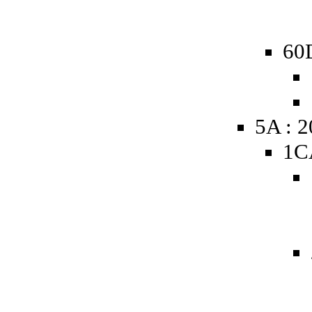
60D
5A : 
1C