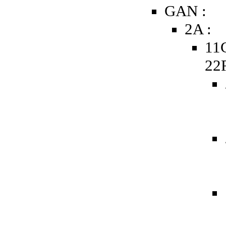
GAN :
2A :
11
22