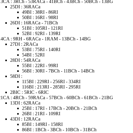
13CA : 3RCh - 53RACa - 41BCh - 43BCh - 50BCh - 13BG
25DI : 36RACa
49BI : 38RI - 86RI
50BI : 16RI - 98RI
26DI : 16RACa - 71BCh
51BI : 105RI - 121RI
52BI : 92RI - 139RI
14CA : 9RH - 6RACa - 1RAM - 13BCh - 14BG
27DI : 2RACa
53BI : 75RI - 140RI
54BI : 52RI
28DI : 54RACa
55BI : 22RI - 99RI
56BI : 30RI - 7BCh - 11BCh - 14BCh
58DI :
115BI : 229RI - 256RI - 334RI
116BI : 213RI - 285RI - 295RI
2BIC : 5RIC - 6RIC
21CA : 4RCh - 59RACa - 57BCh - 60BCh - 61BCh - 21BG
13DI : 62RACa
25BI : 17RI - 17BCh - 20BCh - 21BCh
26BI : 21RI - 109RI
43DI : 12RACa
85BI : 149RI - 158RI
86BI : 1BCh - 3BCh - 10BCh - 31BCh