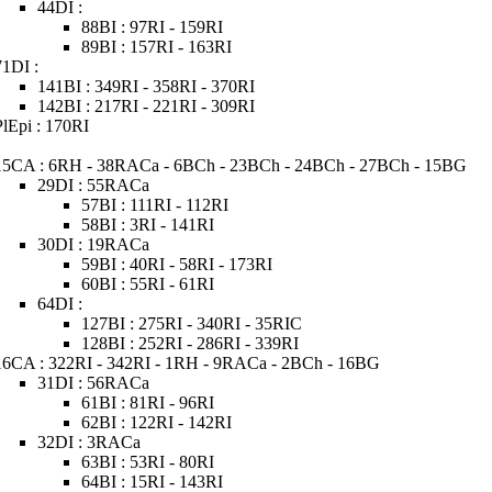
44DI :
88BI : 97RI - 159RI
89BI : 157RI - 163RI
71DI :
141BI : 349RI - 358RI - 370RI
142BI : 217RI - 221RI - 309RI
PlEpi : 170RI
15CA : 6RH - 38RACa - 6BCh - 23BCh - 24BCh - 27BCh - 15BG
29DI : 55RACa
57BI : 111RI - 112RI
58BI : 3RI - 141RI
30DI : 19RACa
59BI : 40RI - 58RI - 173RI
60BI : 55RI - 61RI
64DI :
127BI : 275RI - 340RI - 35RIC
128BI : 252RI - 286RI - 339RI
16CA : 322RI - 342RI - 1RH - 9RACa - 2BCh - 16BG
31DI : 56RACa
61BI : 81RI - 96RI
62BI : 122RI - 142RI
32DI : 3RACa
63BI : 53RI - 80RI
64BI : 15RI - 143RI