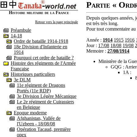
Partie « Ordr
Histoire militaire de la France
Depuis quelques années, je
Retour vers la page principale
est très très long.
Pour tout commentaire au s
Préambule
14-18
Année :
1914
1915
1916
Ordre de bataille 1914-1918
Jour :
17/08
18/08
19/08
18e Division d'Infanterie en
Memoire :
27/08/1914
1914
Pourquoi cet ordre de bataille ?
Ministère de la Guer
Histoire des régiments de l'Armée
GQG : Arrier
Française
1A :
Historiques particuliers
3e DLM
11e régiment de Dragons
Portés (11e RDP)
3e Division Légère Mécanique
Le 2e régiment de Cuirassiers
en Belgique
Epoque moderne
Afghanistan, Vallée de
l'Uzbeen - 18/08/08
Opération Tacaud, première
opex