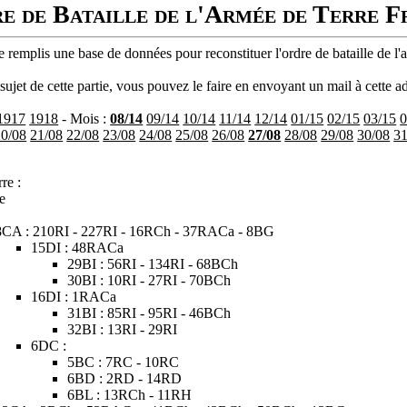
e de Bataille de l'Armée de Terre F
 remplis une base de données pour reconstituer l'ordre de bataille de l'
ujet de cette partie, vous pouvez le faire en envoyant un mail à cette ad
1917
1918
- Mois :
08/14
09/14
10/14
11/14
12/14
01/15
02/15
03/15
0
20/08
21/08
22/08
23/08
24/08
25/08
26/08
27/08
28/08
29/08
30/08
31
re :
e
8CA : 210RI - 227RI - 16RCh - 37RACa - 8BG
15DI : 48RACa
29BI : 56RI - 134RI - 68BCh
30BI : 10RI - 27RI - 70BCh
16DI : 1RACa
31BI : 85RI - 95RI - 46BCh
32BI : 13RI - 29RI
6DC :
5BC : 7RC - 10RC
6BD : 2RD - 14RD
6BL : 13RCh - 11RH