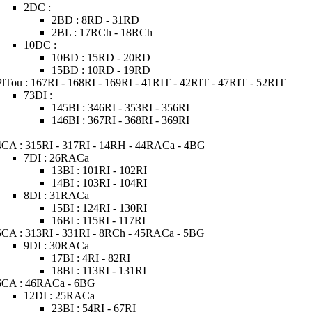
2DC :
2BD : 8RD - 31RD
2BL : 17RCh - 18RCh
10DC :
10BD : 15RD - 20RD
15BD : 10RD - 19RD
PlTou : 167RI - 168RI - 169RI - 41RIT - 42RIT - 47RIT - 52RIT
73DI :
145BI : 346RI - 353RI - 356RI
146BI : 367RI - 368RI - 369RI
4CA : 315RI - 317RI - 14RH - 44RACa - 4BG
7DI : 26RACa
13BI : 101RI - 102RI
14BI : 103RI - 104RI
8DI : 31RACa
15BI : 124RI - 130RI
16BI : 115RI - 117RI
5CA : 313RI - 331RI - 8RCh - 45RACa - 5BG
9DI : 30RACa
17BI : 4RI - 82RI
18BI : 113RI - 131RI
6CA : 46RACa - 6BG
12DI : 25RACa
23BI : 54RI - 67RI