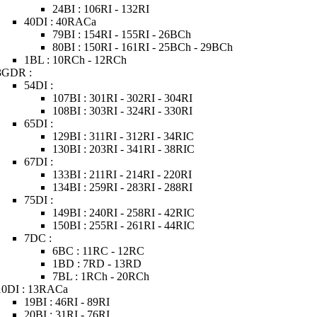
24BI : 106RI - 132RI
40DI : 40RACa
79BI : 154RI - 155RI - 26BCh
80BI : 150RI - 161RI - 25BCh - 29BCh
1BL : 10RCh - 12RCh
3GDR :
54DI :
107BI : 301RI - 302RI - 304RI
108BI : 303RI - 324RI - 330RI
65DI :
129BI : 311RI - 312RI - 34RIC
130BI : 203RI - 341RI - 38RIC
67DI :
133BI : 211RI - 214RI - 220RI
134BI : 259RI - 283RI - 288RI
75DI :
149BI : 240RI - 258RI - 42RIC
150BI : 255RI - 261RI - 44RIC
7DC :
6BC : 11RC - 12RC
1BD : 7RD - 13RD
7BL : 1RCh - 20RCh
10DI : 13RACa
19BI : 46RI - 89RI
20BI : 31RI - 76RI