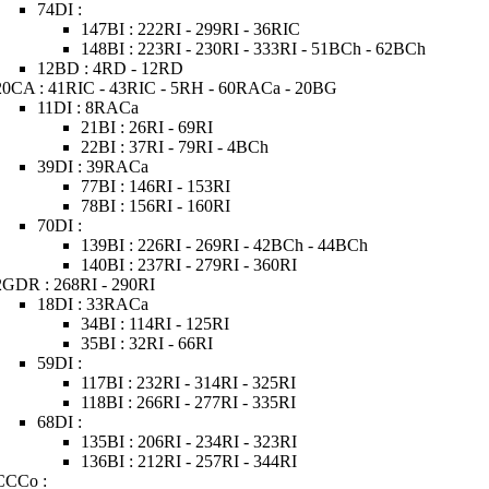
74DI :
147BI : 222RI - 299RI - 36RIC
148BI : 223RI - 230RI - 333RI - 51BCh - 62BCh
12BD : 4RD - 12RD
20CA : 41RIC - 43RIC - 5RH - 60RACa - 20BG
11DI : 8RACa
21BI : 26RI - 69RI
22BI : 37RI - 79RI - 4BCh
39DI : 39RACa
77BI : 146RI - 153RI
78BI : 156RI - 160RI
70DI :
139BI : 226RI - 269RI - 42BCh - 44BCh
140BI : 237RI - 279RI - 360RI
2GDR : 268RI - 290RI
18DI : 33RACa
34BI : 114RI - 125RI
35BI : 32RI - 66RI
59DI :
117BI : 232RI - 314RI - 325RI
118BI : 266RI - 277RI - 335RI
68DI :
135BI : 206RI - 234RI - 323RI
136BI : 212RI - 257RI - 344RI
CCCo :