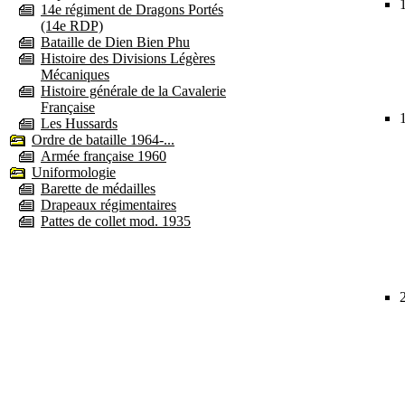
14e régiment de Dragons Portés
(14e RDP)
Bataille de Dien Bien Phu
Histoire des Divisions Légères
Mécaniques
Histoire générale de la Cavalerie
Française
Les Hussards
Ordre de bataille 1964-...
Armée française 1960
Uniformologie
Barette de médailles
Drapeaux régimentaires
Pattes de collet mod. 1935