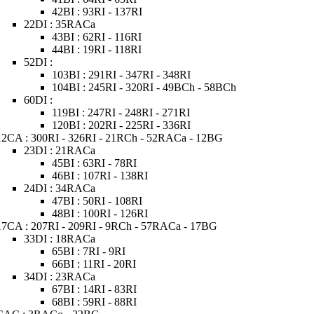
42BI : 93RI - 137RI
22DI : 35RACa
43BI : 62RI - 116RI
44BI : 19RI - 118RI
52DI :
103BI : 291RI - 347RI - 348RI
104BI : 245RI - 320RI - 49BCh - 58BCh
60DI :
119BI : 247RI - 248RI - 271RI
120BI : 202RI - 225RI - 336RI
12CA : 300RI - 326RI - 21RCh - 52RACa - 12BG
23DI : 21RACa
45BI : 63RI - 78RI
46BI : 107RI - 138RI
24DI : 34RACa
47BI : 50RI - 108RI
48BI : 100RI - 126RI
17CA : 207RI - 209RI - 9RCh - 57RACa - 17BG
33DI : 18RACa
65BI : 7RI - 9RI
66BI : 11RI - 20RI
34DI : 23RACa
67BI : 14RI - 83RI
68BI : 59RI - 88RI