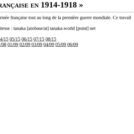
rançaise en 1914-1918 »
armée française tout au long de la première guerre mondiale. Ce travail
resse : tanaka [arobase/at] tanaka-world [point] net
4/15
05/15
06/15
07/15
08/15
/08
01/09
02/09
03/09
04/09
05/09
06/09