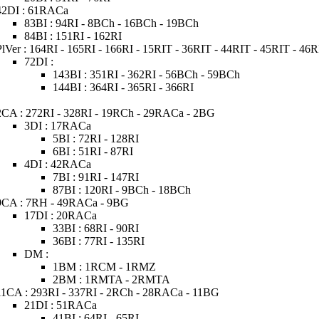
42DI : 61RACa
83BI : 94RI - 8BCh - 16BCh - 19BCh
84BI : 151RI - 162RI
PlVer : 164RI - 165RI - 166RI - 15RIT - 36RIT - 44RIT - 45RIT - 46
72DI :
143BI : 351RI - 362RI - 56BCh - 59BCh
144BI : 364RI - 365RI - 366RI
2CA : 272RI - 328RI - 19RCh - 29RACa - 2BG
3DI : 17RACa
5BI : 72RI - 128RI
6BI : 51RI - 87RI
4DI : 42RACa
7BI : 91RI - 147RI
87BI : 120RI - 9BCh - 18BCh
9CA : 7RH - 49RACa - 9BG
17DI : 20RACa
33BI : 68RI - 90RI
36BI : 77RI - 135RI
DM :
1BM : 1RCM - 1RMZ
2BM : 1RMTA - 2RMTA
11CA : 293RI - 337RI - 2RCh - 28RACa - 11BG
21DI : 51RACa
41BI : 64RI - 65RI