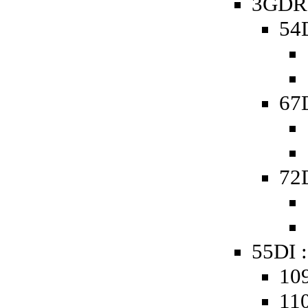
3GDR 
54D
67D
72D
55DI :
109
110