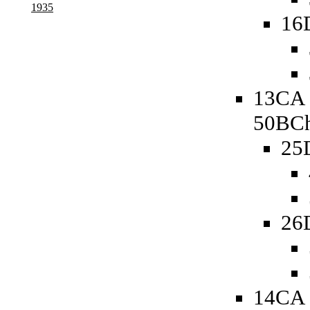
1935
16
13CA 
50BCh
25
26
14CA 