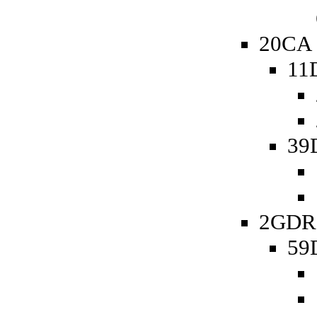
20CA 
11
39
2GDR 
59D