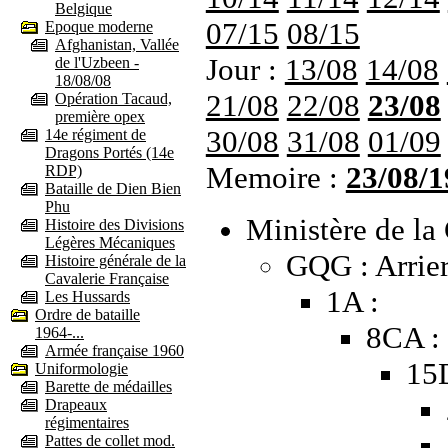
Belgique
07/15
08/15
Epoque moderne
Afghanistan, Vallée
Jour :
13/08
14/08
de l'Uzbeen -
18/08/08
21/08
22/08
23/08
Opération Tacaud,
première opex
30/08
31/08
01/09
14e régiment de
Dragons Portés (14e
Memoire :
23/08/1
RDP)
Bataille de Dien Bien
Phu
Ministère de la 
Histoire des Divisions
Légères Mécaniques
GQG : Arrier
Histoire générale de la
Cavalerie Française
1A :
Les Hussards
Ordre de bataille
8CA :
1964-...
Armée française 1960
15
Uniformologie
Barette de médailles
Drapeaux
régimentaires
Pattes de collet mod.