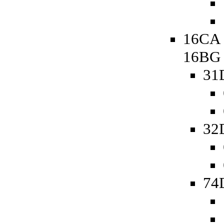
16CA 
16BG
31
32
74D