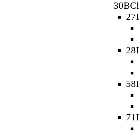
30BCh
27
28
58D
71D