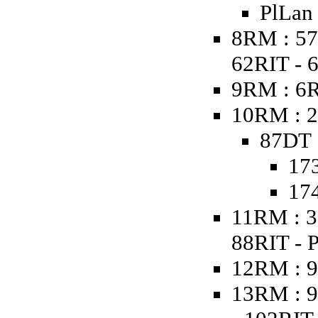
PlLan
8RM : 57
62RIT - 
9RM : 6
10RM : 2
87DT 
173
174
11RM : 3
88RIT - 
12RM : 9
13RM : 9