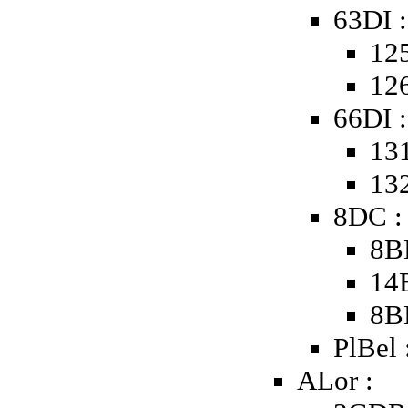
63DI :
125
126
66DI :
131
132
8DC :
8B
14
8B
PlBel 
ALor :