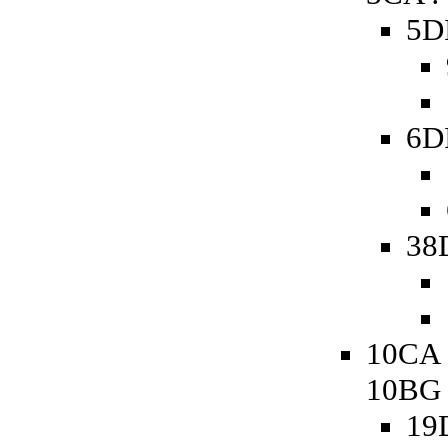
5D
6D
38
10CA 
10BG
19