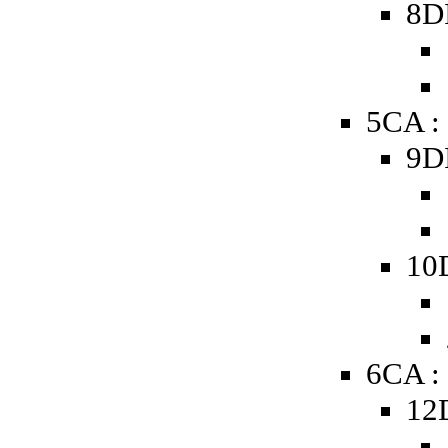
8D
5CA :
9D
10
6CA :
12