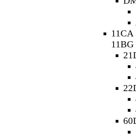
DM
11CA 
11BG
21
22
60D