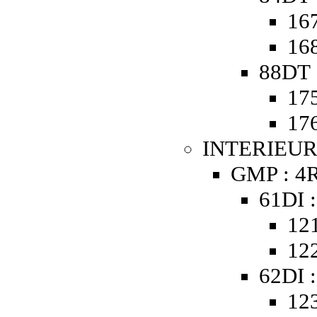
167
168
88DT 
175
176
INTERIEUR
GMP : 4R
61DI :
121
122
62DI :
123