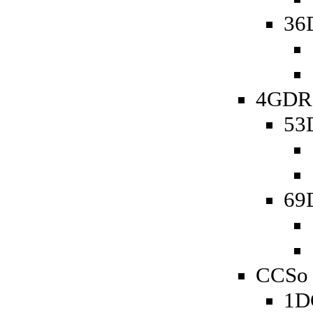
36
4GDR 
53D
69D
CCSo 
1D