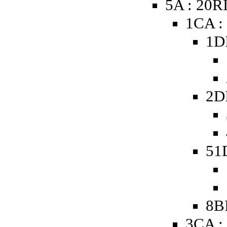
5A : 20R
1CA :
1D
2D
51D
8BI
3CA :