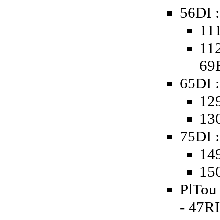
56DI :
111
112
69
65DI :
129
130
75DI :
149
150
PlTou 
- 47R