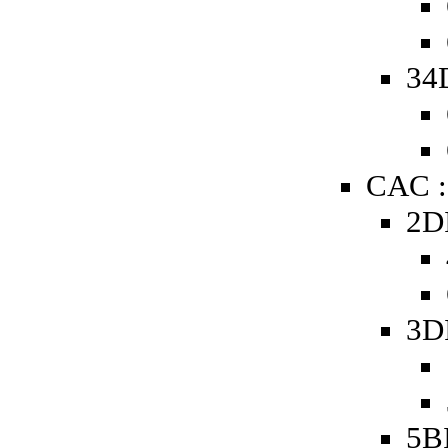
34
CAC :
2D
3D
5B