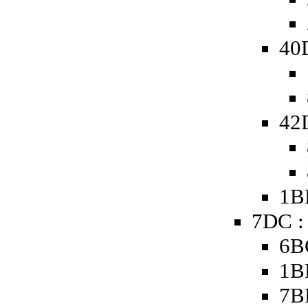
40
42
1B
7DC :
6B
1B
7B