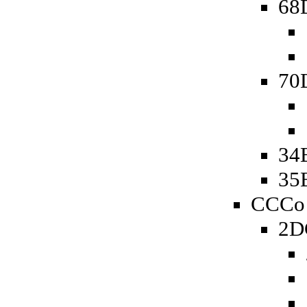
68D
70D
34B
35B
CCCo 
2D