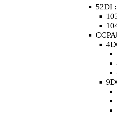
52DI :
103
104
CCPAb
4D
9D