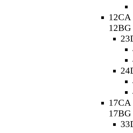
12CA 
12BG
23
24
17CA 
17BG
33