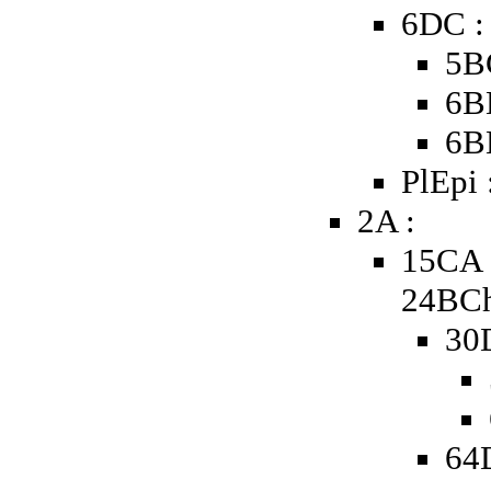
6DC :
5B
6B
6B
PlEpi 
2A :
15CA 
24BCh
30
64D