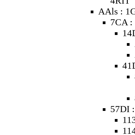
4RIT
AAls : 
7CA :
14
41
57DI :
113
114