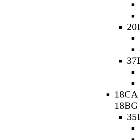
20
37
18CA 
18BG
35