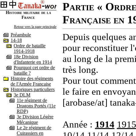
Partie « Ordre
Histoire militaire de la
Française en 1
France
Retour vers la page principale
Depuis quelques an
Préambule
14-18
pour reconstituer l'
Ordre de bataille
1914-1918
au long de la premi
18e Division
d'Infanterie en 1914
très long.
Pourquoi cet ordre de
bataille ?
Pour tout commenta
Histoire des régiments
de l'Armée Française
le faire en envoyan
Historiques particuliers
3e DLM
[arobase/at] tanaka
11e régiment de
Dragons Portés (11e
RDP)
3e Division Légère
Année :
1914
191
Mécanique
Le 2e régiment de
10/14
11/14
12/14
Cuirassiers en