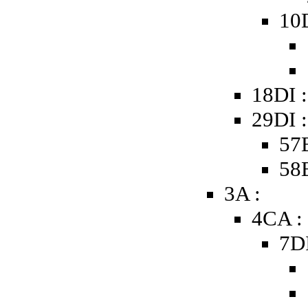
10
18DI 
29DI 
57B
58B
3A :
4CA :
7D