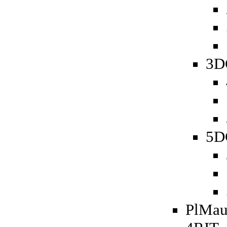
3D
5D
PlMau 