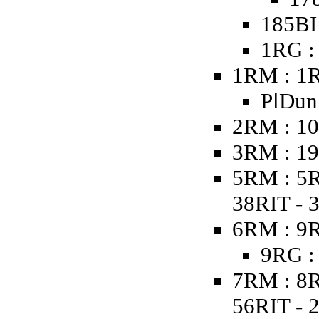
185BI
1RG :
1RM : 1
PlDun 
2RM : 1
3RM : 19
5RM : 5R
38RIT - 
6RM : 9R
9RG :
7RM : 8R
56RIT - 