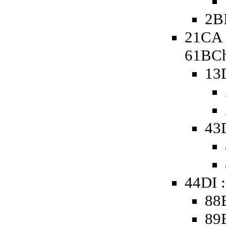
2B
21CA 
61BCh
13
43
44DI :
88B
89B