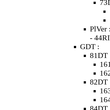
73D
PlVer 
- 44RI
GDT :
81DT 
161
162
82DT 
163
164
84DT 