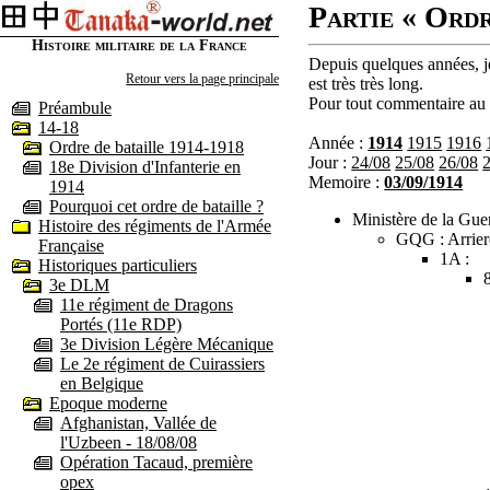
Partie « Ordr
Histoire militaire de la France
Depuis quelques années, je
Retour vers la page principale
est très très long.
Pour tout commentaire au s
Préambule
14-18
Année :
1914
1915
1916
Ordre de bataille 1914-1918
Jour :
24/08
25/08
26/08
18e Division d'Infanterie en
Memoire :
03/09/1914
1914
Pourquoi cet ordre de bataille ?
Ministère de la Guer
Histoire des régiments de l'Armée
GQG : Arrier
Française
1A :
Historiques particuliers
3e DLM
11e régiment de Dragons
Portés (11e RDP)
3e Division Légère Mécanique
Le 2e régiment de Cuirassiers
en Belgique
Epoque moderne
Afghanistan, Vallée de
l'Uzbeen - 18/08/08
Opération Tacaud, première
opex