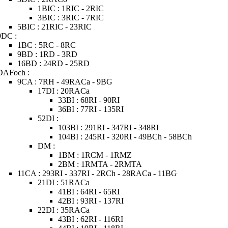
1BIC : 1RIC - 2RIC
3BIC : 3RIC - 7RIC
5BIC : 21RIC - 23RIC
9DC :
1BC : 5RC - 8RC
9BD : 1RD - 3RD
16BD : 24RD - 25RD
DAFoch :
9CA : 7RH - 49RACa - 9BG
17DI : 20RACa
33BI : 68RI - 90RI
36BI : 77RI - 135RI
52DI :
103BI : 291RI - 347RI - 348RI
104BI : 245RI - 320RI - 49BCh - 58BCh
DM :
1BM : 1RCM - 1RMZ
2BM : 1RMTA - 2RMTA
11CA : 293RI - 337RI - 2RCh - 28RACa - 11BG
21DI : 51RACa
41BI : 64RI - 65RI
42BI : 93RI - 137RI
22DI : 35RACa
43BI : 62RI - 116RI