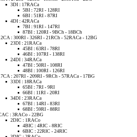
3DI : 17RACa
5BI : 72RI - 128RI
6BI : 51RI - 87RI
4DI : 42RACa
7BI : 91RI - 147RI
87BI : 120RI - 9BCh - 18BCh
12CA : 300RI - 326RI - 21RCh - 52RACa - 12BG
23DI : 21RACa
45BI : 63RI - 78RI
46BI : 107RI - 138RI
24DI : 34RACa
47BI : 50RI - 108RI
48BI : 100RI - 126RI
17CA : 207RI - 209RI - 9RCh - 57RACa - 17BG
33DI : 18RACa
65BI : 7RI - 9RI
66BI : 11RI - 20RI
34DI : 23RACa
67BI : 14RI - 83RI
68BI : 59RI - 88RI
CAC : 3RACo - 22BG
2DIC : 1RACo
4BIC : 4RIC - 8RIC
6BIC : 22RIC - 24RIC
3DIC : 2RACo