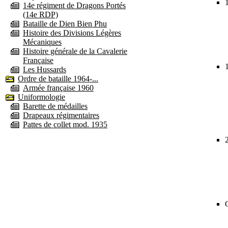
14e régiment de Dragons Portés
(14e RDP)
Bataille de Dien Bien Phu
Histoire des Divisions Légères
Mécaniques
Histoire générale de la Cavalerie
Française
Les Hussards
Ordre de bataille 1964-...
Armée française 1960
Uniformologie
Barette de médailles
Drapeaux régimentaires
Pattes de collet mod. 1935