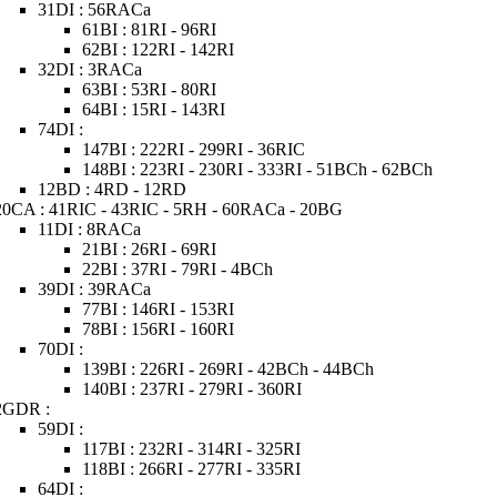
31DI : 56RACa
61BI : 81RI - 96RI
62BI : 122RI - 142RI
32DI : 3RACa
63BI : 53RI - 80RI
64BI : 15RI - 143RI
74DI :
147BI : 222RI - 299RI - 36RIC
148BI : 223RI - 230RI - 333RI - 51BCh - 62BCh
12BD : 4RD - 12RD
20CA : 41RIC - 43RIC - 5RH - 60RACa - 20BG
11DI : 8RACa
21BI : 26RI - 69RI
22BI : 37RI - 79RI - 4BCh
39DI : 39RACa
77BI : 146RI - 153RI
78BI : 156RI - 160RI
70DI :
139BI : 226RI - 269RI - 42BCh - 44BCh
140BI : 237RI - 279RI - 360RI
2GDR :
59DI :
117BI : 232RI - 314RI - 325RI
118BI : 266RI - 277RI - 335RI
64DI :