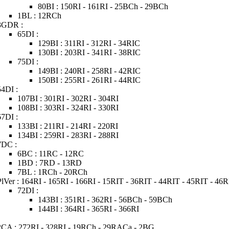
80BI : 150RI - 161RI - 25BCh - 29BCh
1BL : 12RCh
3GDR :
65DI :
129BI : 311RI - 312RI - 34RIC
130BI : 203RI - 341RI - 38RIC
75DI :
149BI : 240RI - 258RI - 42RIC
150BI : 255RI - 261RI - 44RIC
54DI :
107BI : 301RI - 302RI - 304RI
108BI : 303RI - 324RI - 330RI
67DI :
133BI : 211RI - 214RI - 220RI
134BI : 259RI - 283RI - 288RI
7DC :
6BC : 11RC - 12RC
1BD : 7RD - 13RD
7BL : 1RCh - 20RCh
PlVer : 164RI - 165RI - 166RI - 15RIT - 36RIT - 44RIT - 45RIT - 46
72DI :
143BI : 351RI - 362RI - 56BCh - 59BCh
144BI : 364RI - 365RI - 366RI
2CA : 272RI - 328RI - 19RCh - 29RACa - 2BG