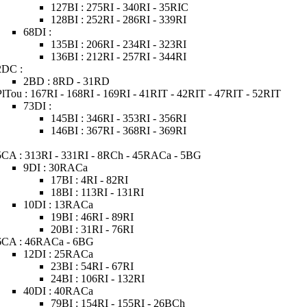
127BI : 275RI - 340RI - 35RIC
128BI : 252RI - 286RI - 339RI
68DI :
135BI : 206RI - 234RI - 323RI
136BI : 212RI - 257RI - 344RI
2DC :
2BD : 8RD - 31RD
PlTou : 167RI - 168RI - 169RI - 41RIT - 42RIT - 47RIT - 52RIT
73DI :
145BI : 346RI - 353RI - 356RI
146BI : 367RI - 368RI - 369RI
5CA : 313RI - 331RI - 8RCh - 45RACa - 5BG
9DI : 30RACa
17BI : 4RI - 82RI
18BI : 113RI - 131RI
10DI : 13RACa
19BI : 46RI - 89RI
20BI : 31RI - 76RI
6CA : 46RACa - 6BG
12DI : 25RACa
23BI : 54RI - 67RI
24BI : 106RI - 132RI
40DI : 40RACa
79BI : 154RI - 155RI - 26BCh