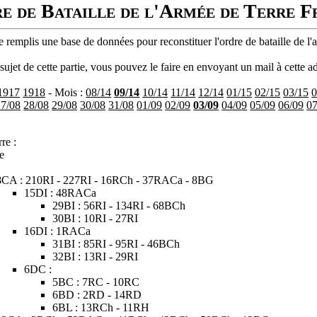
e de Bataille de l'Armée de Terre F
 remplis une base de données pour reconstituer l'ordre de bataille de l'
ujet de cette partie, vous pouvez le faire en envoyant un mail à cette ad
1917
1918
- Mois :
08/14
09/14
10/14
11/14
12/14
01/15
02/15
03/15
0
27/08
28/08
29/08
30/08
31/08
01/09
02/09
03/09
04/09
05/09
06/09
07
re :
e
8CA : 210RI - 227RI - 16RCh - 37RACa - 8BG
15DI : 48RACa
29BI : 56RI - 134RI - 68BCh
30BI : 10RI - 27RI
16DI : 1RACa
31BI : 85RI - 95RI - 46BCh
32BI : 13RI - 29RI
6DC :
5BC : 7RC - 10RC
6BD : 2RD - 14RD
6BL : 13RCh - 11RH