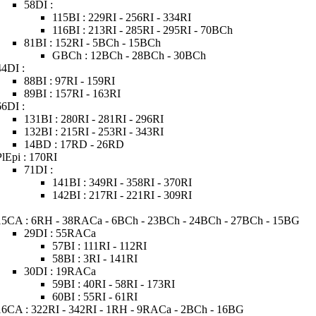
58DI :
115BI : 229RI - 256RI - 334RI
116BI : 213RI - 285RI - 295RI - 70BCh
81BI : 152RI - 5BCh - 15BCh
GBCh : 12BCh - 28BCh - 30BCh
44DI :
88BI : 97RI - 159RI
89BI : 157RI - 163RI
66DI :
131BI : 280RI - 281RI - 296RI
132BI : 215RI - 253RI - 343RI
14BD : 17RD - 26RD
PlEpi : 170RI
71DI :
141BI : 349RI - 358RI - 370RI
142BI : 217RI - 221RI - 309RI
15CA : 6RH - 38RACa - 6BCh - 23BCh - 24BCh - 27BCh - 15BG
29DI : 55RACa
57BI : 111RI - 112RI
58BI : 3RI - 141RI
30DI : 19RACa
59BI : 40RI - 58RI - 173RI
60BI : 55RI - 61RI
16CA : 322RI - 342RI - 1RH - 9RACa - 2BCh - 16BG