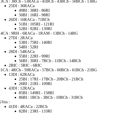
13CA : 3RCh - 53RACa - 41BCh - 43BCh - 50BCh - 13BG
25DI : 36RACa
49BI : 38RI - 86RI
50BI : 16RI - 98RI
26DI : 16RACa - 71BCh
51BI : 105RI - 121RI
52BI : 92RI - 139RI
14CA : 9RH - 6RACa - 1RAM - 13BCh - 14BG
27DI : 2RACa
53BI : 75RI - 140RI
54BI : 52RI
28DI : 54RACa
55BI : 22RI - 99RI
56BI : 30RI - 7BCh - 11BCh - 14BCh
2BIC : 5RIC - 6RIC
21CA : 4RCh - 59RACa - 57BCh - 60BCh - 61BCh - 21BG
13DI : 62RACa
25BI : 17RI - 17BCh - 20BCh - 21BCh
26BI : 21RI - 109RI
43DI : 12RACa
85BI : 149RI - 158RI
86BI : 1BCh - 3BCh - 10BCh - 31BCh
GVos :
41DI : 4RACa - 22BCh
82BI : 23RI - 133RI