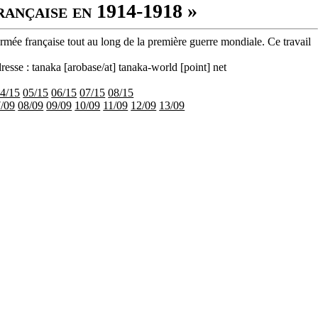
rançaise en 1914-1918 »
armée française tout au long de la première guerre mondiale. Ce travail
resse : tanaka [arobase/at] tanaka-world [point] net
4/15
05/15
06/15
07/15
08/15
/09
08/09
09/09
10/09
11/09
12/09
13/09